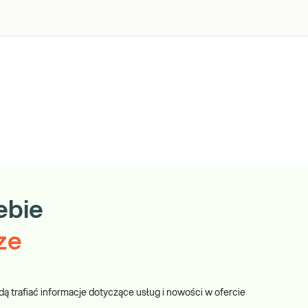
ebie
ze
dą trafiać informacje dotyczące usług i nowości w ofercie