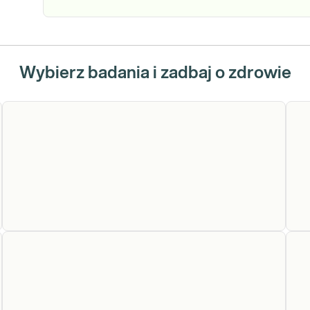
Wybierz badania i zadbaj o zdrowie
Przewlekłe rodzinne zapalenie trzustki, ostre
Pr
iedziczny
nawracające zapalenie trzustki (gen PRSS1 - cały)
na
k trzustki.
SH2,BMPR1A,SMAD4,PALB2
ek
aliza
Sprawdź
kwencji