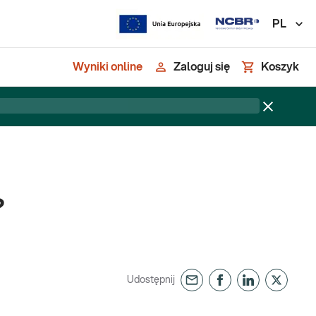
PL
Wyniki online
Zaloguj się
Koszyk
?
Udostępnij