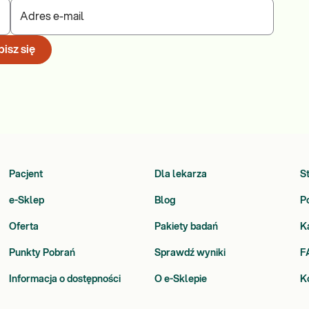
Adres e-mail
isz się
Pacjent
Dla lekarza
S
e-Sklep
Blog
P
Oferta
Pakiety badań
K
Punkty Pobrań
Sprawdź wyniki
F
Informacja o dostępności
O e-Sklepie
K