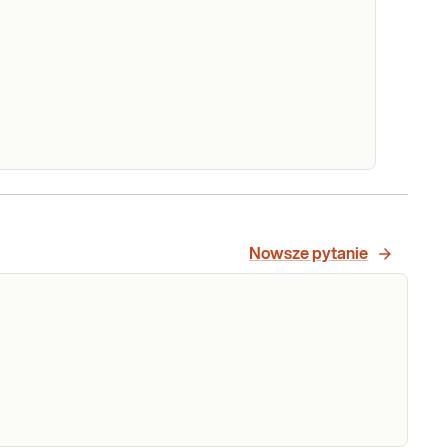
Sprawdź
palenia
zustki -
danie
Nowsze pytanie
Zapalenia trzustki - badanie mutacji w
tacji w
genach SPINK1, PRSS1, CTRC, CFTR.
enach
Poszukiwanie mutacji związanych z
INK1,
wrodzoną predyspozycją do zapaleń
SS1, CTRC,
trzustki.
FTR
Sprawdź