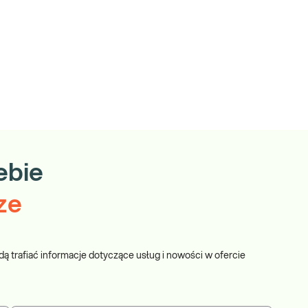
enów
RCA1,
RCA2,
PC,
DKN2A,
P53,
K11,
LH1, MSH
ebie
ze
dą trafiać informacje dotyczące usług i nowości w ofercie