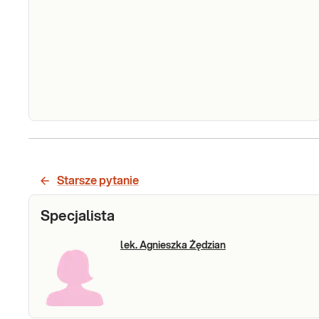
ko
Sprawdź
g
B
B
A
C
T
ST
M
Przewlekłe rodzinne zapalenie trzustki, ostre
M
nawracające zapalenie trzustki (gen SPINK -
B
eksony 1-3)
Starsze pytanie
S
PA
Sprawdź
Specjalista
A
N
lek. Agnieszka Żędzian
Ba
o
an
se
ko