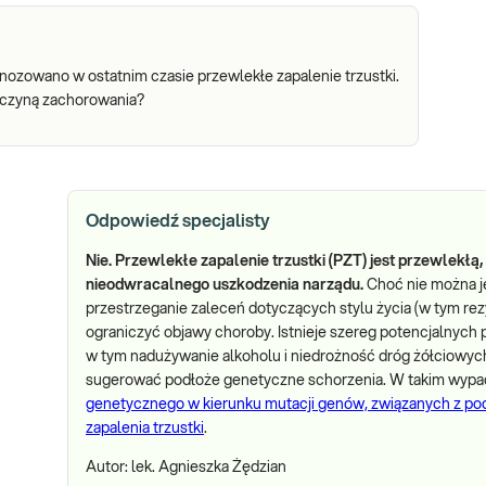
nozowano w ostatnim czasie przewlekłe zapalenie trzustki.
czyną zachorowania?
Odpowiedź specjalisty
Nie. Przewlekłe zapalenie trzustki (PZT) jest przewlekł
nieodwracalnego uszkodzenia narządu.
Choć nie można je
przestrzeganie zaleceń dotyczących stylu życia (w tym rezyg
ograniczyć objawy choroby. Istnieje szereg potencjalnych 
w tym nadużywanie alkoholu i niedrożność dróg żółciowyc
sugerować podłoże genetyczne schorzenia. W takim wyp
genetycznego w kierunku mutacji genów, związanych z p
zapalenia trzustki
.
Autor: lek. Agnieszka Żędzian