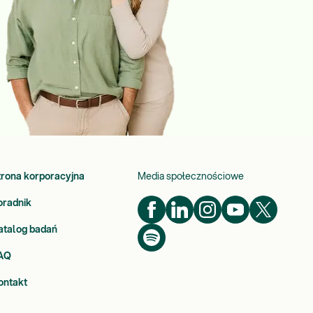
trona korporacyjna
Media społecznościowe
oradnik
atalog badań
AQ
ontakt