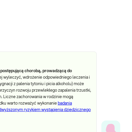
ą, postępującą chorobą, prowadzącą do
j wyleczyć, wdrożenie odpowiedniego leczenia i
nacji z palenia tytoniu i picia alkoholu) może
przyczyn rozwoju przewlekłego zapalenia trzustki,
h. Liczne zachorowania w rodzinie mogą
adku warto rozważyć wykonanie
badania
odwyższonym ryzykiem wystąpienia dziedzicznego