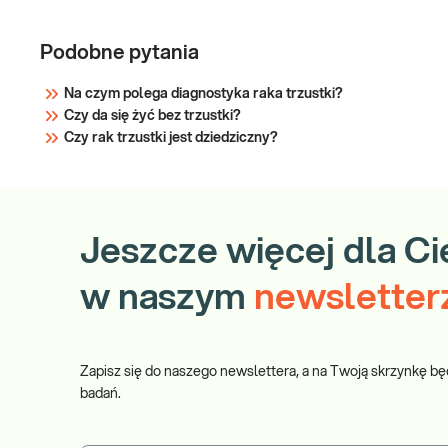
g
B
Podobne pytania
B
A
Na czym polega diagnostyka raka trzustki?
C
Czy da się żyć bez trzustki?
T
Czy rak trzustki jest dziedziczny?
ST
M
Jeszcze więcej dla Ci
w naszym
newsletter
Zapisz się do naszego newslettera, a na Twoją skrzynkę bę
badań.