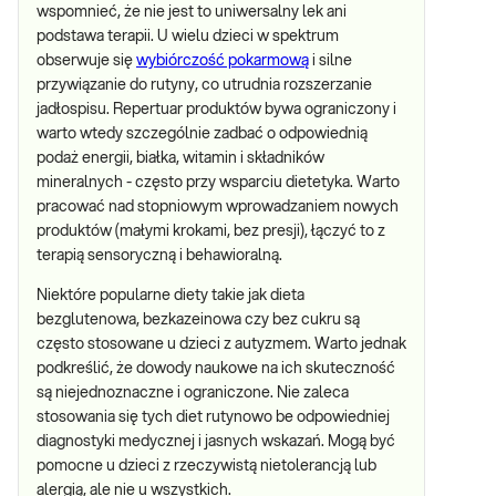
wspomnieć, że nie jest to uniwersalny lek ani
podstawa terapii. U wielu dzieci w spektrum
obserwuje się
wybiórczość pokarmową
i silne
przywiązanie do rutyny, co utrudnia rozszerzanie
jadłospisu. Repertuar produktów bywa ograniczony i
warto wtedy szczególnie zadbać o odpowiednią
podaż energii, białka, witamin i składników
mineralnych - często przy wsparciu dietetyka. Warto
pracować nad stopniowym wprowadzaniem nowych
produktów (małymi krokami, bez presji), łączyć to z
terapią sensoryczną i behawioralną.
Niektóre popularne diety takie jak dieta
bezglutenowa, bezkazeinowa czy bez cukru są
często stosowane u dzieci z autyzmem. Warto jednak
podkreślić, że dowody naukowe na ich skuteczność
są niejednoznaczne i ograniczone. Nie zaleca
stosowania się tych diet rutynowo be odpowiedniej
diagnostyki medycznej i jasnych wskazań. Mogą być
pomocne u dzieci z rzeczywistą nietolerancją lub
alergią, ale nie u wszystkich.