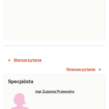
ImuPro
ImuPro BASIC (90 alergenów). Badanie
BASIC (90
umożliwiające stworzenie profilu
antygenowo swoistej IgG dla szerokiego
parametrów)
panelu składników pokarmowych, przydatne
w typowaniu składników pokarmowych
Sprawdź
wywołujących objawową nietolerancję
pokarmową i ustalaniu optymal
ImuPro
ImuPro COMPLETE (270 alergenów). Badanie
COMPLETE
umożliwiające stworzenie profilu
(270
Starsze pytanie
antygenowo swoistej IgG dla bardzo
parametrów)
szerokiego panelu składników pokarmowych,
Nowsze pytanie
przydatne w typowaniu składników
Sprawdź
pokarmowych wywołujących objawową
Specjalista
nietolerancję pokarmową i ustala
mgr Zuzanna Przewoźny