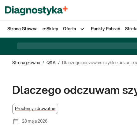
Strona Główna
e-Sklep
Oferta
Punkty Pobrań
Stref
Strona główna
/
Q&A
/
Dlaczego odczuwam szybkie uczucie s
Dlaczego odczuwam szyb
Problemy zdrowotne
28 maja 2026