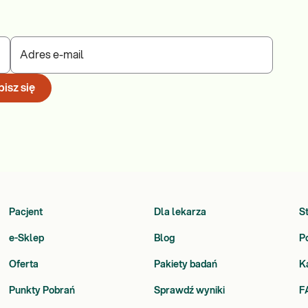
Adres e-mail
isz się
Pacjent
Dla lekarza
S
e-Sklep
Blog
P
Oferta
Pakiety badań
K
Punkty Pobrań
Sprawdź wyniki
F