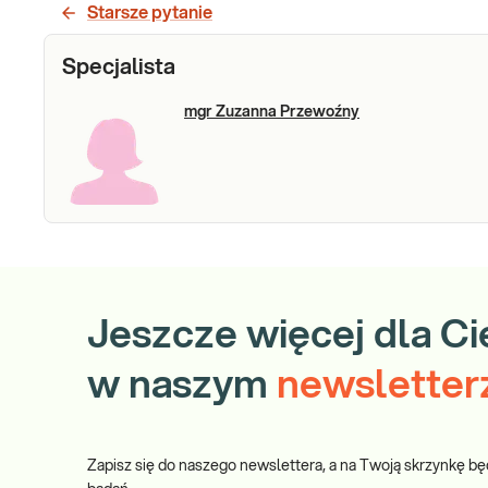
wykrywający obecność żywej bakterii H.
oddechowy
Starsze pytanie
pylori, przydatny w diagnostyce zakażenia i
kontroli skuteczności leczenia.
Sprawdź
Specjalista
mgr Zuzanna Przewoźny
Jeszcze więcej dla Ci
w naszym
newsletter
Zapisz się do naszego newslettera, a na Twoją skrzynkę bę