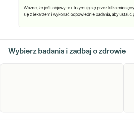
Ważne, że jeśli objawy te utrzymują się przez kilka miesię
się z lekarzem i wykonać odpowiednie badania, aby ustalić 
Wybierz badania i zadbaj o zdrowie
Helicobacter
Diagnostyka serologiczna zakażenia
He
Helicobacter pylori. Oznaczenie poziomu
pylori IgG
py
przeciwciał IgG specyficznych dla H. pylori