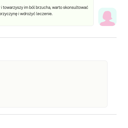
cy i towarzyszy im ból brzucha, warto skonsultować
przyczynę i wdrożyć leczenie.
licobacter
Helicobacter pylori w kale. Oznaczenie
obecności antygenów Helicobacter pylori w
lori w kale
kale. Szybki test antygenowy wykonywany w