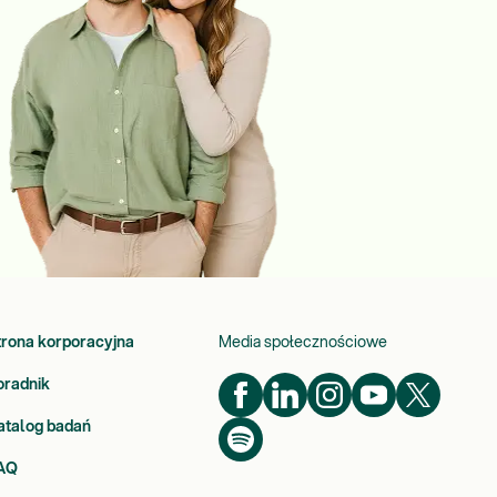
trona korporacyjna
Media społecznościowe
oradnik
atalog badań
AQ