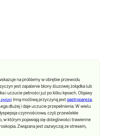
j wskazuje na problemy w obrębie przewodu
yczyn jest zapalenie błony śluzowej żołądka lub
a i uczucie pełności już po kilku kęsach. Objawy
pylori
. Inną możliwą przyczyną jest
gastropareza
,
ega dłużej i daje uczucie przepełnienia. W wielu
dyspepsja czynnościowa, czyli przewlekłe
w którym pojawiają się dolegliwości trawienne
roskopia. Związana jest zazwyczaj ze stresem,