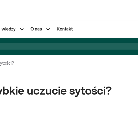
a wiedzy
O nas
Kontakt
ytości?
kie uczucie sytości?