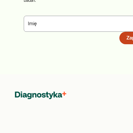
badań.
Imię
Zap