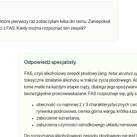
 które pierwszy raz zobaczyłam kilka dni temu. Zaniepokoił
ci z FAS. Kiedy można rozpoznać ten zespół?
Odpowiedź specjalisty
FAS, czyli alkoholowy zespół płodowy (ang.
fetal alcohol 
toksyczne działanie alkoholu w trakcie życia płodowego. 
łonie matki na każdym etapie ciąży, dlatego jego spożywanie
bezwzględnie przeciwwskazane. FAS rozpoznaje się, gdy sp
obecność co najmniej 2 z 3 charakterystycznych ce
rynienka podnosowa, cienka górna warga, krótka sz
zaburzenie wzrastania,
zaburzenia czynności ośrodkowego układu nerwoweg
Do rozpoznania alkoholowego zespołu płodowego nie jes