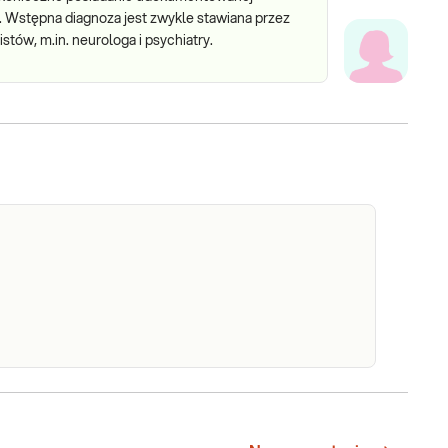
o. Wstępna diagnoza jest zwykle stawiana przez
stów, m.in. neurologa i psychiatry.
ANCO
SANCO Test Prenatalny. Nieinwazyjny,
st
całogenomowy, test prenatalny we krwi matki,
określający ryzyko obciążenia płodu wadami
enatalny