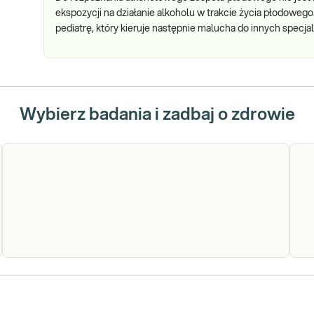
ekspozycji na działanie alkoholu w trakcie życia płodoweg
pediatrę, który kieruje następnie malucha do innych specjali
Wybierz badania i zadbaj o zdrowie
PAPP-A,
S
PAPP-A w krwi. Oznaczenie osoczowego
do raportu
Te
białka ciążowego A w surowicy, stosowane w
przesiewowych badaniach prenatalnych
PRISCA
Pr