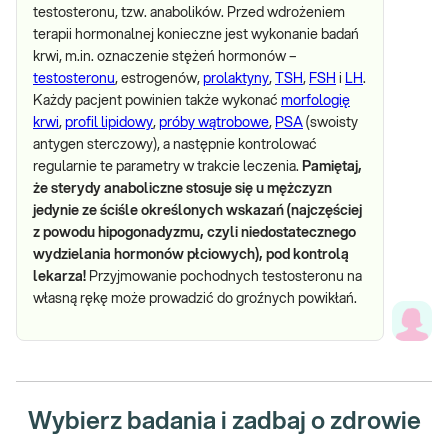
testosteronu, tzw. anabolików. Przed wdrożeniem
terapii hormonalnej konieczne jest wykonanie badań
krwi, m.in. oznaczenie stężeń hormonów –
testosteronu
, estrogenów,
prolaktyny
,
TSH
,
FSH
i
LH
.
Każdy pacjent powinien także wykonać
morfologię
krwi
,
profil lipidowy
,
próby wątrobowe
,
PSA
(swoisty
antygen sterczowy), a następnie kontrolować
regularnie te parametry w trakcie leczenia.
Pamiętaj,
że sterydy anaboliczne stosuje się u mężczyzn
jedynie ze ściśle określonych wskazań (najczęściej
z powodu hipogonadyzmu, czyli niedostatecznego
wydzielania hormonów płciowych), pod kontrolą
lekarza!
Przyjmowanie pochodnych testosteronu na
własną rękę może prowadzić do groźnych powikłań.
Wybierz badania i zadbaj o zdrowie