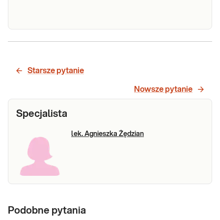
Elektrolity (Na,
Elektrolity (sód, potas). Diagnostyka
równowagi wodno-elektrolitowej i
K)
diagnostyka zaburzeń równowagi
Starsze pytanie
kwasowo-zasadowej.
Sprawdź
Nowsze pytanie
Specjalista
lek. Agnieszka Żędzian
Podobne pytania