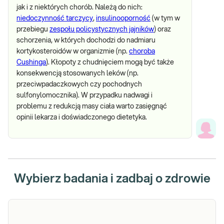
jak i z niektórych chorób. Należą do nich:
niedoczynność tarczycy
,
insulinooporność
(w tym w
przebiegu
zespołu policystycznych jajników
) oraz
schorzenia, w których dochodzi do nadmiaru
kortykosteroidów w organizmie (np.
choroba
Cushinga
). Kłopoty z chudnięciem mogą być także
konsekwencją stosowanych leków (np.
przeciwpadaczkowych czy pochodnych
sulfonylomocznika). W przypadku nadwagi i
problemu z redukcją masy ciała warto zasięgnąć
opinii lekarza i doświadczonego dietetyka.
Wybierz badania i zadbaj o zdrowie