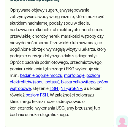
Opisywane objawy sugerują występowanie
zatrzymywania wody w organizmie, które może być
skutkiem nadmiernej podaży sodu w diecie,
nadużywania alkoholu lub niektórych chorób, m.in.
przewlekłej choroby nerek, marskości wątroby czy
niewydolności serca. Przewlekłe lub nawracające
uogólnione obrzęki wymagają wizyty u lekarza, który
podejmie decyzję dotyczącą dalszej diagnostyki.
Oprócz badania podmiotowego, przedmiotowego,
pomiaru ciśnienia tętniczego i EKG wykonuje się
m.in.:
badanie ogólne moczu
,
morfologię
,
poziom
elektrolitów (sodu, potasu)
,
białka całkowitego
,
próby
wątrobowe
, stężenie
TSH
i
NT-proBNP
, a u kobiet
również
poziom FSH
. W zależności od obrazu
klinicznego lekarz może zadecydować o
konieczności wykonania USG jamy brzusznej lub
badania echokardiograficznego.