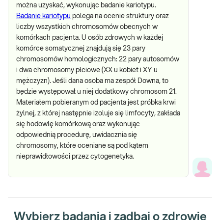
można uzyskać, wykonując badanie kariotypu.
Badanie kariotypu
polega na ocenie struktury oraz
liczby wszystkich chromosomów obecnych w
komórkach pacjenta. U osób zdrowych w każdej
komórce somatycznej znajdują się 23 pary
chromosomów homologicznych: 22 pary autosomów
i dwa chromosomy płciowe (XX u kobiet i XY u
mężczyzn). Jeśli dana osoba ma zespół Downa, to
będzie występował u niej dodatkowy chromosom 21.
Materiałem pobieranym od pacjenta jest próbka krwi
żylnej, z której następnie izoluje się limfocyty, zakłada
się hodowlę komórkową oraz wykonując
odpowiednią procedurę, uwidacznia się
chromosomy, które oceniane są pod kątem
nieprawidłowości przez cytogenetyka.
Wybierz badania i zadbaj o zdrowie