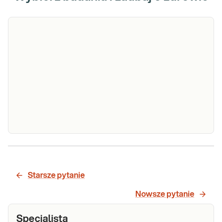
Kariotyp z
limfocytów
Jakościowa i ilościowa analiza
krwi
Starsze pytanie
chromosomów, mająca zastosowanie w
obwodowej -
diagnostyce niepłodności, poronień,
Nowsze pytanie
badanie
przed IVF, jak również w diagnostyce wad
cytogenetyczne
rozwojowych i zaburzeń wzrostu i
Specjalista
pokwitania.