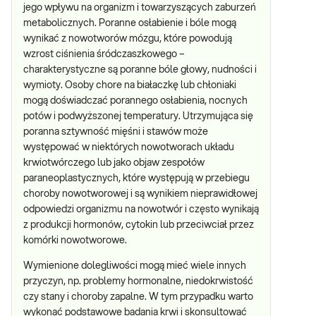
jego wpływu na organizm i towarzyszących zaburzeń
metabolicznych. Poranne osłabienie i bóle mogą
wynikać z nowotworów mózgu, które powodują
wzrost ciśnienia śródczaszkowego –
charakterystyczne są poranne bóle głowy, nudności i
wymioty. Osoby chore na białaczkę lub chłoniaki
mogą doświadczać porannego osłabienia, nocnych
potów i podwyższonej temperatury. Utrzymująca się
poranna sztywność mięśni i stawów może
występować w niektórych nowotworach układu
krwiotwórczego lub jako objaw zespołów
paraneoplastycznych, które występują w przebiegu
choroby nowotworowej i są wynikiem nieprawidłowej
odpowiedzi organizmu na nowotwór i często wynikają
z produkcji hormonów, cytokin lub przeciwciał przez
komórki nowotworowe.
Wymienione dolegliwości mogą mieć wiele innych
przyczyn, np. problemy hormonalne, niedokrwistość
czy stany i choroby zapalne. W tym przypadku warto
wykonać podstawowe badania krwi i skonsultować