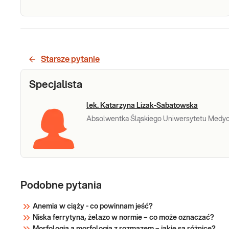
Ferrytyna
Ferrytyna. Kliniczna ocena
zapasów żelaza w organizmie z
naciskiem na niedobory.
Starsze pytanie
Sprawdź
Specjalista
lek. Katarzyna Lizak-Sabatowska
Absolwentka Śląskiego Uniwersytetu Medycz
Podobne pytania
Anemia w ciąży - co powinnam jeść?
Niska ferrytyna, żelazo w normie – co może oznaczać?