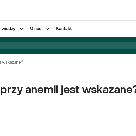
a wiedzy
O nas
Kontakt
st wskazane?
 przy anemii jest wskazane