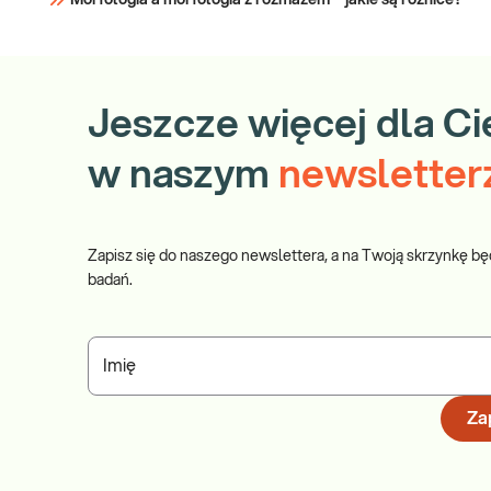
Morfologia a morfologia z rozmazem – jakie są różnice?
Jeszcze więcej dla Ci
w naszym
newsletter
Zapisz się do naszego newslettera, a na Twoją skrzynkę bę
badań.
Imię
Zap