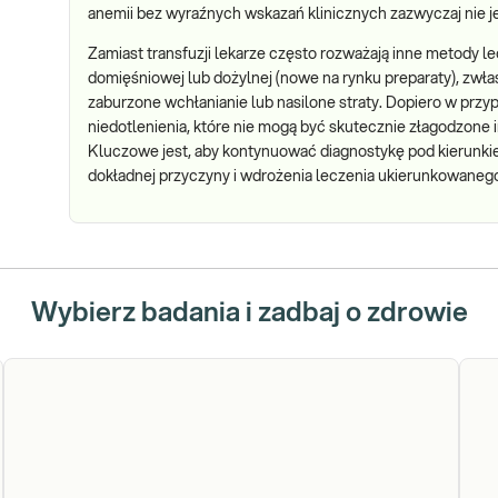
anemii bez wyraźnych wskazań klinicznych zazwyczaj nie je
Zamiast transfuzji lekarze często rozważają inne metody le
domięśniowej lub dożylnej (nowe na rynku preparaty), zwłas
zaburzone wchłanianie lub nasilone straty. Dopiero w przy
niedotlenienia, które nie mogą być skutecznie złagodzone i
Kluczowe jest, aby kontynuować diagnostykę pod kierunkiem
dokładnej przyczyny i wdrożenia leczenia ukierunkowaneg
Wybierz badania i zadbaj o zdrowie