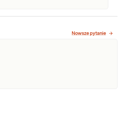
lazo
Żelazo. Pomiar stężenia żelaza w
surowicy krwi, przydatny w
diagnostyce niedoborów i nadmiaru
Nowsze pytanie
żelaza.
Sprawdź