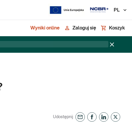
PL
Wyniki online
Zaloguj się
Koszyk
?
Udostępnij