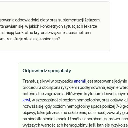
sowania odpowiedniej diety oraz suplementacji żelazem
astanawiam się, w jakich konkretnych sytuacjach lekarze
y istnieją konkretne kryteria związane z parametrami
m transfuzja staje się konieczna?
Odpowiedź specjalisty
Transfuzja krwi w przypadku
anemii
jest stosowana jedynie
procedura obciążona ryzykiem i podejmowana jedynie wted
potencjalne zagrożenia. Głównym kryterium decydującym o
krwi
, w szczególności poziom hemoglobiny, oraz objawy kli
rozważa się, gdy poziom hemoglobiny spada poniżej 7-8 g/
objawy, takie jak znaczne osłabienie, duszność, zawroty gł
na niedotlenienie tkanek. U osób z chorobami sercowo-na
wyższych wartościach hemoglobiny, jeśli istnieje ryzyko z