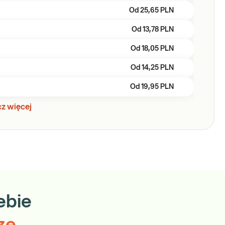
Od
25,65 PLN
Od
13,78 PLN
Od
18,05 PLN
Od
14,25 PLN
Od
19,95 PLN
z więcej
ebie