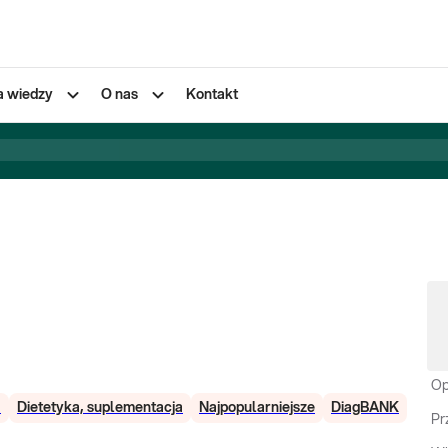
a wiedzy
O nas
Kontakt
Op
a
Dietetyka, suplementacja
Najpopularniejsze
DiagBANK
Pr