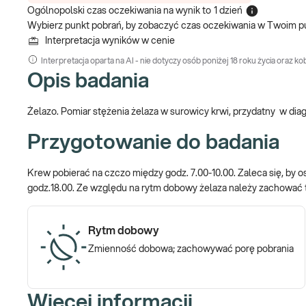
Ogólnopolski czas oczekiwania na wynik
to
1 dzień
Wybierz punkt pobrań, by zobaczyć czas oczekiwania w Twoim p
Interpretacja wyników w cenie
Interpretacja oparta na AI - nie dotyczy osób poniżej 18 roku życia oraz kob
Opis badania
Żelazo. Pomiar stężenia żelaza w surowicy krwi, przydatny w dia
Przygotowanie do badania
Krew pobierać na czczo między godz. 7.00-10.00. Zaleca się, by os
godz.18.00. Ze względu na rytm dobowy żelaza należy zachować t
Rytm dobowy
Zmienność dobowa; zachowywać porę pobrania
Więcej informacji