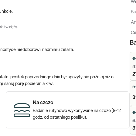
Wi
unkcie.
Ba
Ar
iet w ciąży.
Ce
Ba
gnostyce niedoborów i nadmiaru żelaza.
e
4
2
tatni posiłek poprzedniego dnia był spożyty nie później niż o
ę samą porę pobierania krwi.
e
3
Na czczo
Badanie rutynowo wykonywane na czczo (8-12
e
godz. od ostatniego posiłku).
6
3