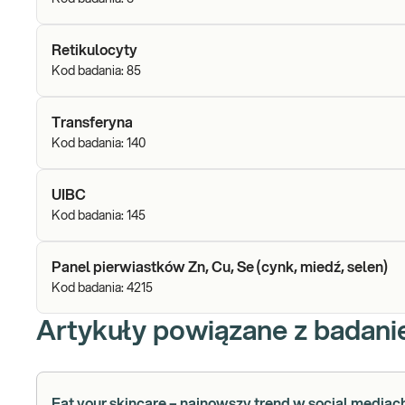
Retikulocyty
Kod badania:
85
Transferyna
Kod badania:
140
UIBC
Kod badania:
145
Panel pierwiastków Zn, Cu, Se (cynk, miedź, selen)
Kod badania:
4215
Artykuły powiązane z badan
Eat your skincare – najnowszy trend w social mediac