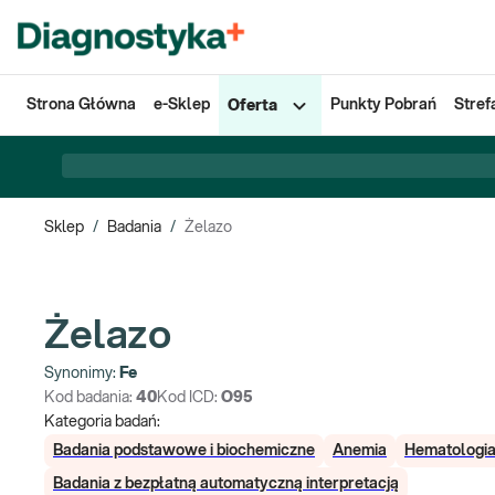
Strona Główna
e-Sklep
Punkty Pobrań
Stref
Oferta
Sklep
/
Badania
/
Żelazo
Żelazo
Synonimy:
Fe
Kod badania:
40
Kod ICD:
O95
Kategoria badań:
Badania podstawowe i biochemiczne
Anemia
Hematologi
Badania z bezpłatną automatyczną interpretacją