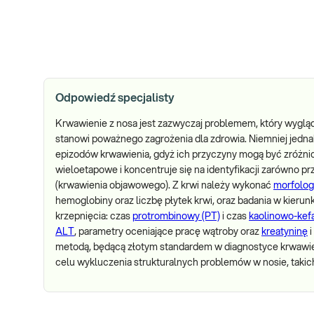
Odpowiedź specjalisty
Krwawienie z nosa jest zazwyczaj problemem, który wygląd
stanowi poważnego zagrożenia dla zdrowia. Niemniej jedna
epizodów krwawienia, gdyż ich przyczyny mogą być zróżni
wieloetapowe i koncentruje się na identyfikacji zarówno pr
(krwawienia objawowego). Z krwi należy wykonać
morfolog
hemoglobiny oraz liczbę płytek krwi, oraz badania w kier
krzepnięcia: czas
protrombinowy (PT)
i czas
kaolinowo-kef
ALT
, parametry oceniające pracę wątroby oraz
kreatyninę
i
metodą, będącą złotym standardem w diagnostyce krwawień
celu wykluczenia strukturalnych problemów w nosie, takich 