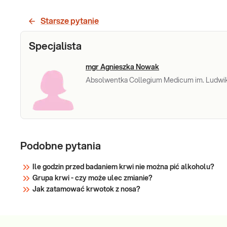
surowicy krwi przydatny w diagnostyce funkcji
nerek i chorób przemiany materii. Przy
Starsze pytanie
pomiarze stężenia kreatyniny wielkość
przesączania kłębuszkowego, wyrażona przez
Sprawdź
Specjalista
eGFR, wyliczana jest z zasady dla osób powy
mgr Agnieszka Nowak
Absolwentka Collegium Medicum im. Ludwik
Podobne pytania
Ile godzin przed badaniem krwi nie można pić alkoholu?
Grupa krwi - czy może ulec zmianie?
Jak zatamować krwotok z nosa?