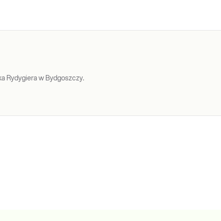
mocznika w surowicy krwi, przydatne w
kr
diagnostyce funkcji nerek i chorób
metabolicznych.
Sprawdź
a Rydygiera w Bydgoszczy.