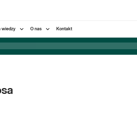
a wiedzy
O nas
Kontakt
osa