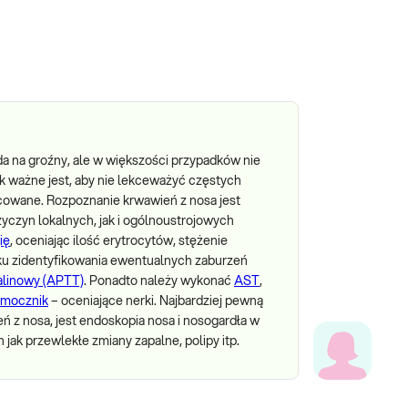
a na groźny, ale w większości przypadków nie
k ważne jest, aby nie lekceważyć częstych
cowane. Rozpoznanie krwawień z nosa jest
zyczyn lokalnych, jak i ogólnoustrojowych
ię
, oceniając ilość erytrocytów, stężenie
unku zidentyfikowania ewentualnych zaburzeń
alinowy (APTT)
. Ponadto należy wykonać
AST
,
mocznik
– oceniające nerki. Najbardziej pewną
 z nosa, jest endoskopia nosa i nosogardła w
jak przewlekłe zmiany zapalne, polipy itp.