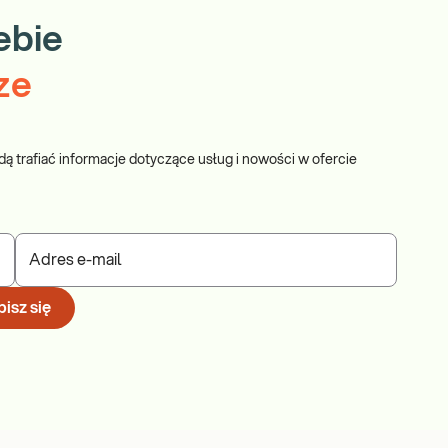
ebie
ze
dą trafiać informacje dotyczące usług i nowości w ofercie
Adres e-mail
isz się