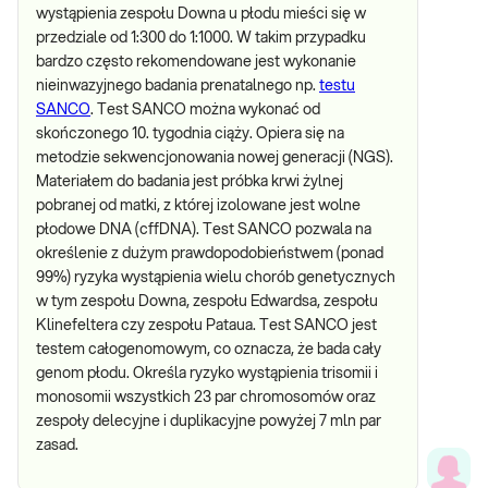
wystąpienia zespołu Downa u płodu mieści się w
przedziale od 1:300 do 1:1000. W takim przypadku
bardzo często rekomendowane jest wykonanie
nieinwazyjnego badania prenatalnego np.
testu
SANCO
. Test SANCO można wykonać od
skończonego 10. tygodnia ciąży. Opiera się na
metodzie sekwencjonowania nowej generacji (NGS).
Materiałem do badania jest próbka krwi żylnej
pobranej od matki, z której izolowane jest wolne
płodowe DNA (cffDNA). Test SANCO pozwala na
określenie z dużym prawdopodobieństwem (ponad
99%) ryzyka wystąpienia wielu chorób genetycznych
w tym zespołu Downa, zespołu Edwardsa, zespołu
Klinefeltera czy zespołu Pataua. Test SANCO jest
testem całogenomowym, co oznacza, że bada cały
genom płodu. Określa ryzyko wystąpienia trisomii i
monosomii wszystkich 23 par chromosomów oraz
zespoły delecyjne i duplikacyjne powyżej 7 mln par
zasad.