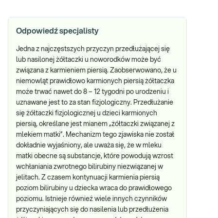
Odpowiedź specjalisty
Jedna z najczęstszych przyczyn przedłużającej się
lub nasilonej żółtaczki u noworodków może być
związana z karmieniem piersią. Zaobserwowano, że u
niemowląt prawidłowo karmionych piersią żółtaczka
może trwać nawet do 8 – 12 tygodni po urodzeniu i
uznawane jest to za stan fizjologiczny. Przedłużanie
się żółtaczki fizjologicznej u dzieci karmionych
piersią, określane jest mianem „żółtaczki związanej z
mlekiem matki”. Mechanizm tego zjawiska nie został
dokładnie wyjaśniony, ale uważa się, że w mleku
matki obecne są substancje, które powodują wzrost
wchłaniania zwrotnego bilirubiny niezwiązanej w
jelitach. Z czasem kontynuacji karmienia piersią
poziom bilirubiny u dziecka wraca do prawidłowego
poziomu. Istnieje również wiele innych czynników
przyczyniających się do nasilenia lub przedłużenia