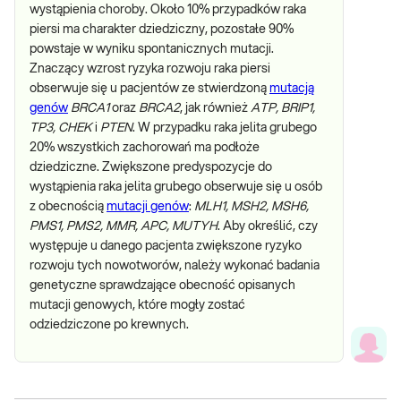
wystąpienia choroby. Około 10% przypadków raka
piersi ma charakter dziedziczny, pozostałe 90%
powstaje w wyniku spontanicznych mutacji.
Znaczący wzrost ryzyka rozwoju raka piersi
obserwuje się u pacjentów ze stwierdzoną
mutacją
genów
BRCA1
oraz
BRCA2
, jak również
ATP, BRIP1,
TP3, CHEK
i
PTEN
. W przypadku raka jelita grubego
20% wszystkich zachorowań ma podłoże
dziedziczne. Zwiększone predyspozycje do
wystąpienia raka jelita grubego obserwuje się u osób
z obecnością
mutacji genów
:
MLH1, MSH2, MSH6,
PMS1, PMS2, MMR, APC, MUTYH
. Aby określić, czy
występuje u danego pacjenta zwiększone ryzyko
rozwoju tych nowotworów, należy wykonać badania
genetyczne sprawdzające obecność opisanych
mutacji genowych, które mogły zostać
odziedziczone po krewnych.