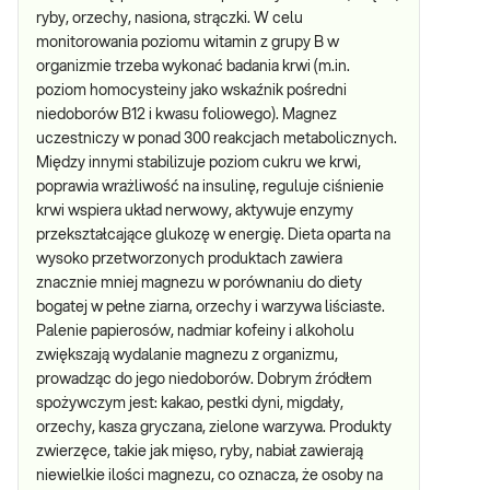
ryby, orzechy, nasiona, strączki. W celu
monitorowania poziomu witamin z grupy B w
organizmie trzeba wykonać badania krwi (m.in.
poziom homocysteiny jako wskaźnik pośredni
niedoborów B12 i kwasu foliowego). Magnez
uczestniczy w ponad 300 reakcjach metabolicznych.
Między innymi stabilizuje poziom cukru we krwi,
poprawia wrażliwość na insulinę, reguluje ciśnienie
krwi wspiera układ nerwowy, aktywuje enzymy
przekształcające glukozę w energię. Dieta oparta na
wysoko przetworzonych produktach zawiera
znacznie mniej magnezu w porównaniu do diety
bogatej w pełne ziarna, orzechy i warzywa liściaste.
Palenie papierosów, nadmiar kofeiny i alkoholu
zwiększają wydalanie magnezu z organizmu,
prowadząc do jego niedoborów. Dobrym źródłem
spożywczym jest: kakao, pestki dyni, migdały,
orzechy, kasza gryczana, zielone warzywa. Produkty
zwierzęce, takie jak mięso, ryby, nabiał zawierają
niewielkie ilości magnezu, co oznacza, że osoby na