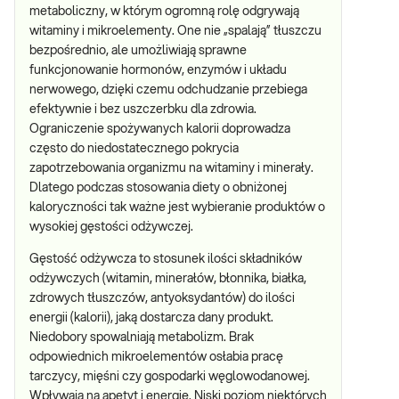
metaboliczny, w którym ogromną rolę odgrywają
witaminy i mikroelementy. One nie „spalają” tłuszczu
bezpośrednio, ale umożliwiają sprawne
funkcjonowanie hormonów, enzymów i układu
nerwowego, dzięki czemu odchudzanie przebiega
efektywnie i bez uszczerbku dla zdrowia.
Ograniczenie spożywanych kalorii doprowadza
często do niedostatecznego pokrycia
zapotrzebowania organizmu na witaminy i minerały.
Dlatego podczas stosowania diety o obniżonej
kaloryczności tak ważne jest wybieranie produktów o
wysokiej gęstości odżywczej.
Gęstość odżywcza to stosunek ilości składników
odżywczych (witamin, minerałów, błonnika, białka,
zdrowych tłuszczów, antyoksydantów) do ilości
energii (kalorii), jaką dostarcza dany produkt.
Niedobory spowalniają metabolizm. Brak
odpowiednich mikroelementów osłabia pracę
tarczycy, mięśni czy gospodarki węglowodanowej.
Wpływają na apetyt i energię. Niski poziom niektórych