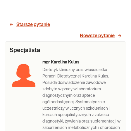
Witamina H
Witamina H. Pomiar stężenia witaminy H
(biotyny, witaminy B7) we krwi, przydatny
(biotyna)
do szacunku statusu biotyny w
Starsze pytanie
organizmie.
Sprawdź
Nowsze pytanie
Specjalista
mgr Karolina Kulas
Dietetyk kliniczny oraz właścicielka
Poradni Dietetycznej Karolina Kulas.
Posiada doświadczenie zawodowe
zdobyte w pracy w laboratorium
diagnostycznym oraz aptece
ogólnodostępnej. Systematycznie
uczestniczy w licznych szkoleniach i
kursach specjalistycznych z zakresu
diagnostyki, żywienia oraz suplementacji w
zaburzeniach metabolicznych i chorobach