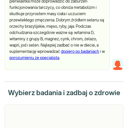
pierwiastka może doprowadzić do zaburzeń
funkcjonowania tarczycy, co obniża metabolizm i
skutkuje przyrostem masy ciała i uczuciem
przewlekłego zmęczenia. Dobrym źródłem selenu są
orzechy brazylijskie, mięso, ryby, jaja. Podczas
odchudzania szczególnie ważne są: witamina D,
witaminy z grupy B, magnez, cynk, chrom, żelazo,
wapń, jod i selen. Najlepiej zadbać o nie w diecie, a
suplementację wprowadzać
dopiero po badaniach
i w
porozumieniu ze specjalistą
.
Wybierz badania i zadbaj o zdrowie