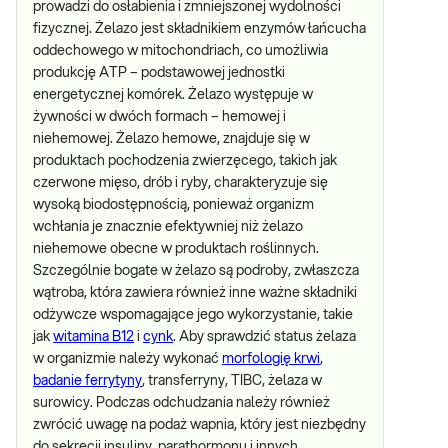
prowadzi do osłabienia i zmniejszonej wydolności
fizycznej. Żelazo jest składnikiem enzymów łańcucha
oddechowego w mitochondriach, co umożliwia
produkcję ATP – podstawowej jednostki
energetycznej komórek. Żelazo występuje w
żywności w dwóch formach – hemowej i
niehemowej. Żelazo hemowe, znajduje się w
produktach pochodzenia zwierzęcego, takich jak
czerwone mięso, drób i ryby, charakteryzuje się
wysoką biodostępnością, ponieważ organizm
wchłania je znacznie efektywniej niż żelazo
niehemowe obecne w produktach roślinnych.
Szczególnie bogate w żelazo są podroby, zwłaszcza
wątroba, która zawiera również inne ważne składniki
odżywcze wspomagające jego wykorzystanie, takie
jak
witamina B12
i
cynk
. Aby sprawdzić status żelaza
w organizmie należy wykonać
morfologię krwi
,
badanie ferrytyny
, transferryny, TIBC, żelaza w
surowicy. Podczas odchudzania należy również
zwrócić uwagę na podaż wapnia, który jest niezbędny
do sekrecji insuliny, parathormonu i innych