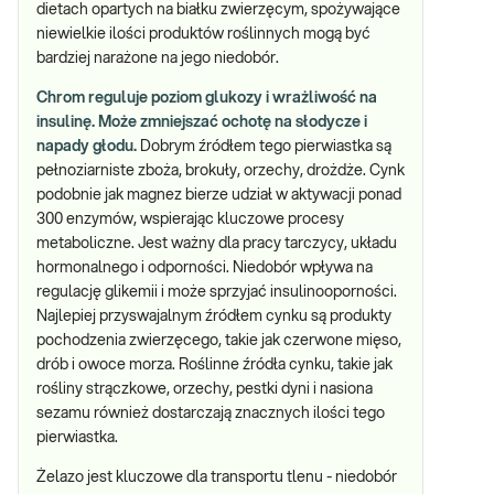
dietach opartych na białku zwierzęcym, spożywające
niewielkie ilości produktów roślinnych mogą być
bardziej narażone na jego niedobór.
Chrom reguluje poziom glukozy i wrażliwość na
insulinę. Może zmniejszać ochotę na słodycze i
napady głodu.
Dobrym źródłem tego pierwiastka są
pełnoziarniste zboża, brokuły, orzechy, drożdże. Cynk
podobnie jak magnez bierze udział w aktywacji ponad
300 enzymów, wspierając kluczowe procesy
metaboliczne. Jest ważny dla pracy tarczycy, układu
hormonalnego i odporności. Niedobór wpływa na
regulację glikemii i może sprzyjać insulinooporności.
Najlepiej przyswajalnym źródłem cynku są produkty
pochodzenia zwierzęcego, takie jak czerwone mięso,
drób i owoce morza. Roślinne źródła cynku, takie jak
rośliny strączkowe, orzechy, pestki dyni i nasiona
sezamu również dostarczają znacznych ilości tego
pierwiastka.
Żelazo jest kluczowe dla transportu tlenu - niedobór