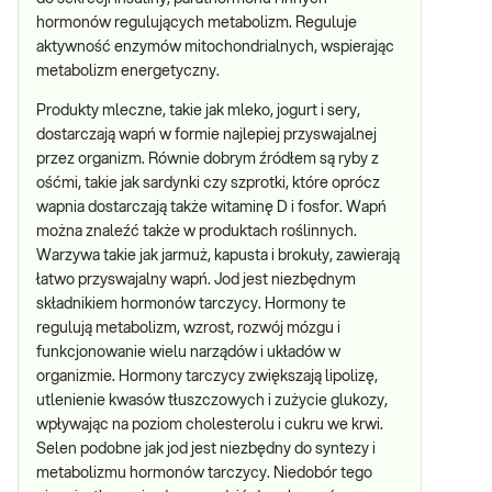
hormonów regulujących metabolizm. Reguluje
aktywność enzymów mitochondrialnych, wspierając
metabolizm energetyczny.
Produkty mleczne, takie jak mleko, jogurt i sery,
dostarczają wapń w formie najlepiej przyswajalnej
przez organizm. Równie dobrym źródłem są ryby z
ośćmi, takie jak sardynki czy szprotki, które oprócz
wapnia dostarczają także witaminę D i fosfor. Wapń
można znaleźć także w produktach roślinnych.
Warzywa takie jak jarmuż, kapusta i brokuły, zawierają
łatwo przyswajalny wapń. Jod jest niezbędnym
składnikiem hormonów tarczycy. Hormony te
regulują metabolizm, wzrost, rozwój mózgu i
funkcjonowanie wielu narządów i układów w
organizmie. Hormony tarczycy zwiększają lipolizę,
utlenienie kwasów tłuszczowych i zużycie glukozy,
wpływając na poziom cholesterolu i cukru we krwi.
Selen podobne jak jod jest niezbędny do syntezy i
metabolizmu hormonów tarczycy. Niedobór tego