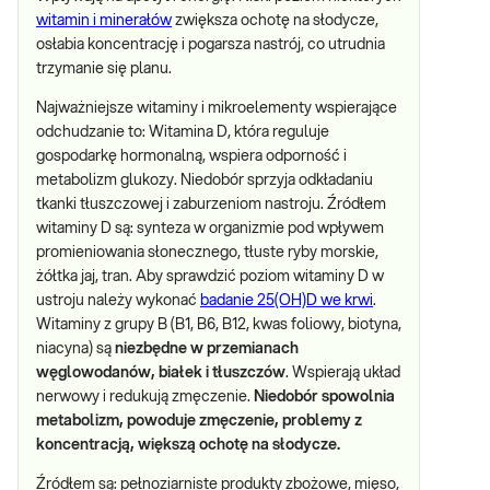
witamin i minerałów
zwiększa ochotę na słodycze,
osłabia koncentrację i pogarsza nastrój, co utrudnia
trzymanie się planu.
Najważniejsze witaminy i mikroelementy wspierające
odchudzanie to: Witamina D, która reguluje
gospodarkę hormonalną, wspiera odporność i
metabolizm glukozy. Niedobór sprzyja odkładaniu
tkanki tłuszczowej i zaburzeniom nastroju. Źródłem
witaminy D są: synteza w organizmie pod wpływem
promieniowania słonecznego, tłuste ryby morskie,
żółtka jaj, tran. Aby sprawdzić poziom witaminy D w
ustroju należy wykonać
badanie 25(OH)D we krwi
.
Witaminy z grupy B (B1, B6, B12, kwas foliowy, biotyna,
niacyna) są
niezbędne w przemianach
węglowodanów, białek i tłuszczów
. Wspierają układ
nerwowy i redukują zmęczenie.
Niedobór spowolnia
metabolizm, powoduje zmęczenie, problemy z
koncentracją, większą ochotę na słodycze.
Źródłem są: pełnoziarniste produkty zbożowe, mięso,