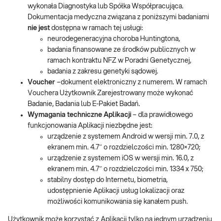
wykonała Diagnostyka lub Spółka Współpracująca.
Dokumentacja medyczna związana z poniższymi badaniami
nie jest
dostępna w ramach tej usługi:
neurodegeneracyjna choroba Huntingtona,
badania finansowane ze środków publicznych w
ramach kontraktu NFZ w Poradni Genetycznej,
badania z zakresu genetyki sądowej.
Voucher
–dokument elektroniczny z numerem. W ramach
Vouchera Użytkownik Zarejestrowany może wykonać
Badanie, Badania lub E-Pakiet Badań.
Wymagania techniczne Aplikacji
– dla prawidłowego
funkcjonowania Aplikacji niezbędne jest:
urządzenie z systemem Android w wersji min. 7.0, z
ekranem min. 4.7″ o rozdzielczości min. 1280×720;
urządzenie z systemem iOS w wersji min. 16.0, z
ekranem min. 4.7″ o rozdzielczości min. 1334 x 750;
stabilny dostęp do Internetu, biometria,
udostępnienie Aplikacji usług lokalizacji oraz
możliwości komunikowania się kanałem push.
Użytkownik może korzystać z Aplikacji tylko na jednym urządzeniu