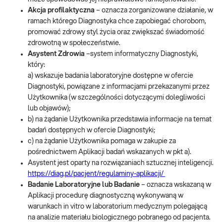
Akcja profilaktyczna
– oznacza zorganizowane działanie, w
ramach którego Diagnostyka chce zapobiegać chorobom,
promować zdrowy styl życia oraz zwiększać świadomość
zdrowotną w społeczeństwie.
Asystent Zdrowia
–system informatyczny Diagnostyki,
który:
a) wskazuje badania laboratoryjne dostępne w ofercie
Diagnostyki, powiązane z informacjami przekazanymi przez
Użytkownika (w szczególności dotyczącymi dolegliwości
lub objawów);
b) na żądanie Użytkownika przedstawia informacje na temat
badań dostępnych w ofercie Diagnostyki;
c) na żądanie Użytkownika pomaga w zakupie za
pośrednictwem Aplikacji badań wskazanych w pkt a).
Asystent jest oparty na rozwiązaniach sztucznej inteligencji.
https://diag.pl/pacjent/regulaminy-aplikacji/
Badanie Laboratoryjne lub Badanie
– oznacza wskazaną w
Aplikacji procedurę diagnostyczną wykonywaną w
warunkach in vitro w laboratorium medycznym polegającą
na analizie materiału biologicznego pobranego od pacjenta.