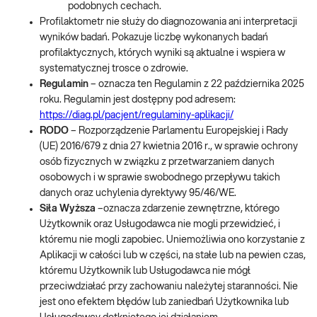
podobnych cechach.
Profilaktometr nie służy do diagnozowania ani interpretacji
wyników badań. Pokazuje liczbę wykonanych badań
profilaktycznych, których wyniki są aktualne i wspiera w
systematycznej trosce o zdrowie.
Regulamin
– oznacza ten Regulamin z 22 października 2025
roku. Regulamin jest dostępny pod adresem:
https://diag.pl/pacjent/regulaminy-aplikacji/
RODO
– Rozporządzenie Parlamentu Europejskiej i Rady
(UE) 2016/679 z dnia 27 kwietnia 2016 r., w sprawie ochrony
osób fizycznych w związku z przetwarzaniem danych
osobowych i w sprawie swobodnego przepływu takich
danych oraz uchylenia dyrektywy 95/46/WE.
Siła Wyższa
–oznacza zdarzenie zewnętrzne, którego
Użytkownik oraz Usługodawca nie mogli przewidzieć, i
któremu nie mogli zapobiec. Uniemożliwia ono korzystanie z
Aplikacji w całości lub w części, na stałe lub na pewien czas,
któremu Użytkownik lub Usługodawca nie mógł
przeciwdziałać przy zachowaniu należytej staranności. Nie
jest ono efektem błędów lub zaniedbań Użytkownika lub