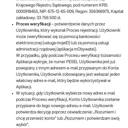
Krajowego Rejestru Sądowego, pod numerem KRS:
0000918455, NIP: 675-12-65-009, Regon: 356366975, Kapitał
zakładowy: 33 756 500 zł.
Proces weryfikacji
– potwierdzenie danych przez
Użytkownika, który wykonał Proces rejestracji. Użytkownik
może zweryfikować się za pomocą bankowości
elektronicznej (usługa mojeID) lub za pomocą usługi
administracji rządowej (aplikacja mObywatel).
W przypadku, gdy podczas Procesu weryfikacji tożsamości
Aplikacja wykryje, że numer PESEL Użytkownika jest już
powiązany z innym adresem e‑mail przypisanym do Konta
Użytkownika, Użytkownik zobowiązany jest wskazać jeden
właściwy adres e‑mail, który będzie wykorzystywał w
Aplikacji.
W sytuacji, gdy Użytkownik wybierze nowy adres e‑mail
podczas Procesu weryfikacji, Konto Użytkownika zostanie
przypisane do tego nowego adresu e‑mail. Użytkownik
potwierdza decyzję poprzez oświadczenie: „Rozumiem i
chcę przenieść konto” lub „Rozumiem i potwierdzam swój
wybór”.