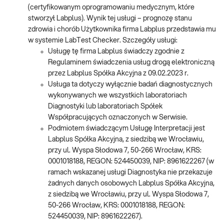
(certyfikowanym oprogramowaniu medycznym, które
stworzył Labplus). Wynik tej usługi – prognozę stanu
zdrowia i chorób Użytkownika firma Labplus przedstawia mu
w systemie LabTest Checker. Szczegóły usługi:
Usługę tę firma Labplus świadczy zgodnie z
Regulaminem świadczenia usług drogą elektroniczną
przez Labplus Spółka Akcyjna z 09.02.2023 r.
Usługa ta dotyczy wyłącznie badań diagnostycznych
wykonywanych we wszystkich laboratoriach
Diagnostyki lub laboratoriach Spółek
Współpracujących oznaczonych w Serwisie.
Podmiotem świadczącym Usługę Interpretacji jest
Labplus Spółka Akcyjna, z siedzibą we Wrocławiu,
przy ul. Wyspa Słodowa 7, 50-266 Wrocław, KRS:
0001018188, REGON: 524450039, NIP: 8961622267 (w
ramach wskazanej usługi Diagnostyka nie przekazuje
żadnych danych osobowych Labplus Spółka Akcyjna,
z siedzibą we Wrocławiu, przy ul. Wyspa Słodowa 7,
50-266 Wrocław, KRS: 0001018188, REGON:
524450039, NIP: 8961622267).