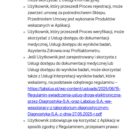
może skorzystać z Usługi informacyjnej.
Użytkownik, który przeszedł Proces rejestracji, może
zawrzeć umowę za pośrednictwem Sklepu.
Przedmiotem Umowy jest wykonanie Produktów
wskazanych w Aplikacji.
Użytkownik, który przeszedł Proces weryfikacji, może
skorzystać z Usługi dostępu do dokumentacji
medycznej, Usługi dostępu do wyników badań,
Asystenta Zdrowia oraz Profilaktometru.
Jeśli Użytkownik jest zarejestrowany i skorzysta z
Usługi dostępu do dokumentacji medycznej lub
Usługi dostępu do wyników badań, może skorzystać
także z Usługi Interpretacji wyników badań, które
wskażemy, na podstawie odrębnego regulaminu –
https://labplus.pl/wp-content/uploads/2025/06/15-
Regulamin-swiadczenia-uslug-droga-elektroniczna-
przez-Diagnostyka-S.A.-oraz-Labplus-S.A.-we-
wspolpracy-z-laboratorium-diagnostycznym-
Diagnostyka-S.A.-z-dnia-27.05.2025-r.pdf
Użytkownik zobowiązuje się korzystać z Aplikacji w
sposób zgodny z Regulaminem, przepisami prawa i