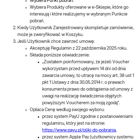
Wybiera Punkt pobrań.
Wybiera Produkty oferowane w e-Sklepie, które go
interesują i które realizujemy w wybranym Punkcie
pobrań.
Kiedy Użytkownik Zarejestrowany skompletuje zamówienie,
może je zweryfikować w Koszyku.
Jeśli Użytkownik chce zawrzeć umowę:
Akceptuję Regulamin z 22 października 2025 roku.
Składa poniższe oświadczenie:
„Zostałem poinformowany, że jeżeli Voucher
wykorzystam przed upływem 14 dni od dnia
zawarcia umowy, to utracę na mocy art. 38 ust 1
pkt 1 Ustawy z dnia 30.05.2014 r. o prawach
konsumenta prawo do odstąpienia od umowy z
uwagi na realizację świadczenia objętych
powyższym Voucherem za moją zgodą”.
Opłaca Cenę według swojego wyboru:
przez system PayU zgodnie z postanowieniami
regulaminu, który jest na stronie:
https://www.payu.pl/pliki-do-pobrania
,
przez system Apple Pay (użytkownicy systemu