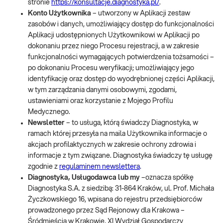
stronie
https://konsultacje.diagnostyka.pl/
.
Konto Użytkownika
– utworzony w Aplikacji zestaw
zasobów i danych, umożliwiający dostęp do funkcjonalności
Aplikacji udostępnionych Użytkownikowi w Aplikacji po
dokonaniu przez niego Procesu rejestracji, a w zakresie
funkcjonalności wymagających potwierdzenia tożsamości –
po dokonaniu Procesu weryfikacji; umożliwiający jego
identyfikację oraz dostęp do wyodrębnionej części Aplikacji,
w tym zarządzania danymi osobowymi, zgodami,
ustawieniami oraz korzystanie z Mojego Profilu
Medycznego.
Newsletter
– to usługa, którą świadczy Diagnostyka, w
ramach której przesyła na maila Użytkownika informacje o
akcjach profilaktycznych w zakresie ochrony zdrowia i
informacje z tym związane. Diagnostyka świadczy tę usługę
zgodnie z
regulaminem
newslettera
.
Diagnostyka, Usługodawca lub my
–oznacza spółkę
Diagnostyka S.A. z siedzibą: 31-864 Kraków, ul. Prof. Michała
Życzkowskiego 16, wpisana do rejestru przedsiębiorców
prowadzonego przez Sąd Rejonowy dla Krakowa –
Śródmieścia w Krakowie, XI Wydział Gospodarczy