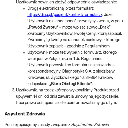
Użytkownik powinien złożyć odpowiednie oświadczenie:
Drogą elektroniczną, przez formularz:
https://diag.pl/pacjent/kontakt/formularz/
. Jeżeli
Użytkownik nie chce podać przyczyny zwrotu, w polu
„Powód Zwrotu”
– może wpisać słowo
„Brak”
.
Zwrócimy Użytkownikowi kwotę Ceny, którą zapłacił.
Zwrócimy tę kwotę na rachunek bankowy, z którego
Użytkownik zapłacił – zgodnie z Regulaminem.
Użytkownik może też wypełnić formularz, którego
wzór jest w Załączniku nr 1 do Regulaminu.
Użytkownik przesyła ten formularz na nasz adres
korespondencyjny: Diagnostyka S.A. z siedzibą w
Krakowie, ul. Życzkowskiego 16, 31-864 Kraków,
z dopiskiem
„Biuro Obsługi Klienta”
.
Użytkownik, na rzecz którego wykonaliśmy Produkt przed
upływem 14 dni od dnia zawarcia umowy na jego życzenie,
traci prawo odstąpienia o ile poinformowaliśmy go o tym.
Asystent Zdrowia
Poniżej opisujemy zasady związane z
Asystentem Zdrowia
: