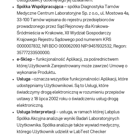
Usługodawcy dotkniętego jej działaniem.
Spółka Współpracująca
– spółka Diagnostyka Tarnów
Medyczne Centrum Laboratoryjne Sp. z o.o., ul. Mostowa 4a,
33-100 Tarnów wpisana do rejestru przedsiębiorców
prowadzonego przez Sąd Rejonowy dla Krakowa-
Śródmieścia w Krakowie, XII Wydział Gospodarczy
Krajowego Rejestru Sądowego pod numerem KRS
0000007832, NR BDO 000062093 NIP:9451932532, Regon:
35777233500000.
e-Sklep
– funkcjonalność Aplikacji, za pośrednictwem
której Użytkownik Zarejestrowany może zawrzeć Umowę o
wykonanie Produktu
.
Usługa
–oznacza wszystkie funkcjonalności Aplikacji, które
udostępniamy Użytkownikowi. Są to Usługi, które
świadczymy drogą elektroniczną w rozumieniu przepisów
ustawy z 18 lipca 2002 roku o świadczeniu usług drogą
elektroniczną.
Usługa Interpretacji
– usługa, w ramach której Labplus
Spółka Akcyjna analizuje wyniki Badań Laboratoryjnych
Użytkownika. Spółka analizuje także wywiad medyczny,
którego Użytkownik udzielił w LabTest Checker