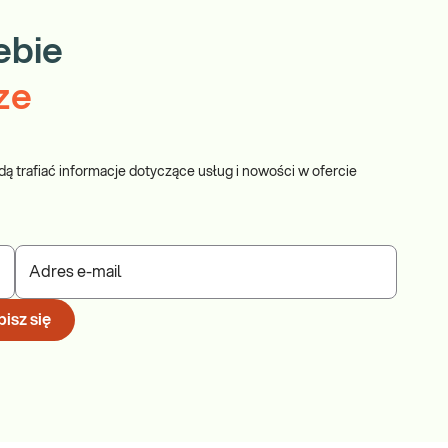
ebie
ze
dą trafiać informacje dotyczące usług i nowości w ofercie
Adres e-mail
isz się