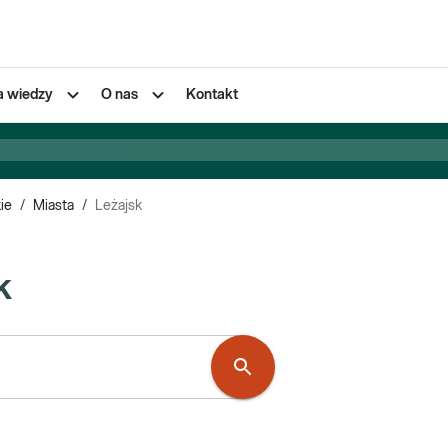
a wiedzy
O nas
Kontakt
ie
/
Miasta
/
Leżajsk
k