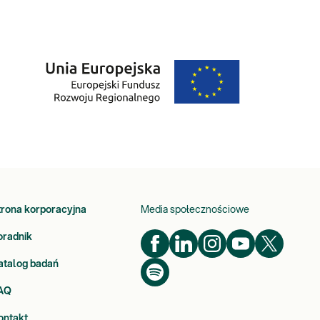
trona korporacyjna
Media społecznościowe
oradnik
atalog badań
AQ
ontakt