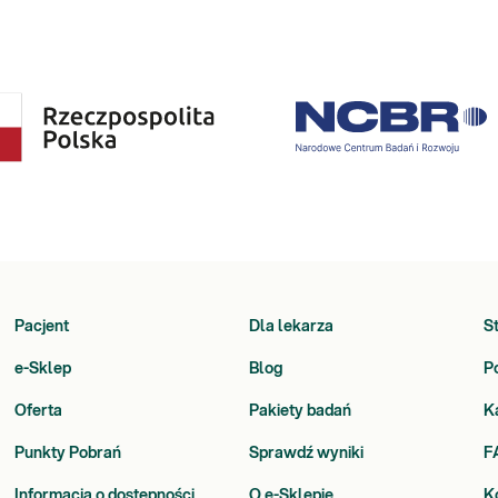
Pacjent
Dla lekarza
S
e-Sklep
Blog
P
Oferta
Pakiety badań
K
Punkty Pobrań
Sprawdź wyniki
F
Informacja o dostępności
O e-Sklepie
K