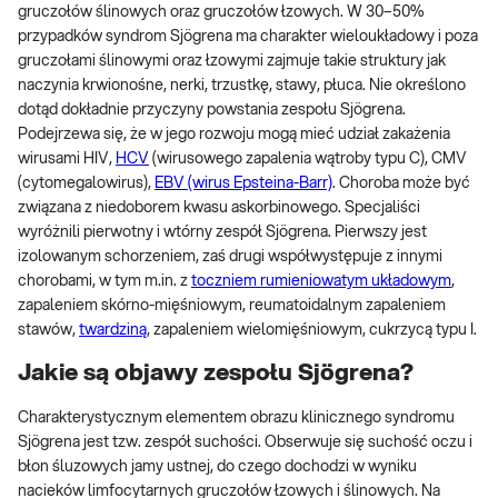
gruczołów ślinowych oraz gruczołów łzowych. W 30–50%
przypadków syndrom Sjögrena ma charakter wieloukładowy i poza
gruczołami ślinowymi oraz łzowymi zajmuje takie struktury jak
naczynia krwionośne, nerki, trzustkę, stawy, płuca. Nie określono
dotąd dokładnie przyczyny powstania zespołu Sjögrena.
Podejrzewa się, że w jego rozwoju mogą mieć udział zakażenia
wirusami HIV,
HCV
(wirusowego zapalenia wątroby typu C), CMV
(cytomegalowirus),
EBV (wirus Epsteina-Barr)
. Choroba może być
związana z niedoborem kwasu askorbinowego. Specjaliści
wyróżnili pierwotny i wtórny zespół Sjögrena. Pierwszy jest
izolowanym schorzeniem, zaś drugi współwystępuje z innymi
chorobami, w tym m.in. z
toczniem rumieniowatym układowym
,
zapaleniem skórno-mięśniowym, reumatoidalnym zapaleniem
stawów,
twardziną
, zapaleniem wielomięśniowym, cukrzycą typu I.
Jakie są objawy zespołu Sjögrena?
Charakterystycznym elementem obrazu klinicznego syndromu
Sjögrena jest tzw. zespół suchości. Obserwuje się suchość oczu i
błon śluzowych jamy ustnej, do czego dochodzi w wyniku
nacieków limfocytarnych gruczołów łzowych i ślinowych. Na