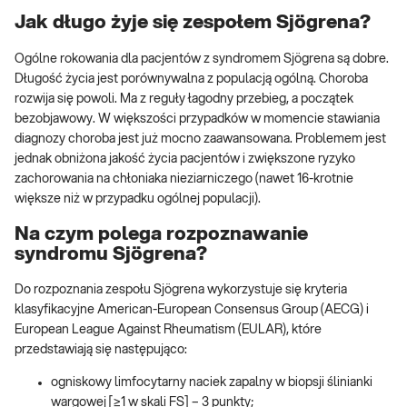
Jak długo żyje się zespołem Sjögrena?
Ogólne rokowania dla pacjentów z syndromem Sjögrena są dobre.
Długość życia jest porównywalna z populacją ogólną. Choroba
rozwija się powoli. Ma z reguły łagodny przebieg, a początek
bezobjawowy. W większości przypadków w momencie stawiania
diagnozy choroba jest już mocno zaawansowana. Problemem jest
jednak obniżona jakość życia pacjentów i zwiększone ryzyko
zachorowania na chłoniaka nieziarniczego (nawet 16-krotnie
większe niż w przypadku ogólnej populacji).
Na czym polega rozpoznawanie
syndromu Sjögrena?
Do rozpoznania zespołu Sjögrena wykorzystuje się kryteria
klasyfikacyjne American-European Consensus Group (AECG) i
European League Against Rheumatism (EULAR), które
przedstawiają się następująco:
ogniskowy limfocytarny naciek zapalny w biopsji ślinianki
wargowej [≥1 w skali FS] – 3 punkty;