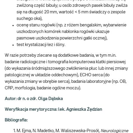
zwilżoną część bibuły; u osób zdrowych pasek bibuły zwilża
się na długość 20 mm, wartość < 5 mm świadczy o zespole
suchego oka),
ocenę stanu rogówki (np. z różem bengalskim, wybarwienie
uszkodzonych komórek nabłonka rogówki ukazuje
pasmowe uszkodzenia powierzchni gałki ocznej),
test krystalizacji łez i śliny.
W razie potrzeby zlecane są dodatkowe badania, w tym m.in.
badanie radiologiczne i tomografia komputerowa klatki piersiowej
(do wykazania śródmiąższowego zwłóknienia płuc lub innej zmiany
patologicznej w układzie oddechowym), ECHO serca (do
wykazania zmiany w obrębie serca), badania laboratoryjne (np. OB,
CRP, morfologia, badanie ogólne moczu).
Autor: dr n. o zdr. Olga Dąbska
Weryfikacja merytoryczna: lek. Agnieszka Żędzian
Bibliografia:
M. Ejma, N. Madetko, M. Waliszewska-Prosół,
Neurologiczne