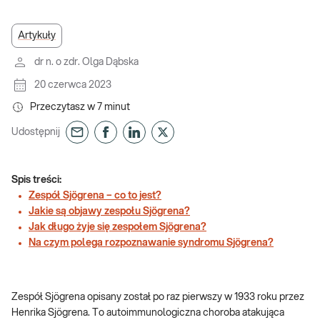
Artykuły
dr n. o zdr. Olga Dąbska
20 czerwca 2023
Przeczytasz w
7
minut
Udostępnij
Spis treści:
Zespół Sjögrena – co to jest?
Jakie są objawy zespołu Sjögrena?
Jak długo żyje się zespołem Sjögrena?
Na czym polega rozpoznawanie syndromu Sjögrena?
Zespół Sjögrena opisany został po raz pierwszy w 1933 roku przez
Henrika Sjögrena. To autoimmunologiczna choroba atakująca