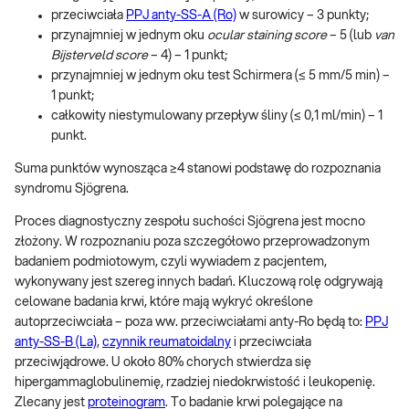
przeciwciała
PPJ anty-SS-A (Ro)
w surowicy – 3 punkty;
przynajmniej w jednym oku
ocular staining score
– 5 (lub
van
Bijsterveld score
– 4) – 1 punkt;
przynajmniej w jednym oku test Schirmera (≤ 5 mm/5 min) –
1 punkt;
całkowity niestymulowany przepływ śliny (≤ 0,1 ml/min) – 1
punkt.
Suma punktów wynosząca ≥4 stanowi podstawę do rozpoznania
syndromu Sjögrena.
Proces diagnostyczny zespołu suchości Sjögrena jest mocno
złożony. W rozpoznaniu poza szczegółowo przeprowadzonym
badaniem podmiotowym, czyli wywiadem z pacjentem,
wykonywany jest szereg innych badań. Kluczową rolę odgrywają
celowane badania krwi, które mają wykryć określone
autoprzeciwciała – poza ww. przeciwciałami anty-Ro będą to:
PPJ
anty-SS-B (La)
,
czynnik reumatoidalny
i przeciwciała
przeciwjądrowe. U około 80% chorych stwierdza się
hipergammaglobulinemię, rzadziej niedokrwistość i leukopenię.
Zlecany jest
proteinogram
. To badanie krwi polegające na