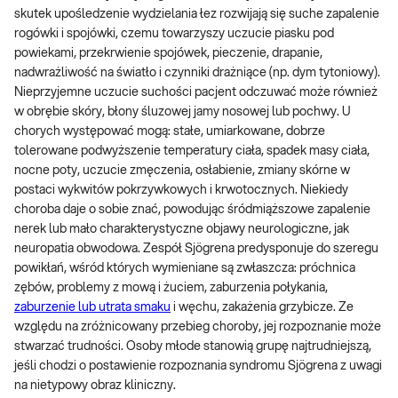
skutek upośledzenie wydzielania łez rozwijają się suche zapalenie
rogówki i spojówki, czemu towarzyszy uczucie piasku pod
powiekami, przekrwienie spojówek, pieczenie, drapanie,
nadwrażliwość na światło i czynniki drażniące (np. dym tytoniowy).
Nieprzyjemne uczucie suchości pacjent odczuwać może również
w obrębie skóry, błony śluzowej jamy nosowej lub pochwy. U
chorych występować mogą: stałe, umiarkowane, dobrze
tolerowane podwyższenie temperatury ciała, spadek masy ciała,
nocne poty, uczucie zmęczenia, osłabienie, zmiany skórne w
postaci wykwitów pokrzywkowych i krwotocznych. Niekiedy
choroba daje o sobie znać, powodując śródmiąższowe zapalenie
nerek lub mało charakterystyczne objawy neurologiczne, jak
neuropatia obwodowa. Zespół Sjögrena predysponuje do szeregu
powikłań, wśród których wymieniane są zwłaszcza: próchnica
zębów, problemy z mową i żuciem, zaburzenia połykania,
zaburzenie lub utrata smaku
i węchu, zakażenia grzybicze. Ze
względu na zróżnicowany przebieg choroby, jej rozpoznanie może
stwarzać trudności. Osoby młode stanowią grupę najtrudniejszą,
jeśli chodzi o postawienie rozpoznania syndromu Sjögrena z uwagi
na nietypowy obraz kliniczny.