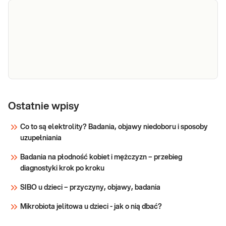
Czynnik
Czynnik reumatoidalny - RF IgG. Określenie
reumatoidalny
we krwi poziomu czynnika reumatoidalnego
o strukturze przeciwciała klasy IgG.
RF IgG
Diagnostyka reumatoidalnego zapalenia
stawów (RZS) oraz innych chorób
Sprawdź
autoimmunizacyjnych.
PPJ anty-SS-
PPJ anty-SS-A (Ro). Przeciwciała
przeciwjądrowe SS-A (Ro) w surowicy
A (Ro)
Ostatnie wpisy
metodą CLIA. Oznaczenie przydatne w
diagnostyce chorób autoimmunologicznych
Co to są elektrolity? Badania, objawy niedoboru i sposoby
tkanki łącznej.
uzupełniania
Sprawdź
Badania na płodność kobiet i mężczyzn – przebieg
diagnostyki krok po kroku
SIBO u dzieci – przyczyny, objawy, badania
Mikrobiota jelitowa u dzieci - jak o nią dbać?