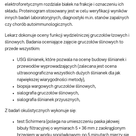
elektroforetycznym rozdziale białek na frakcje i oznaczeniu ich
składu. Proteinogram stosowany jest w celu weryfikacji wyników
innych badań laboratoryjnych, diagnostyki m.in. stanów zapalnych
czy chorób autoimmunologicznych.
Lekarz dokonuje oceny funkcji wydzielniczej gruczołów łzowych i
ślinowych. Badania oceniające zajęcie gruczołów ślinowych to
przede wszystkim:
USG ślinianek, które pozwala na ocenę budowy ślinianek i
przewodów wyprowadzających (zalecana jest ocena
ultrasonograficzna wszystkich dużych ślinianek dla jak
największej wiarygodności metody),
biopsja wargowych gruczołów ślinowych,
sialografia gruczołów ślinowych,
sialografia ślinianek przyusznych,
Z badań okulistycznych wykonuje się:
test Schirmera (polega na umieszczeniu paska jałowej
bibuły filtracyjnej o wymiarach 5 × 36 mm z zaokrąglonym
brzegiem w worku spojówkowym; po 5 minutach mierzy się