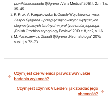
powikłania zespołu Sjögrena
, „Varia Medica” 2018, t. 2, nr 1, s.
35–45.
K. Kruk, A. Rzepakowska, E. Osuch-Wójcikiewicz i wsp.,
Zespół Sjögrena – przegląd najnowszych wytycznych
diagnostycznych istotnych w praktyce otolaryngologa
,
„Polish Otorhinolaryngology Review” 2019, t. 8, nr 2, s. 1-6.
M. Puszczewicz,
Zespół Sjögrena
, „Reumatologia” 2016;
supl. 1, s. 72–73.
Czym jest czerwienica prawdziwa? Jakie
badania wykonać?
Czym jest czynnik V Leiden i jak zbadać jego
obecność?