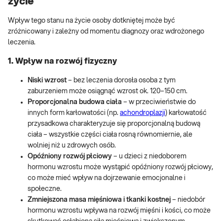
życie
Wpływ tego stanu na życie osoby dotkniętej może być
zróżnicowany i zależny od momentu diagnozy oraz wdrożonego
leczenia.
1. Wpływ na rozwój fizyczny
Niski wzrost
– bez leczenia dorosła osoba z tym
zaburzeniem może osiągnąć wzrost ok. 120–150 cm.
Proporcjonalna budowa ciała
– w przeciwieństwie do
innych form karłowatości (np.
achondroplazji
) karłowatość
przysadkowa charakteryzuje się proporcjonalną budową
ciała – wszystkie części ciała rosną równomiernie, ale
wolniej niż u zdrowych osób.
Opóźniony rozwój płciowy
– u dzieci z niedoborem
hormonu wzrostu może wystąpić opóźniony rozwój płciowy,
co może mieć wpływ na dojrzewanie emocjonalne i
społeczne.
Zmniejszona masa mięśniowa i tkanki kostnej
– niedobór
hormonu wzrostu wpływa na rozwój mięśni i kości, co może