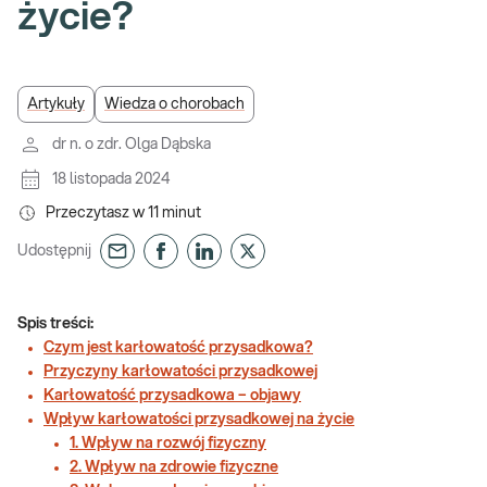
życie?
Artykuły
Wiedza o chorobach
dr n. o zdr. Olga Dąbska
18 listopada 2024
Przeczytasz w
11
minut
Udostępnij
Spis treści:
Czym jest karłowatość przysadkowa?
Przyczyny karłowatości przysadkowej
Karłowatość przysadkowa – objawy
Wpływ karłowatości przysadkowej na życie
1. Wpływ na rozwój fizyczny
2. Wpływ na zdrowie fizyczne