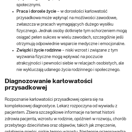
społecznymi.
Praca i dorosłe życie
– w dorosłości karłowatość
przysadkowa może wpłynąć na możliwości zawodowe,
zwłaszcza w pracach wymagających dużego wysiłku
fizycznego. Jednak osoby dotknięte tym schorzeniem mogą
osiągać pełen sukces w wielu zawodach, szczególnie jeśli
otrzymują odpowiednie wsparcie medyczne i emocjonalne.
Związki i życie rodzinne
– niski wzrost i związane z tym
wyzwania fizyczne mogą wpływać na poczucie
atrakcyjności i pewności siebie w relacjach osobistych, ale
nie wykluczają udanego życia rodzinnego i społecznego.
Diagnozowanie karłowatości
przysadkowej
Rozpoznanie karłowatości przysadkowej opiera się na
kompleksowej diagnostyce. Lekarz rozpoczyna od wywiadu z
pacjentem. Zbiera szczegółowe informacje na temat historii
zdrowia pacjenta, wzrostu w rodzinie, opóźnień w rozwoju, chorób
przebytego dzieciństwa oraz objawów, takich jak zmęczenie,
osłabienie mięśni, niskie tempo wzrostu. Następnie przeprowadza