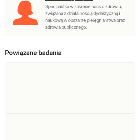
Specjalistka w zakresie nauk o zdrowiu,
związana z działalnością dydaktyczną i
naukową w obszarze pielęgniarstwa oraz
zdrowia publicznego.
Powiązane badania
Hormon
Hormon wzrostu. Oznaczanie stężenia
wzrostu
hormonu wzrostu (GH, hGH) we krwi,
wykonywane w diagnostyce i leczeniu
(HGH)