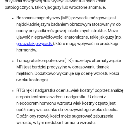
przysadki mózgowej oraz wykrycia ewentualnych zmian
patologicznych, takich jak guzy lub wrodzone anomalie.
Rezonans magnetyczny (MRI) przysadki mózgowej jest
najdokładniejszym badaniem obrazowym stosowanym do
oceny przysadki mózgowej i okolicznych struktur. Może
ujawnić nieprawidłowości anatomiczne, takie jak guzy (np.
gruczolak przysadki
), które mogą wpływać na produkcję
hormonów.
Tomografia komputerowa (TK) może być alternatywą, ale
MRI jest bardziej precyzyjne w obrazowaniu tkanek
miękkich. Dodatkowo wykonuje się ocenę wzrostu kości
(wieku kostnego).
RTG ręki i nadgarstka ocenia „wiek kostny” poprzez analizę
stopnia kostnienia w dłoni i nadgarstku. U dzieci z
niedoborem hormonu wzrostu wiek kostny często jest
opóźniony w stosunku do rzeczywistego wieku dziecka.
Opóźniony rozwój kości może sugerować zaburzenia
wzrostu, w tym niedobór hormonu wzrostu.