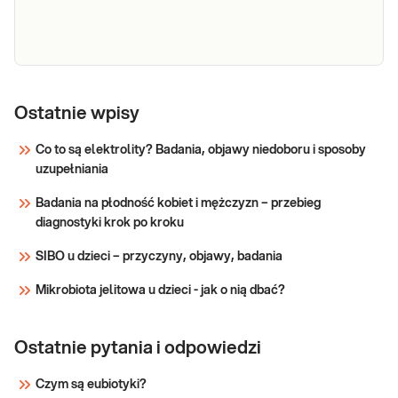
chorób i stanów związanych z zaburzeniami
wydzielania hormonu.
Sprawdź
IGF-1
IGF-1, somatomedyna, somatomedyna C.
Oznaczenie przydatne w diagnostyce chorób
Ostatnie wpisy
związanych z zaburzeniami wydzielania hormonu
wzrostu (GH), w monitorowaniu ich leczenia oraz
Co to są elektrolity? Badania, objawy niedoboru i sposoby
w wykrywaniu jatrogennych skutków
uzupełniania
Sprawdź
chemioterapii i radioterapii nowotworów g
Badania na płodność kobiet i mężczyzn – przebieg
diagnostyki krok po kroku
SIBO u dzieci – przyczyny, objawy, badania
Mikrobiota jelitowa u dzieci - jak o nią dbać?
Ostatnie pytania i odpowiedzi
Czym są eubiotyki?