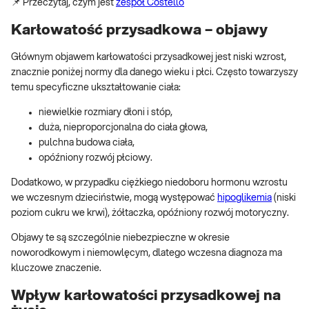
📌 Przeczytaj, czym jest
zespół Costello
Karłowatość przysadkowa – objawy
Głównym objawem karłowatości przysadkowej jest niski wzrost,
znacznie poniżej normy dla danego wieku i płci. Często towarzyszy
temu specyficzne ukształtowanie ciała:
niewielkie rozmiary dłoni i stóp,
duża, nieproporcjonalna do ciała głowa,
pulchna budowa ciała,
opóźniony rozwój płciowy.
Dodatkowo, w przypadku ciężkiego niedoboru hormonu wzrostu
we wczesnym dzieciństwie, mogą występować
hipoglikemia
(niski
poziom cukru we krwi), żółtaczka, opóźniony rozwój motoryczny.
Objawy te są szczególnie niebezpieczne w okresie
noworodkowym i niemowlęcym, dlatego wczesna diagnoza ma
kluczowe znaczenie.
Wpływ karłowatości przysadkowej na