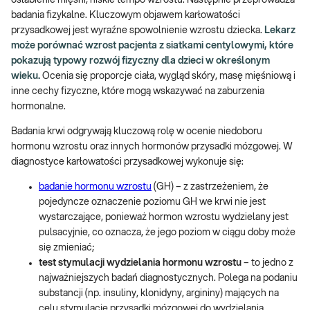
badania fizykalne. Kluczowym objawem karłowatości
przysadkowej jest wyraźne spowolnienie wzrostu dziecka.
Lekarz
może porównać wzrost pacjenta z siatkami centylowymi, które
pokazują typowy rozwój fizyczny dla dzieci w określonym
wieku.
Ocenia się proporcje ciała, wygląd skóry, masę mięśniową i
inne cechy fizyczne, które mogą wskazywać na zaburzenia
hormonalne.
Badania krwi odgrywają kluczową rolę w ocenie niedoboru
hormonu wzrostu oraz innych hormonów przysadki mózgowej. W
diagnostyce karłowatości przysadkowej wykonuje się:
badanie hormonu wzrostu
(GH) – z zastrzeżeniem, że
pojedyncze oznaczenie poziomu GH we krwi nie jest
wystarczające, ponieważ hormon wzrostu wydzielany jest
pulsacyjnie, co oznacza, że jego poziom w ciągu doby może
się zmieniać;
test stymulacji wydzielania hormonu wzrostu
– to jedno z
najważniejszych badań diagnostycznych. Polega na podaniu
substancji (np. insuliny, klonidyny, argininy) mających na
celu stymulację przysadki mózgowej do wydzielania