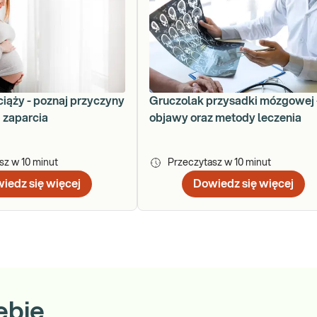
ciąży - poznaj przyczyny
Gruczolak przysadki mózgowej 
a zaparcia
objawy oraz metody leczenia
asz w
10
minut
Przeczytasz w
10
minut
iedz się więcej
Dowiedz się więcej
ebie