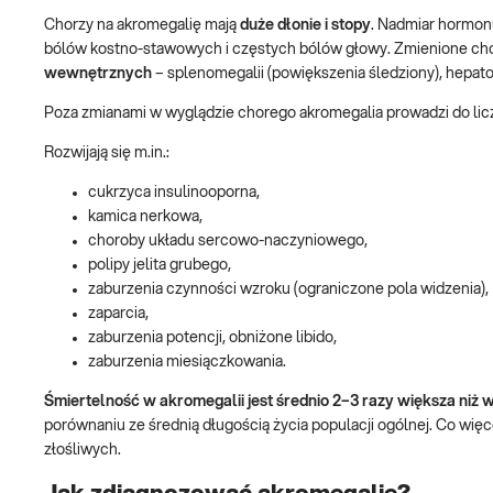
Chorzy na akromegalię mają
duże dłonie i stopy
. Nadmiar hormonu
bólów kostno-stawowych i częstych bólów głowy. Zmienione cho
wewnętrznych
– splenomegalii (powiększenia śledziony), hepato
Poza zmianami w wyglądzie chorego akromegalia prowadzi do li
Rozwijają się m.in.:
cukrzyca insulinooporna,
kamica nerkowa,
choroby układu sercowo-naczyniowego,
polipy jelita grubego,
zaburzenia czynności wzroku (ograniczone pola widzenia),
zaparcia,
zaburzenia potencji, obniżone libido,
zaburzenia miesiączkowania.
Śmiertelność w akromegalii jest średnio 2–3 razy większa niż w
porównaniu ze średnią długością życia populacji ogólnej. Co w
złośliwych.