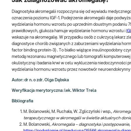
Jak zdiagnozować akromegalię?
Diagnostyka akromegalii rozpoczyna się od wywiadu medycznego
oznaczenia poziomu IGF-1. Podejrzenie akromegalii daje podwyżs
wydzielania hormonu wzrostu po uprzednim doustnym podaniu 75 
prawidłowych, glukoza hamuje wydzielanie hormonu wzrostu i
IG
wskazuje na akromegalię. W przypadku osób z cukrzycą lekarz zl
diagnostyce chorób związanych z zaburzeniami wydzielania hor
factor binding protein-3) . To białko wiążące insulinopodobny 
metodą rezonansu magnetycznego lub tomografii komputerowej z
okulistyczną i badania krwi w celu wykluczenia niedoczynności 
wydzielania hormonu wzrostu przez nowotwór neuroendokrynny osk
Autor: dr n. o zdr. Olga Dąbska
Weryfikacja merytoryczna: lek. Wiktor Trela
Bibliografia
M. Bolanowski, M. Ruchała, W. Zgliczyński i wsp.,
Akromegal
terapeutycznego w akromegalii w świetle aktualnych doni
M. Bolanowski,
Akromegalia – diagnostyka i postępowanie
https://podyplomie.pl/medycyna/35566,akromegalia-diagn