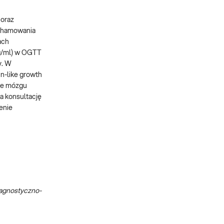
 oraz
t hamowania
ach
ng/ml) w OGTT
y. W
in-like growth
nie mózgu
a konsultację
enie
iagnostyczno-