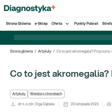
Strona Główna
e-Sklep
Oferta
Punkty Pobrań
Stref
Strona główna
/
Artykuły
/
Co to jest akromegalia? Przyczyny 
Co to jest akromegalia?
Artykuły
Wiedza o chorobach
dr n. o zdr. Olga Dąbska
20 listopada 2023