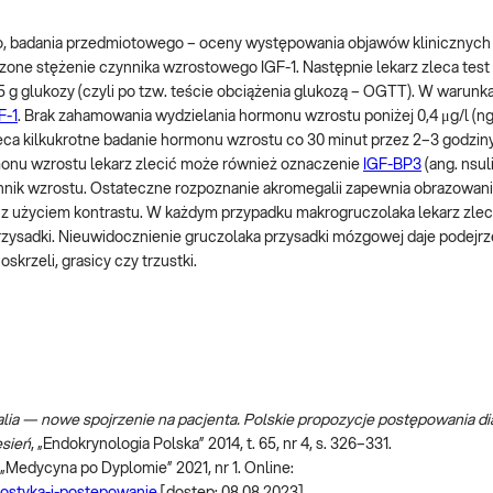
, badania przedmiotowego – oceny występowania objawów klinicznych
zone stężenie czynnika wzrostowego IGF-1. Następnie lekarz zleca tes
g glukozy (czyli po tzw. teście obciążenia glukozą – OGTT). W warunk
F-1
. Brak zahamowania wydzielania hormonu wzrostu poniżej 0,4 μg/l (
eca kilkukrotne badanie hormonu wzrostu co 30 minut przez 2–3 godzin
monu wzrostu lekarz zlecić może również oznaczenie
IGF-BP3
(ang. nsul
czynnik wzrostu. Ostateczne rozpoznanie akromegalii zapewnia obrazowa
 użyciem kontrastu. W każdym przypadku makrogruczolaka lekarz zlec
przysadki. Nieuwidocznienie gruczolaka przysadki mózgowej daje podejrz
rzeli, grasicy czy trzustki.
ia — nowe spojrzenie na pacjenta. Polskie propozycje postępowania d
esień
, „Endokrynologia Polska” 2014, t. 65, nr 4, s. 326–331.
, „Medycyna po Dyplomie” 2021, nr 1. Online:
ostyka-i-postepowanie
[dostęp: 08.08.2023].