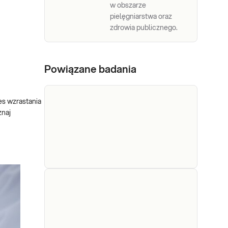
w obszarze
pielęgniarstwa oraz
zdrowia publicznego.
Powiązane badania
es wzrastania
znaj
Hormon
Hormon wzrostu. Oznaczanie
wzrostu
stężenia hormonu wzrostu (GH,
hGH) we krwi, wykonywane w
(HGH)
diagnostyce i leczeniu chorób i