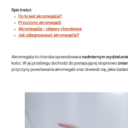
Spis treści:
Co to jest akromegalia?
Przyczyny akromegalii
Akromegalia – objawy chorobowe
Jak zdiagnozować akromegalię?
Akromegalia to choroba spowodowana
nadmiernym wydzielani
kości. W jej przebiegu dochodzi do postępującej stopniowo
zmian
przyczyny powstawania akromegalii oraz dowiedz się, jakie badan