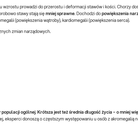
 wzrostu prowadzi do przerostu i deformacji stawów i kości. Chorzy do
robowo stawy stają się
mniej sprawne
. Dochodzi do
powiększenia na
megalii (powiększenia wątroby), kardiomegalii (powiększenia serca).
cznych zmian narządowych.
 populacji ogólnej
.
Krótsza jest też średnia długość życia – o mniej wię
ięcej, eksperci donoszą o częstszym występowaniu u osób z akromegali