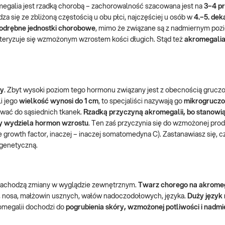
romegalia jest rzadką chorobą – zachorowalność szacowana jest na
3–4 p
za się ze zbliżoną częstością u obu płci, najczęściej u osób w
4.–5. dek
 odrębne jednostki chorobowe
, mimo że związane są z nadmiernym po
kteryzuje się wzmożonym wzrostem kości długich. Stąd też
akromegalia 
ny
. Zbyt wysoki poziom tego hormonu związany jest z obecnością gruczo
li jego
wielkość wynosi do 1 cm
, to specjaliści nazywają go
mikrogruczo
wać do sąsiednich tkanek.
Rzadką przyczyną akromegalii, bo stanowi
óry wydziela hormon wzrostu
. Ten zaś przyczynia się do wzmożonej prod
ke growth factor, inaczej – inaczej somatomedyna C). Zastanawiasz się, c
 genetyczną.
u zachodzą zmiany w wyglądzie zewnętrznym.
Twarz chorego na akromega
y, nosa, małżowin usznych, wałów nadoczodołowych, języka.
Duży język
omegalii dochodzi do
pogrubienia skóry, wzmożonej potliwości i nadm