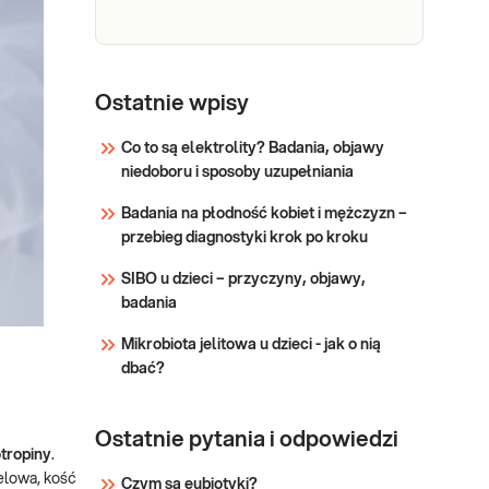
stanów związanych z
Sprawdź
zaburzeniami wydzielania
hormonu.
IGF-
IGF-1, somatomedyna,
somatomedyna C. Oznaczenie
1
Ostatnie wpisy
przydatne w diagnostyce chorób
związanych z zaburzeniami
Co to są elektrolity? Badania, objawy
wydzielania hormonu wzrostu (GH),
niedoboru i sposoby uzupełniania
Sprawdź
w monitorowaniu ich leczenia oraz
Badania na płodność kobiet i mężczyzn –
w wykrywaniu jatrogennych
przebieg diagnostyki krok po kroku
skutków chemioterapii i radioterapii
nowotworów g
SIBO u dzieci – przyczyny, objawy,
badania
Mikrobiota jelitowa u dzieci - jak o nią
dbać?
Ostatnie pytania i odpowiedzi
tropiny
.
elowa, kość
Czym są eubiotyki?