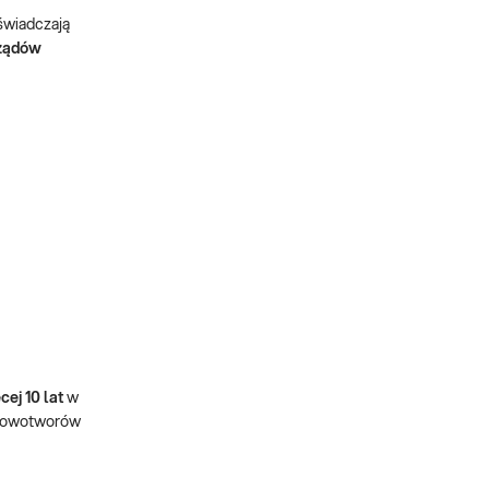
świadczają
rządów
cej 10 lat
w
ą nowotworów