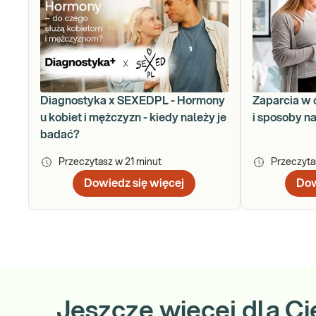
Diagnostyka x SEXEDPL - Hormony
Zaparcia w 
u kobiet i mężczyzn - kiedy należy je
i sposoby n
badać?
Przeczytasz w
21
minut
Przeczyt
Dowiedz się więcej
Dow
Jeszcze więcej dla Ci