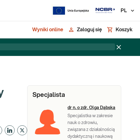
PL
Wyniki online
Zaloguj się
Koszyk
y
Specjalista
dr n. o zdr. Olga Dąbska
Specjalistka w zakresie
nauk o zdrowiu,
związana z działalnością
dydaktyczną i naukową