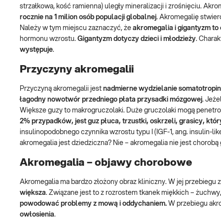
strzałkowa, kość ramienna) uległy mineralizacji i zrośnięciu. Ak
rocznie na 1 milion osób populacji globalnej
. Akromegalię stwierd
Należy w tym miejscu zaznaczyć, że
akromegalia i gigantyzm to
hormonu wzrostu.
Gigantyzm dotyczy dzieci i młodzieży
. Chara
występuje
.
Przyczyny akromegalii
Przyczyną akromegalii jest
nadmierne wydzielanie somatotropi
łagodny nowotwór przedniego płata przysadki mózgowej
. Jeże
Większe guzy to makrogruczolaki. Duże gruczolaki mogą penetro
2% przypadków, jest guz płuca, trzustki, oskrzeli, grasicy, kt
insulinopodobnego czynnika wzrostu typu I (IGF-1, ang. insulin-li
akromegalia jest dziedziczna? Nie – akromegalia nie jest chorobą
Akromegalia – objawy chorobowe
Akromegalia ma bardzo złożony obraz kliniczny. W jej przebieg
większa
. Związane jest to z rozrostem tkanek miękkich – żuchw
powodować problemy z mową i oddychaniem.
W przebiegu akr
owłosienia
.