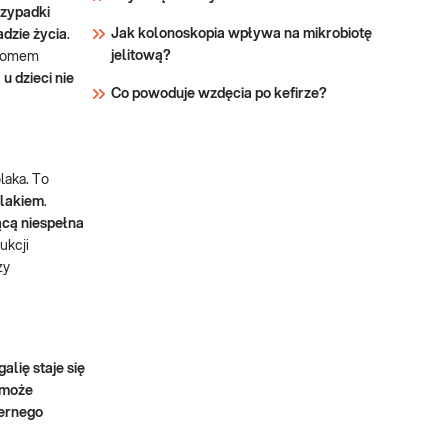
rzypadki
Jak kolonoskopia wpływa na mikrobiotę
adzie życia
.
jelitową?
ziomem
u dzieci nie
Co powoduje wzdęcia po kefirze?
laka. To
lakiem
.
ącą niespełna
ukcji
zy
lię staje się
 może
iernego