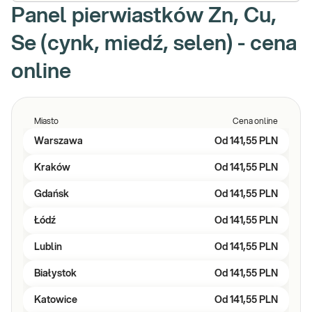
Panel pierwiastków Zn, Cu,
Se (cynk, miedź, selen) - cena
online
Miasto
Cena online
Warszawa
Od
141,55 PLN
Kraków
Od
141,55 PLN
Gdańsk
Od
141,55 PLN
Łódź
Od
141,55 PLN
Lublin
Od
141,55 PLN
Białystok
Od
141,55 PLN
Katowice
Od
141,55 PLN