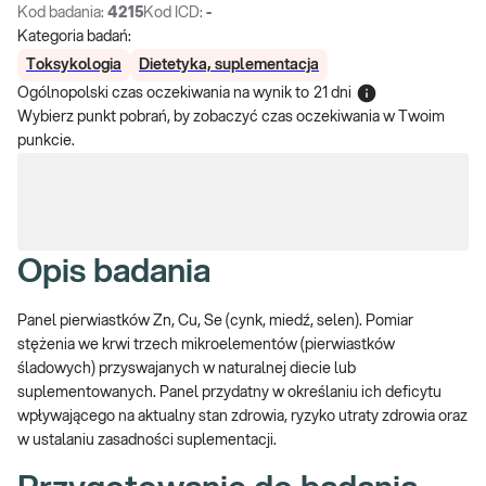
Kod badania:
4215
Kod ICD:
-
Kategoria badań:
Toksykologia
Dietetyka, suplementacja
Ogólnopolski czas oczekiwania na wynik
to
21 dni
Wybierz punkt pobrań, by zobaczyć czas oczekiwania w Twoim
punkcie.
Opis badania
Panel pierwiastków Zn, Cu, Se (cynk, miedź, selen). Pomiar
stężenia we krwi trzech mikroelementów (pierwiastków
śladowych) przyswajanych w naturalnej diecie lub
suplementowanych. Panel przydatny w określaniu ich deficytu
wpływającego na aktualny stan zdrowia, ryzyko utraty zdrowia oraz
w ustalaniu zasadności suplementacji.