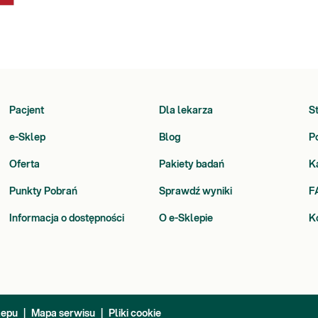
Pacjent
Dla lekarza
S
e-Sklep
Blog
P
Oferta
Pakiety badań
K
Punkty Pobrań
Sprawdź wyniki
F
Informacja o dostępności
O e-Sklepie
K
lepu
|
Mapa serwisu
|
Pliki cookie