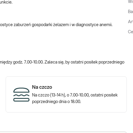
Wi
unkcie.
Ba
Ar
nostyce zaburzeń gospodarki żelazem i w diagnostyce anemii.
Ce
dzy godz. 7.00-10.00. Zaleca się, by ostatni posiłek poprzedniego
Na czczo
Na czczo (13-14 h), o 7.00-10.00, ostatni posiłek
poprzedniego dnia o 18.00.