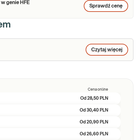
 w genie HFE
Sprawdź cenę
iem
Czytaj więcej
Cena online
Od
28,50 PLN
Od
30,40 PLN
Od
20,90 PLN
Od
26,60 PLN