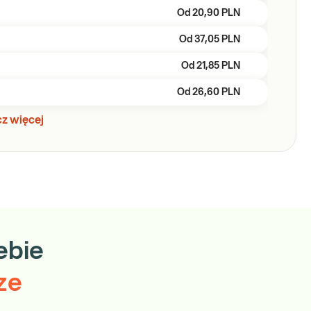
Od
20,90 PLN
Od
37,05 PLN
Od
21,85 PLN
Od
26,60 PLN
z więcej
ebie
ze