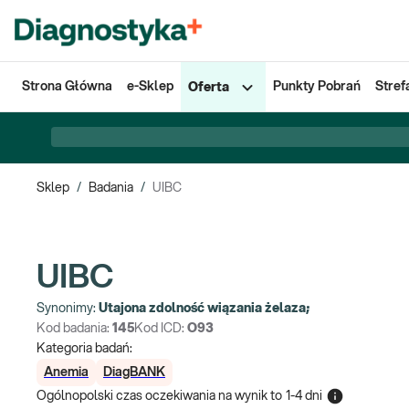
Strona Główna
e-Sklep
Punkty Pobrań
Stref
Oferta
Sklep
/
Badania
/
UIBC
UIBC
Synonimy:
Utajona zdolność wiązania żelaza;
Kod badania:
145
Kod ICD:
O93
Kategoria badań:
Anemia
DiagBANK
Ogólnopolski czas oczekiwania na wynik
to
1-4 dni