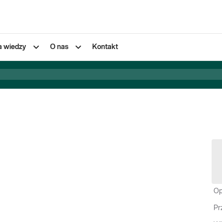
a wiedzy
O nas
Kontakt
Op
Pr