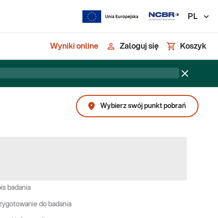
PL
Wyniki online
Zaloguj się
Koszyk
Wybierz swój punkt pobrań
is badania
zygotowanie do badania