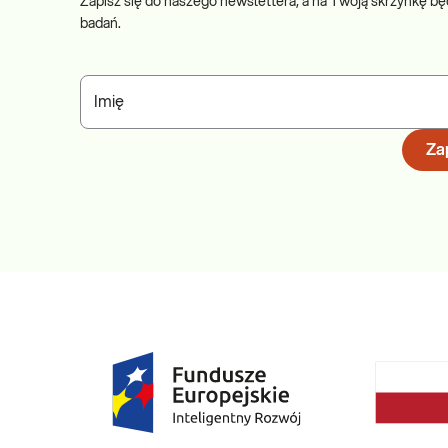
Zapisz się do naszego newslettera, a na Twoją skrzynkę bę
badań.
Imię
Zap