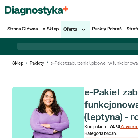
Strona Główna
e-Sklep
Punkty Pobrań
Stref
Oferta
Sklep
/
Pakiety
/
e-Pakiet zaburzenia lipidowe i w funkcjonowan
e-Pakiet zab
funkcjonowa
(leptyna) - 
Kod pakietu:
7474
Zawiera
Kategoria badań: