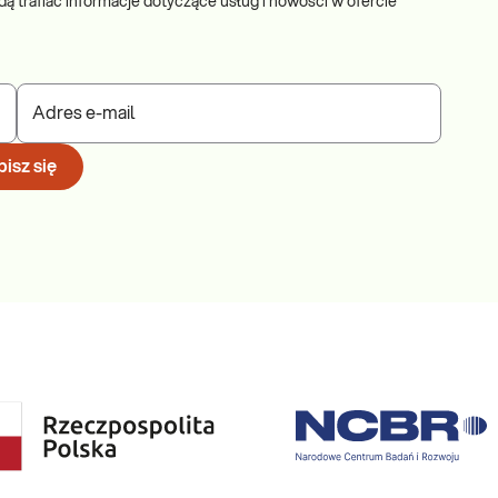
dą trafiać informacje dotyczące usług i nowości w ofercie
Adres e-mail
isz się