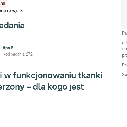
lne
nia na wynik
:
adania
Pa
e-
Apo B
tł
Kod badania:
272
pr
Pr
 i w funkcjonowaniu tkanki
Sp
erzony – dla kogo jest