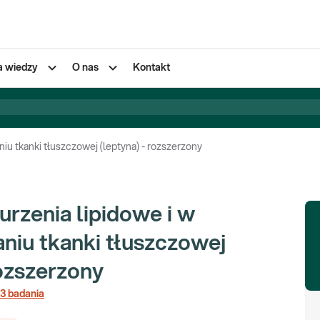
a wiedzy
O nas
Kontakt
iu tkanki tłuszczowej (leptyna) - rozszerzony
urzenia lipidowe i w
niu tkanki tłuszczowej
rozszerzony
3
badania