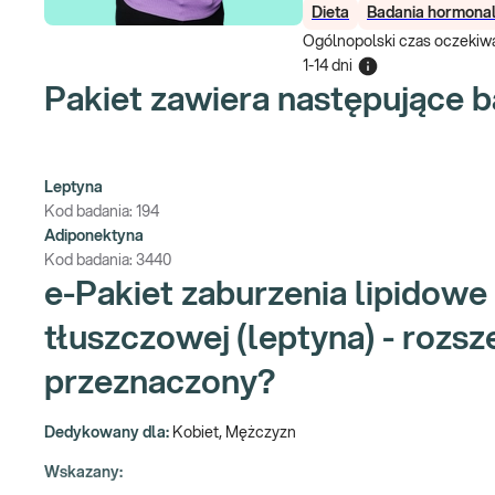
Dieta
Badania hormona
Ogólnopolski czas oczekiwa
1-14 dni
Pakiet zawiera następujące b
Leptyna
Kod badania:
194
Adiponektyna
Kod badania:
3440
e-Pakiet zaburzenia lipidowe
tłuszczowej (leptyna) - rozsz
przeznaczony?
Dedykowany dla:
Kobiet, Mężczyzn
Wskazany: