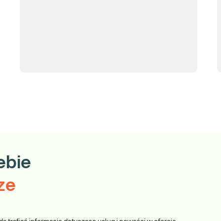
ebie
ze