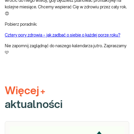
wrócić do niego wtedy, gdy będziesz planować profilaktykę na
kolejne miesiące. Chcemy wspierać Cię w zdrowiu przez cały rok.
😍
Pobierz poradnik:
Cztery pory zdrowia – jak zadbać o siebie o każdej porze roku?
Nie zapomnij zaglądnąć do naszego kalendarza jutro. Zapraszamy
🩷
Więcej
+
aktualności