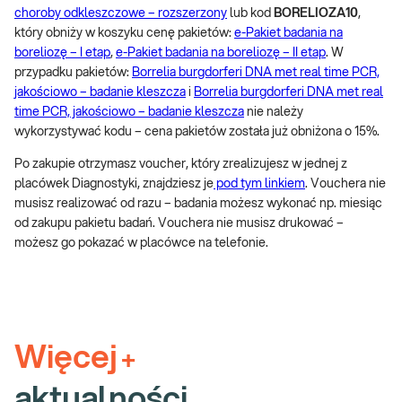
choroby odkleszczowe – rozszerzony
lub kod
BORELIOZA10
,
który obniży w koszyku cenę pakietów:
e-Pakiet badania na
boreliozę – I etap
,
e-Pakiet badania na boreliozę – II etap
. W
przypadku pakietów:
Borrelia burgdorferi DNA met real time PCR,
jakościowo – badanie kleszcza
i
Borrelia burgdorferi DNA met real
time PCR, jakościowo – badanie kleszcza
nie należy
wykorzystywać kodu – cena pakietów została już obniżona o 15%.
Po zakupie otrzymasz voucher, który zrealizujesz w jednej z
placówek Diagnostyki, znajdziesz je
pod tym linkiem
. Vouchera nie
musisz realizować od razu – badania możesz wykonać np. miesiąc
od zakupu pakietu badań. Vouchera nie musisz drukować –
możesz go pokazać w placówce na telefonie.
Więcej
+
aktualności