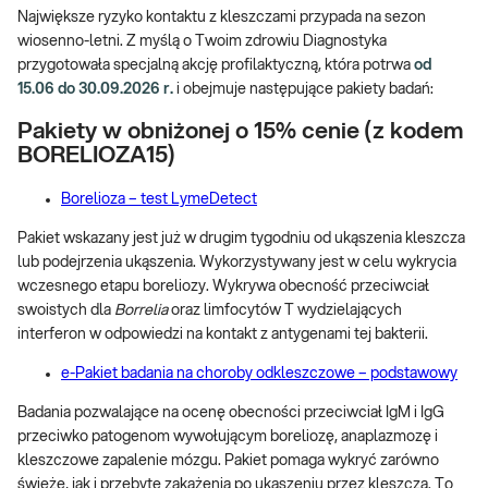
Największe ryzyko kontaktu z kleszczami przypada na sezon
wiosenno-letni. Z myślą o Twoim zdrowiu Diagnostyka
przygotowała specjalną akcję profilaktyczną, która potrwa
od
15.06 do 30.09.2026 r.
i obejmuje następujące pakiety badań:
Pakiety w obniżonej o 15% cenie (z kodem
BORELIOZA15
)
Borelioza – test LymeDetect
Pakiet wskazany jest już w drugim tygodniu od ukąszenia kleszcza
lub podejrzenia ukąszenia. Wykorzystywany jest w celu wykrycia
wczesnego etapu boreliozy. Wykrywa obecność przeciwciał
swoistych dla
Borrelia
oraz limfocytów T wydzielających
interferon w odpowiedzi na kontakt z antygenami tej bakterii.
e-Pakiet badania na choroby odkleszczowe – podstawowy
Badania pozwalające na ocenę obecności przeciwciał IgM i IgG
przeciwko patogenom wywołującym boreliozę, anaplazmozę i
kleszczowe zapalenie mózgu. Pakiet pomaga wykryć zarówno
świeże, jak i przebyte zakażenia po ukąszeniu przez kleszcza. To