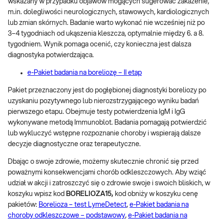
wskazany w przypadku objawów mogących sugerować zakażenie,
m.in. dolegliwości neurologicznych, stawowych, kardiologicznych
lub zmian skórnych. Badanie warto wykonać nie wcześniej niż po
3–4 tygodniach od ukąszenia kleszcza, optymalnie między 6. a 8.
tygodniem. Wynik pomaga ocenić, czy konieczna jest dalsza
diagnostyka potwierdzająca.
e-Pakiet badania na boreliozę – II etap
Pakiet przeznaczony jest do pogłębionej diagnostyki boreliozy po
uzyskaniu pozytywnego lub nierozstrzygającego wyniku badań
pierwszego etapu. Obejmuje testy potwierdzenia IgM i IgG
wykonywane metodą Immunoblot. Badania pomagają potwierdzić
lub wykluczyć wstępne rozpoznanie choroby i wspierają dalsze
decyzje diagnostyczne oraz terapeutyczne.
Dbając o swoje zdrowie, możemy skutecznie chronić się przed
poważnymi konsekwencjami chorób odkleszczowych. Aby wziąć
udział w akcji i zatroszczyć się o zdrowie swoje i swoich bliskich, w
koszyku wpisz kod
BORELIOZA15
,
kod obniży w koszyku cenę
pakietów:
Borelioza – test LymeDetect
,
e-Pakiet badania na
choroby odkleszczowe – podstawowy
,
e-Pakiet badania na