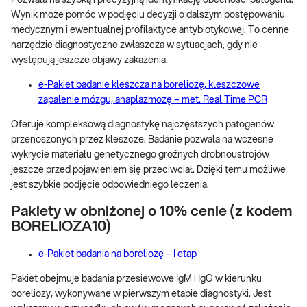
Wynik może pomóc w podjęciu decyzji o dalszym postępowaniu
medycznym i ewentualnej profilaktyce antybiotykowej. To cenne
narzędzie diagnostyczne zwłaszcza w sytuacjach, gdy nie
występują jeszcze objawy zakażenia.
e-Pakiet badanie kleszcza na boreliozę, kleszczowe
zapalenie mózgu, anaplazmozę – met. Real Time PCR
Oferuje kompleksową diagnostykę najczęstszych patogenów
przenoszonych przez kleszcze. Badanie pozwala na wczesne
wykrycie materiału genetycznego groźnych drobnoustrojów
jeszcze przed pojawieniem się przeciwciał. Dzięki temu możliwe
jest szybkie podjęcie odpowiedniego leczenia.
Pakiety w obniżonej o 10% cenie (z kodem
BORELIOZA10
)
e-Pakiet badania na boreliozę – I etap
Pakiet obejmuje badania przesiewowe IgM i IgG w kierunku
boreliozy, wykonywane w pierwszym etapie diagnostyki. Jest