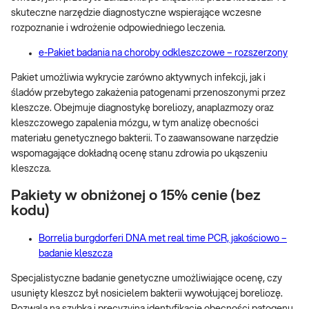
skuteczne narzędzie diagnostyczne wspierające wczesne
rozpoznanie i wdrożenie odpowiedniego leczenia.
e-Pakiet badania na choroby odkleszczowe – rozszerzony
Pakiet umożliwia wykrycie zarówno aktywnych infekcji, jak i
śladów przebytego zakażenia patogenami przenoszonymi przez
kleszcze. Obejmuje diagnostykę boreliozy, anaplazmozy oraz
kleszczowego zapalenia mózgu, w tym analizę obecności
materiału genetycznego bakterii. To zaawansowane narzędzie
wspomagające dokładną ocenę stanu zdrowia po ukąszeniu
kleszcza.
Pakiety w obniżonej o 15% cenie (bez
kodu)
Borrelia burgdorferi DNA met real time PCR, jakościowo –
badanie kleszcza
Specjalistyczne badanie genetyczne umożliwiające ocenę, czy
usunięty kleszcz był nosicielem bakterii wywołującej boreliozę.
Pozwala na szybką i precyzyjną identyfikację obecności patogenu.