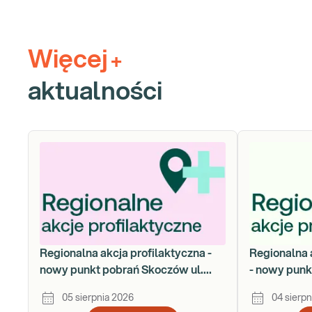
Więcej
+
aktualności
Regionalna akcja profilaktyczna -
Regionalna 
nowy punkt pobrań Skoczów ul.
- nowy punk
Gustawa Morcinka 18a
Łukasiewic
05 sierpnia 2026
04 sierpn