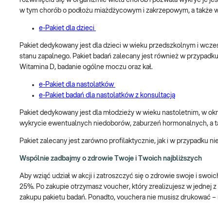
rozwinięciu się w organizmie wielu chorób i pozwala wykryć je
w tym chorób o podłożu miażdżycowym i zakrzepowym, a także w 
e-Pakiet dla dzieci
Pakiet dedykowany jest dla dzieci w wieku przedszkolnym i wczes
stanu zapalnego. Pakiet badań zalecany jest również w przypadku
Witamina D, badanie ogólne moczu oraz kał.
e-Pakiet dla nastolatków
e-Pakiet badań dla nastolatków z konsultacją
Pakiet dedykowany jest dla młodzieży w wieku nastoletnim, w ok
wykrycie ewentualnych niedoborów, zaburzeń hormonalnych, a ta
Pakiet zalecany jest zarówno profilaktycznie, jak i w przypadku 
Wspólnie zadbajmy o zdrowie Twoje i Twoich najbliższych
Aby wziąć udział w akcji i zatroszczyć się o zdrowie swoje i swoi
25%. Po zakupie otrzymasz voucher, który zrealizujesz w jednej z
zakupu pakietu badań. Ponadto, vouchera nie musisz drukować –