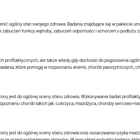
enić ogólny stan swojego zdrowia. Badania znajdujące się w pakiecie 
 zaburzeń funkcji wątroby, zaburzeń odporności i schorzeń o podłożu
ach profilaktycznych, ale także wtedy gdy dochodzi do pogorszenia ogó
 badania, które pomogą w rozpoznaniu anemii, chorób pasożytniczych,
y jest do ogólnej oceny stanu zdrowia. Wykonywanie badań profilakty
oznaniu chorób takich jak: cukrzyca, miażdżyca, choroby sercowo-nacz
ny jest do ogólnej oceny stanu zdrowia oraz oszacowania ryzyka miaż