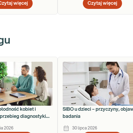
Czytaj więcej
Czytaj więcej
gu
płodność kobiet i
SIBO u dzieci – przyczyny, obja
przebieg diagnostyki
badania
ku
ia 2026
30 lipca 2026