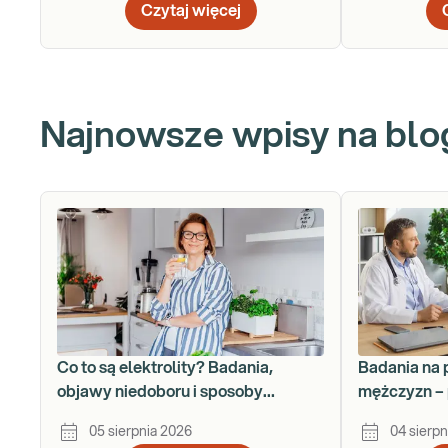
Czytaj więcej
Najnowsze wpisy na blo
Co to są elektrolity? Badania,
Badania na 
objawy niedoboru i sposoby
mężczyzn – 
uzupełniania
krok po kro
05 sierpnia 2026
04 sierpn