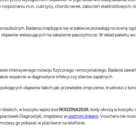
 jeszcze przed wystąpieniem objawów. W jego skład wchodzą badania, k
rozpoznaniu m.in. cukrzycy, chorób nerek, zaburzeń elektrolitowych, 
noszkolnym. Badania znajdujące się w pakiecie pozwalają na ocenę ogól
 objawów wskazujących na zakażenie pasożytnicze. W skład pakietu wcho
resie intensywnego rozwoju fizycznego i emocjonalnego. Badania zawar
kże wsparcie w diagnostyce infekcji czy stanów zapalnych.
niepokojących objawów takich jak: przewlekłe zmęczenie, trudności z kon
ch bliskich, w koszyku wpisz kod
RODZINA2026
, kody obniżą w koszyku
 placówek Diagnostyki, znajdziesz je
pod tym linkiem
. Vouchera nie musi
 możesz go pokazać w placówce na telefonie.