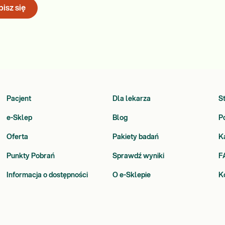
isz się
Pacjent
Dla lekarza
S
e-Sklep
Blog
P
Oferta
Pakiety badań
K
Punkty Pobrań
Sprawdź wyniki
F
Informacja o dostępności
O e-Sklepie
K