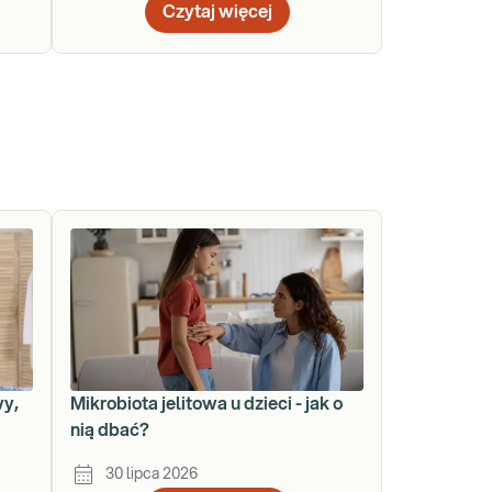
Czytaj więcej
wy,
Mikrobiota jelitowa u dzieci - jak o
nią dbać?
30 lipca 2026