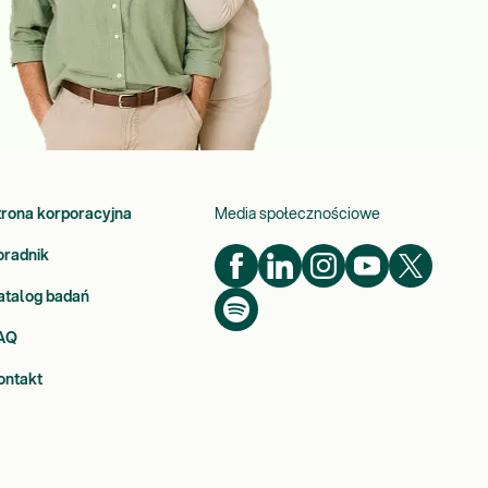
trona korporacyjna
Media społecznościowe
oradnik
atalog badań
AQ
ontakt