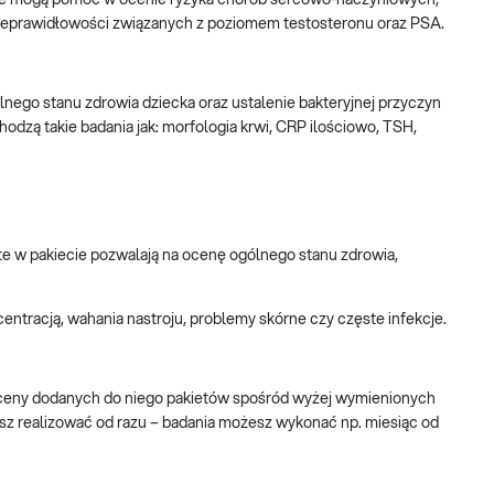
tóre mogą pomóc w ocenie ryzyka chorób sercowo-naczyniowych,
nieprawidłowości związanych z poziomem testosteronu oraz PSA.
nego stanu zdrowia dziecka oraz ustalenie bakteryjnej przyczyn
dzą takie badania jak: morfologia krwi, CRP ilościowo, TSH,
te w pakiecie pozwalają na ocenę ogólnego stanu zdrowia,
centracją, wahania nastroju, problemy skórne czy częste infekcje.
 ceny dodanych do niego pakietów spośród wyżej wymienionych
sz realizować od razu – badania możesz wykonać np. miesiąc od