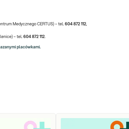
Centrum Medycznego CERTUS) – tel.
604 872 112
,
enice) – tel.
604 872 112
.
skazanymi placówkami.