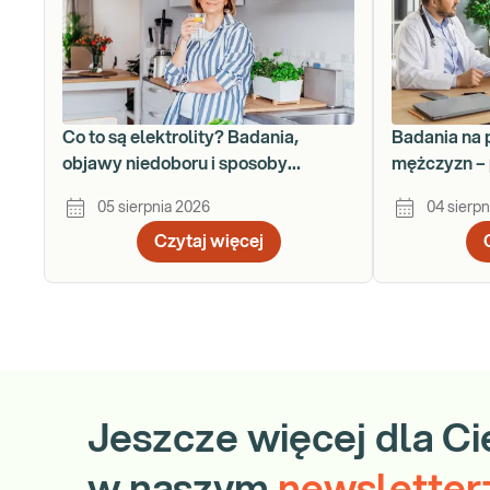
Co to są elektrolity? Badania,
Badania na 
objawy niedoboru i sposoby
mężczyzn – 
uzupełniania
krok po kro
05 sierpnia 2026
04 sierpn
Czytaj więcej
Jeszcze więcej dla Ci