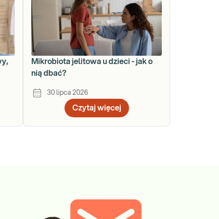
wy,
Mikrobiota jelitowa u dzieci - jak o
nią dbać?
30 lipca 2026
Czytaj więcej