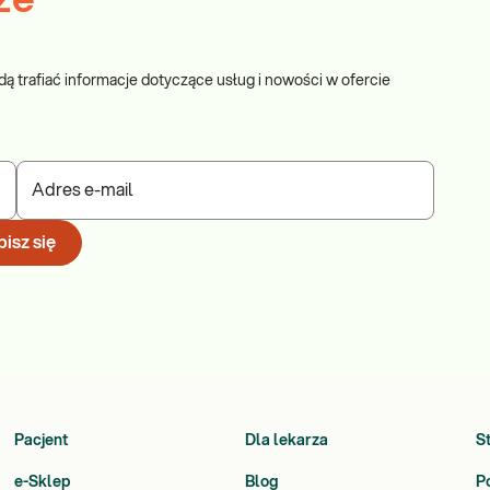
ze
dą trafiać informacje dotyczące usług i nowości w ofercie
Adres e-mail
isz się
Pacjent
Dla lekarza
S
e-Sklep
Blog
P