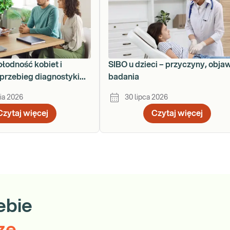
płodność kobiet i
SIBO u dzieci – przyczyny, obja
przebieg diagnostyki
badania
ku
ia 2026
30 lipca 2026
Czytaj więcej
Czytaj więcej
ebie