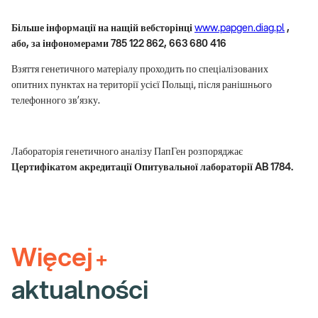
Більше інформації на нащій вебсторінці
www.papgen.diag.pl
,
або, за інфономерами 785 122 862, 663 680 416
Взяття генетичного матеріалу проходить по спеціалізованих
опитних пунктах на території усієї Польщі, після ранішнього
телефонного зв’язку.
Лабораторія генетичного аналізу ПапГен розпоряджає
Цертифікатом акредитації Опитувальної лабораторії
AB
1784.
Więcej
+
aktualności