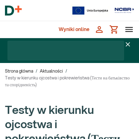
Wyniki online
Strona główna
/
Aktualności
/
Testy w kierunku ojcostwa i pokrewieństwa (Тести на батьківство
та спорідненість)
Testy w kierunku
ojcostwa i