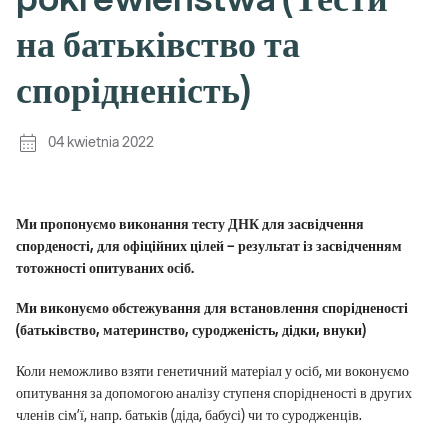
pokrewieństwa (Тести
на батьківство та
спорідненість)
04 kwietnia 2022
Ми пропонуємо виконання тесту
ДНК для засвідчення
спорденості, для офіційних цілей
–
результат із засвідченням
тотожності опитуваних осіб
.
Ми виконуємо обстежування для встановлення спорідненості
(
батьківство, материнство
,
суродженість
,
дідки, внуки
)
Коли неможливо взяти генетичний матеріал у осіб, ми воконуємо
опитування за допомогою аналізу ступеня спорідненості в других
членів сім’ї, напр. батьків (діда, бабусі) чи то суродженців.