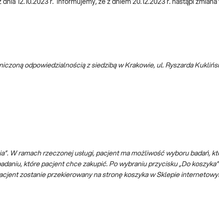
z dnia 12.10.2023 r. informujemy, że z dniem 20.12.2023 r. nastąpi zmia
aniczoną odpowiedzialnością z siedzibą w Krakowie, ul. Ryszarda Kukli
ia”. W ramach rzeczonej usługi, pacjent ma możliwość wyboru badań, k
badaniu, które pacjent chce zakupić. Po wybraniu przycisku „Do koszyk
 Pacjent zostanie przekierowany na stronę koszyka w Sklepie internet