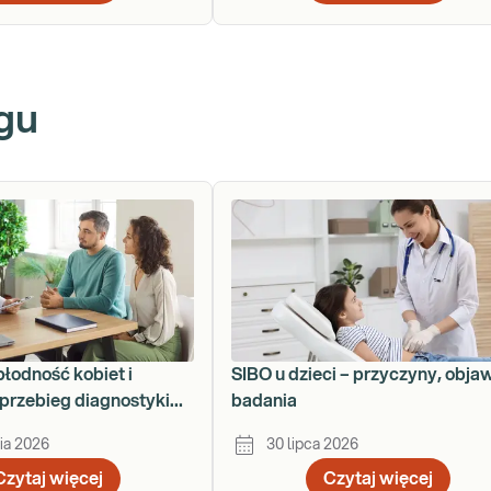
gu
płodność kobiet i
SIBO u dzieci – przyczyny, obja
przebieg diagnostyki
badania
ku
ia 2026
30 lipca 2026
Czytaj więcej
Czytaj więcej