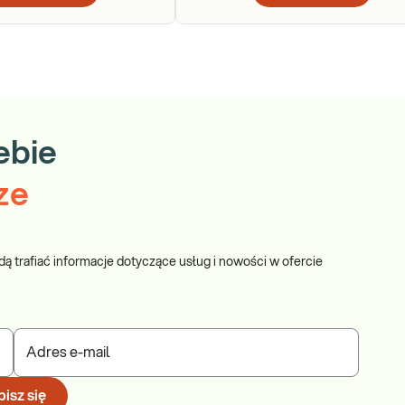
ebie
ze
dą trafiać informacje dotyczące usług i nowości w ofercie
Adres e-mail
isz się