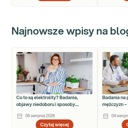
Najnowsze wpisy na blo
Co to są elektrolity? Badania,
Badania na 
objawy niedoboru i sposoby
mężczyzn – 
uzupełniania
krok po kro
05 sierpnia 2026
04 sierpn
Czytaj więcej