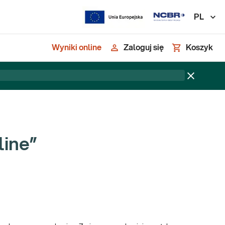
PL
Wyniki online
Zaloguj się
Koszyk
line”