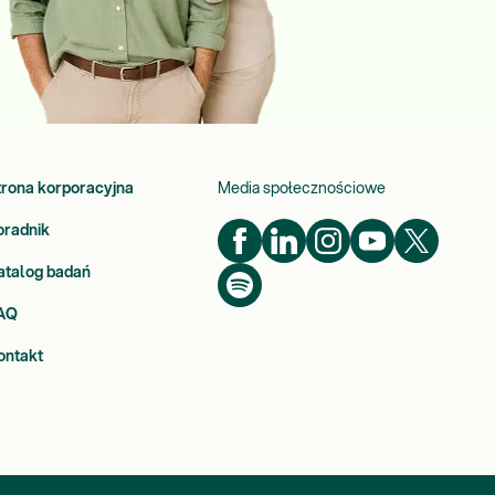
trona korporacyjna
Media społecznościowe
oradnik
atalog badań
AQ
ontakt