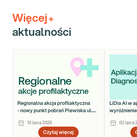
Więcej
+
aktualności
Regionalna akcja profilaktyczna
LiDia AI w a
- nowy punkt pobrań Plewiska ul.
wyróżnieni
Kminkowa 200/1-2
13 lipca 2026
02 lipca
Czytaj więcej