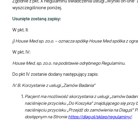
Zgodnie z pkt. X Regulaminu świadczenia usługi „Wyniki on-line” 
wyszczególnione poniżej.
Usunięte zostaną zapisy:
W pkt. II:
j) House Med sp. zo.o. – oznacza spółkę House Med spółka z ogr
W pkt. IV:
House Med. sp. zo.o. na podstawie odrębnego Regulaminu.
Do pkt IV zostanie dodany następujący zapis:
IV B. Korzystanie z usługi „Zamów Badania”
Pacjent ma możliwość skorzystania z usługi „zamów badan
naciśnięcie przycisku „Do Koszyka” znajdującego się przy 
naciśnięciu przycisku „Przejdź do zamówienia na Diag.pl”
dostępnym na Stronie
https://diag.pl/sklep/regulaminy/
.