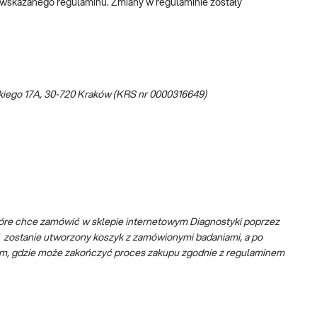
na wskazanego regulaminu. Zmiany w regulaminie zostały
ńskiego 17A, 30-720 Kraków (KRS nr 0000316649)
tóre chce zamówić w sklepie internetowym Diagnostyki poprzez
a” zostanie utworzony koszyk z zamówionymi badaniami, a po
owym, gdzie może zakończyć proces zakupu zgodnie z regulaminem