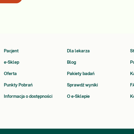
Pacjent
Dla lekarza
S
e-Sklep
Blog
P
Oferta
Pakiety badań
K
Punkty Pobrań
Sprawdź wyniki
F
Informacja o dostępności
O e-Sklepie
K