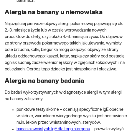
bananach.
Alergia na banany u niemowlaka
Najczęściej pierwsze objawy alergii pokarmowej pojawiają się ok.
2.-3. miesiąca życia lub w czasie wprowadzania nowych
produktów do diety, czyli około 4.-6. miesiąca życia. Do objawów
ze strony przewodu pokarmowego takich jak ulewanie, wymioty,
bóle brzucha, kolki, biegunka mogą dołączyć objawy ze strony
układu oddechowego: kaszel, katar, sapka czy skóry pod postacią
ognisk suchej, zaczerwienionej skóry w zgięciach łokciowych i na
policzkach. Oprócz tego dziecko jest niespokojne i płaczliwe.
Alergia na banany badania
Do badań wykorzystywanych w diagnostyce alergii w tym alergii
na banany zaliczamy:
punktowe testy skórne – oceniają specyficzne IgE obecne
w skórze, warunkiem wiarygodnego wyniku jest odstawienie
m.in. leków przeciwhistaminowych, sterydów,
badania swoistych IgE dla tego alergenu
– pozwala wykryć