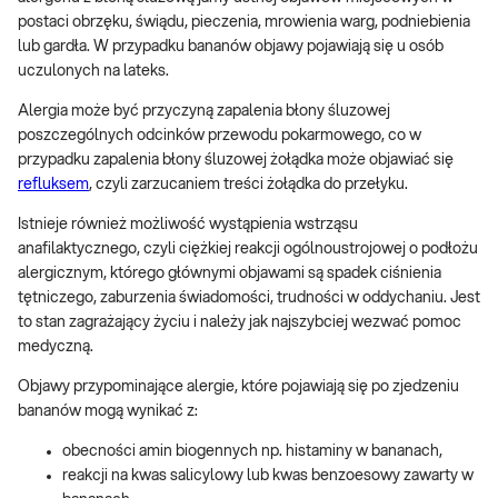
postaci obrzęku, świądu, pieczenia, mrowienia warg, podniebienia
lub gardła. W przypadku bananów objawy pojawiają się u osób
uczulonych na lateks.
Alergia może być przyczyną zapalenia błony śluzowej
poszczególnych odcinków przewodu pokarmowego, co w
przypadku zapalenia błony śluzowej żołądka może objawiać się
refluksem
, czyli zarzucaniem treści żołądka do przełyku.
Istnieje również możliwość wystąpienia wstrząsu
anafilaktycznego, czyli ciężkiej reakcji ogólnoustrojowej o podłożu
alergicznym, którego głównymi objawami są spadek ciśnienia
tętniczego, zaburzenia świadomości, trudności w oddychaniu. Jest
to stan zagrażający życiu i należy jak najszybciej wezwać pomoc
medyczną.
Objawy przypominające alergie, które pojawiają się po zjedzeniu
bananów mogą wynikać z:
obecności amin biogennych np. histaminy w bananach,
reakcji na kwas salicylowy lub kwas benzoesowy zawarty w