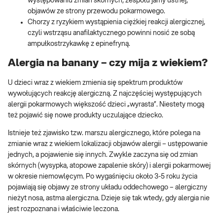
występowaniu zmian skórnych, zespołu jamy ustnej,
objawów ze strony przewodu pokarmowego.
Chorzy z ryzykiem wystąpienia ciężkiej reakcji alergicznej,
czyli wstrząsu anafilaktycznego powinni nosić ze sobą
ampułkostrzykawkę z epinefryną.
Alergia na banany – czy mija z wiekiem?
U dzieci wraz z wiekiem zmienia się spektrum produktów
wywołujących reakcję alergiczną. Z najczęściej występujących
alergii pokarmowych większość dzieci „wyrasta”. Niestety mogą
też pojawić się nowe produkty uczulające dziecko.
Istnieje też zjawisko tzw. marszu alergicznego, które polega na
zmianie wraz z wiekiem lokalizacji objawów alergii – ustępowanie
jednych, a pojawienie się innych. Zwykle zaczyna się od zmian
skórnych (wysypka, atopowe zapalenie skóry) i alergii pokarmowej
w okresie niemowlęcym. Po wygaśnięciu około 3-5 roku życia
pojawiają się objawy ze strony układu oddechowego – alergiczny
nieżyt nosa, astma alergiczna. Dzieje się tak wtedy, gdy alergia nie
jest rozpoznana i właściwie leczona.