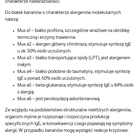
charakterze nadwrażliwości.
Do białek bananów o charakterze alergenów molekularnych
należą:
Mus a1 – białko profilina, szczególnie wrażliwe na obróbkę
termiczną i enzymy trawienne.
Mus a2 – alergen główny chintinaza, stymuluje syntezę IgE
u ok. 50% osób uczulonych.
Mus a3 – białko transportujące lipidy (LPT), jest alergenem
małym.
Mus a4 – białko podobne do taumatyny, stymuluje syntezę
IgE u ponad. 50% osób uczulonych.
Mus a5 – beta-glukanaza, stymuluje syntezę IgE u 84% osób
z alergią.
Mus a6 – jest peroksydazą askorbinianową.
Ze względu na podobieństwo strukturalne niektórych alergenów,
organizm mylnie je rozpoznaje i rozpoczyna produkcję
specyficznych IgE, w konsekwencji czego pojawiają się symptomy
alergii. W przypadku bananów mogą wystąpić reakcje krzyżowe: