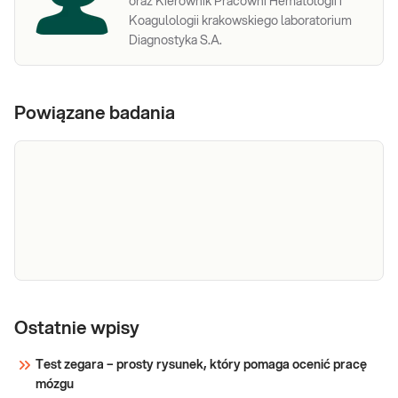
oraz Kierownik Pracowni Hematologii i
Koagulologii krakowskiego laboratorium
Diagnostyka S.A.
Powiązane badania
IgE sp. F92 -
IgE sp. F92 - banan. Ilościowe oznaczenie w
surowicy krwi in vitro, w oparciu o ekstrakt
banan
Ostatnie wpisy
banana, F92, przeciwciał IgE specyficznych dla
alergenów banana, przydatne w diagnostyce i
Test zegara – prosty rysunek, który pomaga ocenić pracę
różnicowaniu alergii.
mózgu
Sprawdź