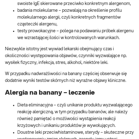
swoiste IgE skierowane przeciwko konkretnym alergenom,
badania molekularne – pozwalają na określenie profilu
molekularnego alergii, czyli konkretnych fragmentów
cząsteczki alergenu,
testy prowokacyjne – polega na podawaniu próbek alergenu
we wzrastającej ilości w kontrolowanych warunkach.
Niezwykle istotny jest wywiad lekarski obejmujący czas i
okoliczności występowania objawów, czynniki wyzwalające np.
wysiłek fizyczny, infekcja, stres, alkohol, niektóre leki.
W przypadku nadwrażliwości na banany częściej obserwuje się
dodatnie wyniki testów skórnych niż wyraźne objawy kliniczne.
Alergia na banany – leczenie
Dieta eliminacyjna – czyli unikanie produktu wyzwalającego
reakcję alergiczną, w tym przypadku bananów, ale należy
również pamiętać o możliwości wystąpienia reakcji
krzyżowych i unikaniu produktów je wywołujących.
Doustne leki przeciwhistaminowe, sterydy – skuteczne przy