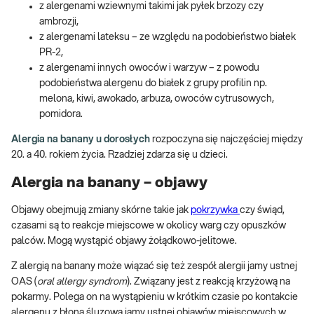
z alergenami wziewnymi takimi jak pyłek brzozy czy
ambrozji,
z alergenami lateksu – ze względu na podobieństwo białek
PR-2,
z alergenami innych owoców i warzyw – z powodu
podobieństwa alergenu do białek z grupy profilin np.
melona, kiwi, awokado, arbuza, owoców cytrusowych,
pomidora.
Alergia na banany u dorosłych
rozpoczyna się najczęściej między
20. a 40. rokiem życia. Rzadziej zdarza się u dzieci.
Alergia na banany – objawy
Objawy obejmują zmiany skórne takie jak
pokrzywka
czy świąd,
czasami są to reakcje miejscowe w okolicy warg czy opuszków
palców. Mogą wystąpić objawy żołądkowo-jelitowe.
Z alergią na banany może wiązać się też zespół alergii jamy ustnej
OAS (
oral allergy syndrom
). Związany jest z reakcją krzyżową na
pokarmy. Polega on na wystąpieniu w krótkim czasie po kontakcie
alergenu z błoną śluzową jamy ustnej objawów miejscowych w