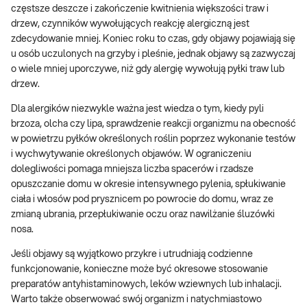
częstsze deszcze i zakończenie kwitnienia większości traw i
drzew, czynników wywołujących reakcję alergiczną jest
zdecydowanie mniej. Koniec roku to czas, gdy objawy pojawiają się
u osób uczulonych na grzyby i pleśnie, jednak objawy są zazwyczaj
o wiele mniej uporczywe, niż gdy alergię wywołują pyłki traw lub
drzew.
Dla alergików niezwykle ważna jest wiedza o tym, kiedy pyli
brzoza, olcha czy lipa, sprawdzenie reakcji organizmu na obecność
w powietrzu pyłków określonych roślin poprzez wykonanie testów
i wychwytywanie określonych objawów. W ograniczeniu
dolegliwości pomaga mniejsza liczba spacerów i rzadsze
opuszczanie domu w okresie intensywnego pylenia, spłukiwanie
ciała i włosów pod prysznicem po powrocie do domu, wraz ze
zmianą ubrania, przepłukiwanie oczu oraz nawilżanie śluzówki
nosa.
Jeśli objawy są wyjątkowo przykre i utrudniają codzienne
funkcjonowanie, konieczne może być okresowe stosowanie
preparatów antyhistaminowych, leków wziewnych lub inhalacji.
Warto także obserwować swój organizm i natychmiastowo