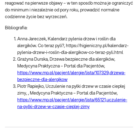
reagować na pierwsze objawy – w ten sposób można je ograniczyć
do minimum i niezależnie od pory roku, prowadzić normalne
codzienne życie bez wyrzeczeń.
Bibliografia:
Anna Jareczek, Kalendarz pylenia drzew i roślin dla
alergików. Co teraz pyli?, https://higieniczny.pl/kalendarz-
pylenia-drzew-i-roslin-dla-alergikow-co-teraz-pyli.html
Grażyna Durska, Drzewa bezpieczne dla alergików,
Medycyna Praktyczna – Portal dla Pacjentów,
https://www.mp.pl/pacjent/alergie/lista/107329,drzewa-
bezpieczne-dla-alergikow
Piotr Rapiejko, Uczulenie na pyłki drzew w czasie ciepłej
zimy, , Medycyna Praktyczna – Portal dla Pacjentów,
https://www.mp.pl/pacjent/alergie/lista/65121,uczulenie-
na-pylki-drzew-w-czasie-cieplej-zimy