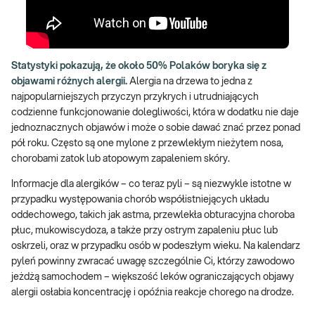
Statystyki pokazują, że około 50% Polaków boryka się z
objawami różnych alergii.
Alergia na drzewa to jedna z
najpopularniejszych przyczyn przykrych i utrudniających
codzienne funkcjonowanie dolegliwości, która w dodatku nie daje
jednoznacznych objawów i może o sobie dawać znać przez ponad
pół roku. Często są one mylone z przewlekłym nieżytem nosa,
chorobami zatok lub atopowym zapaleniem skóry.
Informacje dla alergików – co teraz pyli – są niezwykle istotne w
przypadku występowania chorób współistniejących układu
oddechowego, takich jak astma, przewlekła obturacyjna choroba
płuc, mukowiscydoza, a także przy ostrym zapaleniu płuc lub
oskrzeli, oraz w przypadku osób w podeszłym wieku. Na kalendarz
pyleń powinny zwracać uwagę szczególnie Ci, którzy zawodowo
jeżdżą samochodem – większość leków ograniczających objawy
alergii osłabia koncentrację i opóźnia reakcje chorego na drodze.