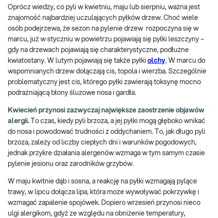
Oprócz wiedzy, co pyli w kwietniu, maju lub sierpniu, ważna jest
znajomość najbardziej uczulających pyłków drzew. Choć wiele
osób podejrzewa, że sezon na pylenie drzew rozpoczyna się w
marcu, już w styczniu w powietrzu pojawiają się pyłki leszczyny –
gdy na drzewach pojawiają się charakterystyczne, podłużne
kwiatostany. W lutym pojawiają się także pyłki
olchy
. W marcu do
wspomnianych drzew dołączają cis, topola i wierzba. Szczególnie
problematyczny jest cis, którego pyłki zawierają toksynę mocno
podrażniającą błony śluzowe nosa i gardła.
Kwiecień przynosi zazwyczaj największe zaostrzenie objawów
alergii.
To czas, kiedy pyli brzoza, a jej pyłki mogą głęboko wnikać
do nosa i powodować trudności z oddychaniem. To, jak długo pyli
brzoza, zależy od liczby ciepłych dni i warunków pogodowych,
jednak przykre działania alergenów wzmaga w tym samym czasie
pylenie jesionu oraz zarodników grzybów.
W maju kwitnie dąb i sosna, a reakcję na pyłki wzmagają pylące
trawy, w lipcu dołącza lipa, która może wywoływać pokrzywkę i
wzmagać zapalenie spojówek. Dopiero wrzesień przynosi nieco
ulgi alergikom, gdyż ze względu na obniżenie temperatury,