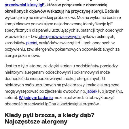
przeciwciał klasy IgE
, które w połączeniu z obecnością
określonych objawów wskazują na przyczynę alergii.
Badanie
wykonuje się na niewielkiej próbce krwi. Można wykonać badanie
kompleksowe pozwalające na jednoczesną identyfikację IgE
specyficznych dla panelu uczulających substancji, tych obecnych
w powietrzu – tzw.
alergenów wziewnych:
pyłków roślinnych,
zarodników
pleśni
, naskórków zwierząt itd. i tych obecnych w
pożywieniu, tzw. alergenów pokarmowych odpowiedzialnych za
alergie pokarmowe.
Jest to o tyle istotne, że dzięki istnieniu podobieństw pomiędzy
niektórymi alergenami oddechowymi i pokarmowymi może
dochodzić do niespodziewanych reakcji alergicznych. U
niektórych osób uczulonych na pyłek brzozy, reakcje alergiczne
mogą występować po zjedzeniu owoców, np.
jabłek
lub jarzyn (np.
selera).
W jednym badaniu
można potwierdzić lub wykluczyć
obecność przeciwciał IgE na kilkadziesiąt alergenów.
Kiedy pyli brzoza, a kiedy dąb?
Najczęstsze alergeny