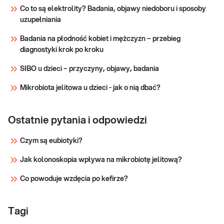
Co to są elektrolity? Badania, objawy niedoboru i sposoby
dostarczających informacji na temat
z
uzupełniania
potencjalnych uczuleń na alergeny wziewne.
konsultacją
W odróżnieniu od testów skórnych, jedynym
Badania na płodność kobiet i mężczyzn – przebieg
zagrożeniem dla pacjenta jest dyskomfort
Sprawdź
diagnostyki krok po kroku
pobran
SIBO u dzieci – przyczyny, objawy, badania
Mikrobiota jelitowa u dzieci - jak o nią dbać?
Ostatnie pytania i odpowiedzi
Czym są eubiotyki?
Jak kolonoskopia wpływa na mikrobiotę jelitową?
Co powoduje wzdęcia po kefirze?
Tagi