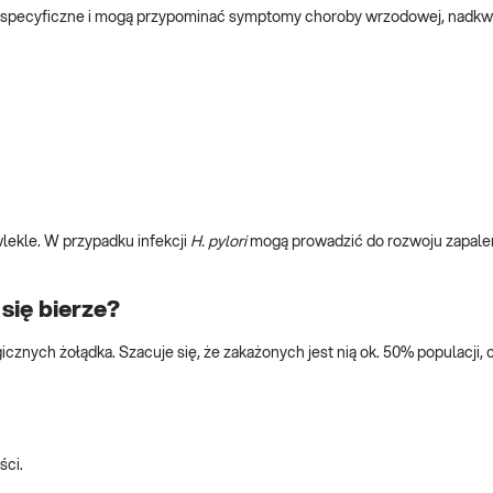
especyficzne i mogą przypominać symptomy choroby wrzodowej, nadkw
lekle. W przypadku infekcji
H. pylori
mogą prowadzić do rozwoju zapalen
się bierze?
gicznych żołądka. Szacuje się, że zakażonych jest nią ok. 50% populacji, 
ści.