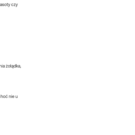
asoty czy
ia żołądka,
choć nie u