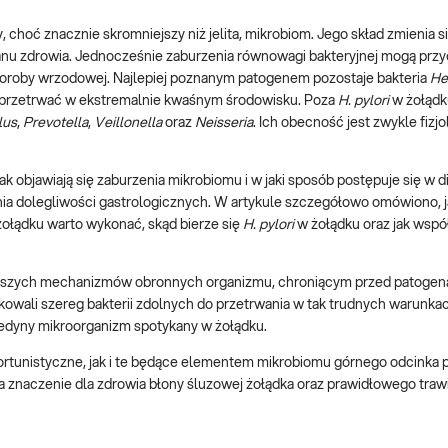
, choć znacznie skromniejszy niż jelita, mikrobiom. Jego skład zmienia s
anu zdrowia. Jednocześnie zaburzenia równowagi bakteryjnej mogą przy
horoby wrzodowej. Najlepiej poznanym patogenem pozostaje bakteria
He
fi przetrwać w ekstremalnie kwaśnym środowisku. Poza
H. pylori
w żołąd
lus
,
Prevotella
,
Veillonella
oraz
Neisseria
. Ich obecność jest zwykle fizjo
ak objawiają się zaburzenia mikrobiomu i w jaki sposób postępuje się w 
enia dolegliwości gastrologicznych. W artykule szczegółowo omówiono, j
 żołądku warto wykonać, skąd bierze się
H. pylori
w żołądku oraz jak wspó
iejszych mechanizmów obronnych organizmu, chroniącym przed patogen
kowali szereg bakterii zdolnych do przetrwania w tak trudnych warunka
to jedyny mikroorganizm spotykany w żołądku.
ortunistyczne, jak i te będące elementem mikrobiomu górnego odcinka
naczenie dla zdrowia błony śluzowej żołądka oraz prawidłowego trawi