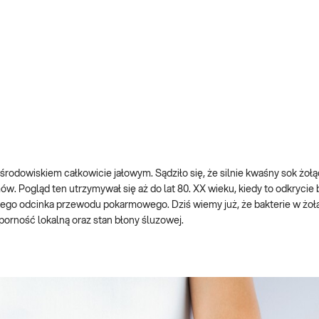
 środowiskiem całkowicie jałowym. Sądziło się, że silnie kwaśny sok żo
w. Pogląd ten utrzymywał się aż do lat 80. XX wieku, kiedy to odkrycie b
nego odcinka przewodu pokarmowego. Dziś wiemy już, że bakterie w żołą
porność lokalną oraz stan błony śluzowej.