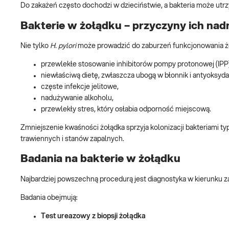
Do zakażeń często dochodzi w dzieciństwie, a bakteria może utrzy
Bakterie w żołądku – przyczyny ich na
Nie tylko
H. pylori
może prowadzić do zaburzeń funkcjonowania żo
przewlekłe stosowanie inhibitorów pompy protonowej (IPP)
niewłaściwą dietę, zwłaszcza ubogą w błonnik i antyoksyda
częste infekcje jelitowe,
nadużywanie alkoholu,
przewlekły stres, który osłabia odporność miejscową.
Zmniejszenie kwaśności żołądka sprzyja kolonizacji bakteriami ty
trawiennych i stanów zapalnych.
Badania na bakterie w żołądku
Najbardziej powszechną procedurą jest diagnostyka w kierunku z
Badania obejmują:
Test ureazowy z biopsji żołądka