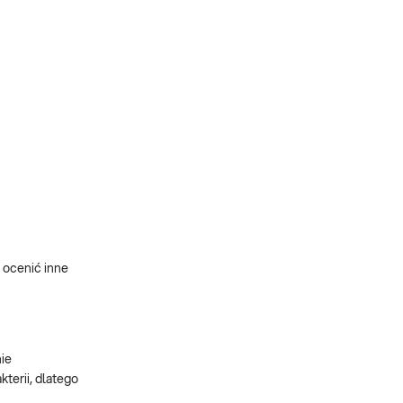
 ocenić inne
nie
terii, dlatego