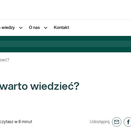
a wiedzy
O nas
Kontakt
zieć?
 warto wiedzieć?
czytasz w
8
minut
Udostępnij