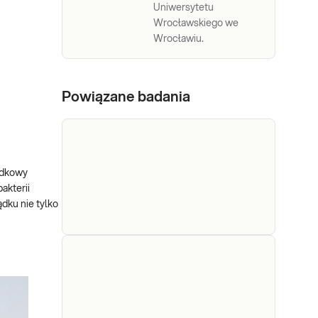
Uniwersytetu
Wrocławskiego we
Wrocławiu.
Powiązane badania
łądkowy
akterii
dku nie tylko
Helicobacter
Helicobacter pylori - test
pylori - test
oddechowy. Test
oddechowy Helicobacter
oddechowy
pylori INFAI wykrywający