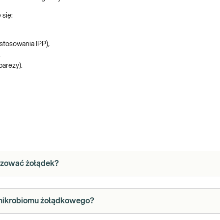
 się:
stosowania IPP),
,
parezy).
nizować żołądek?
 mikrobiomu żołądkowego?