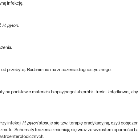
ną infekcję.
ść
H. pylori
.
czenia.
nej od przebytej. Badanie nie ma znaczenia diagnostycznego.
 na podstawie materiału biopsyjnego lub próbki treści żołądkowej, aby
rzy infekcji
H. pylori
stosuje się tzw. terapię eradykacyjną, czyli połącze
zmutu. Schematy leczenia zmieniają się wraz ze wzrostem oporności bak
astroenterologicznych.