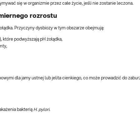
mywać się w organizmie przez całe życie, jeśli nie zostanie leczona.
dmiernego rozrostu
łądka. Przyczyny dysbiozy w tym obszarze obejmują:
, które podwyższają pH żołądka,
nty,
powymi dla jamy ustnej lub jelita cienkiego, co może prowadzić do zabu
akażenia bakterią
H. pylori
.