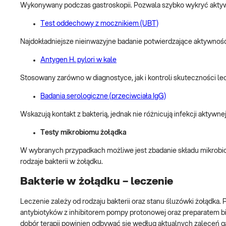
Wykonywany podczas gastroskopii. Pozwala szybko wykryć aktyw
Test oddechowy z mocznikiem (UBT)
Najdokładniejsze nieinwazyjne badanie potwierdzające aktywno
Antygen H. pylori w kale
Stosowany zarówno w diagnostyce, jak i kontroli skuteczności le
Badania serologiczne (przeciwciała IgG)
Wskazują kontakt z bakterią, jednak nie różnicują infekcji aktyw
Testy mikrobiomu żołądka
W wybranych przypadkach możliwe jest zbadanie składu mikrobioty
rodzaje bakterii w żołądku.
Bakterie w żołądku – leczenie
Leczenie zależy od rodzaju bakterii oraz stanu śluzówki żołądka. P
antybiotyków z inhibitorem pompy protonowej oraz preparatem bi
dobór terapii powinien odbywać się według aktualnych zaleceń g