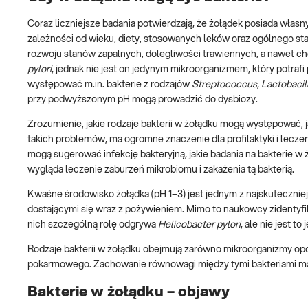
Coraz liczniejsze badania potwierdzają, że żołądek posiada własny
zależności od wieku, diety, stosowanych leków oraz ogólnego st
rozwoju stanów zapalnych, dolegliwości trawiennych, a nawet c
pylori
, jednak nie jest on jedynym mikroorganizmem, który potra
występować m.in. bakterie z rodzajów
Streptococcus
,
Lactobacil
przy podwyższonym pH mogą prowadzić do dysbiozy.
Zrozumienie, jakie rodzaje bakterii w żołądku mogą występować, j
takich problemów, ma ogromne znaczenie dla profilaktyki i lecz
mogą sugerować infekcję bakteryjną, jakie badania na bakterie w
wygląda leczenie zaburzeń mikrobiomu i zakażenia tą bakterią.
Kwaśne środowisko żołądka (pH 1–3) jest jednym z najskuteczn
dostającymi się wraz z pożywieniem. Mimo to naukowcy zidentyfi
nich szczególną rolę odgrywa
Helicobacter pylori
, ale nie jest 
Rodzaje bakterii w żołądku obejmują zarówno mikroorganizmy op
pokarmowego. Zachowanie równowagi między tymi bakteriami ma z
Bakterie w żołądku – objawy