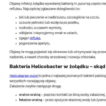
Objawy infekcji żołądka wywołanej bakterią
H. pylori
są często ni
refluksu. Najczęściej zgłaszane dolegliwości to:
ból lub pieczenie w nadbrzuszu, szczególnie na czczo,
uczucie pełności lub wzdęcia po posiłku,
nudności, a czasem wymioty,
odbijanie i nieprzyjemny smak w ustach,
zgaga i
refluks
,
pogorszenie apetytu.
Objawy te mogą pojawiać się okresowo lub utrzymywać się przew
nadżerek, a nawet choroby wrzodowej i rozwoju chłoniaka.
Bakteria Helicobacter w żołądku – skąd 
Helicobacter pylori
to jedna z najlepiej poznanych bakterii patolo
wszystkich rozwijają się objawy.
Zakażenie zwykle następuje drogą:
oralno-oralną
– poprzez kontakt ze śliną osoby zakażonej,
fekalno-oralną
– przez spożycie skażonej wody lub żywno