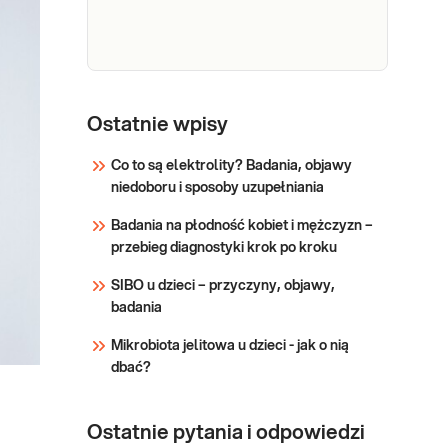
obecność żywej bakterii H.
Sprawdź
pylori, przydatny w
diagnostyce zakażenia i
kontroli skuteczności
leczenia.
Helicobacter
Helicobacter pylori w kale
pylori w kale
Ostatnie wpisy
(antygen met. CLIA).
(antygen
Nieinwazyjny,
Co to są elektrolity? Badania, objawy
met. CLIA)
zautomatyzowany test
niedoboru i sposoby uzupełniania
chemiluminescencyjny.
Sprawdź
Badanie zalecane przez
Badania na płodność kobiet i mężczyzn –
Polskie Towarzystwo
przebieg diagnostyki krok po kroku
Gastroenterologii do
SIBO u dzieci – przyczyny, objawy,
diagnostyki zakażenia H.
badania
pylori i kontroli
skuteczności leczenia.
Mikrobiota jelitowa u dzieci - jak o nią
dbać?
Ostatnie pytania i odpowiedzi