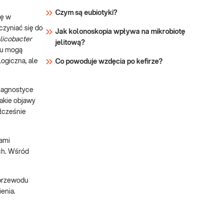
Czym są eubiotyki?
ię w
czyniać się do
Jak kolonoskopia wpływa na mikrobiotę
licobacter
jelitową?
ku mogą
logiczna, ale
Co powoduje wzdęcia po kefirze?
diagnostyce
akie objawy
łcześnie
ami
ch. Wśród
 przewodu
enia.