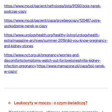
https://www.mp.pl/pacjent/nefrologia/lista/91393,bole-nerek-
podczas-ciazy
https://www.mp.pl/pacjent/ciaza/przebiegciazy/120487,ostre-
uszkodzenie-nerek-w-ciazy
https://www.urologyhealth.org/healthy-living/urologyhealth-
extra/magazine-archives/summer-2019/did-you-know-pregnancy-
and-kidney-stones
https://www.nct.org.uk/pregnancy/worries-and-
discomforts/symptoms-watch-out-for/pyelonephritis-kidney-
infection-pregnancy
https://www.mamazone.pl/ciaza/bol-nerek-
w-ciazy/
Leukocyty w moczu - o czym świadczą?