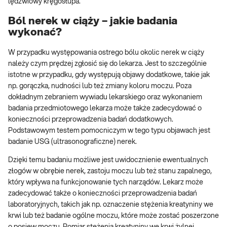
lędźwiowy kręgosłupa.
Ból nerek w ciąży – jakie badania
wykonać?
W przypadku występowania ostrego bólu okolic nerek w ciąży
należy czym prędzej zgłosić się do lekarza. Jest to szczególnie
istotne w przypadku, gdy występują objawy dodatkowe, takie jak
np. gorączka, nudności lub też zmiany koloru moczu. Poza
dokładnym zebraniem wywiadu lekarskiego oraz wykonaniem
badania przedmiotowego lekarza może także zadecydować o
konieczności przeprowadzenia badań dodatkowych.
Podstawowym testem pomocniczym w tego typu objawach jest
badanie USG (ultrasonograficzne) nerek.
Dzięki temu badaniu możliwe jest uwidocznienie ewentualnych
złogów w obrębie nerek, zastoju moczu lub też stanu zapalnego,
który wpływa na funkcjonowanie tych narządów. Lekarz może
zadecydować także o konieczności przeprowadzenia badań
laboratoryjnych, takich jak np. oznaczenie stężenia kreatyniny we
krwi lub też badanie ogólne moczu, które może zostać poszerzone
o posiew moczu. Pomiar stężenia kreatyniny we krwi żylnej