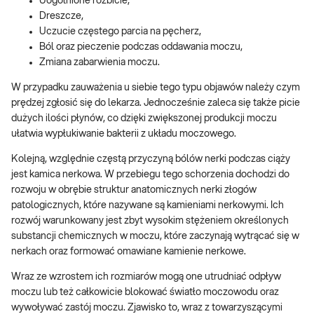
Uogólnione rozbicie,
Dreszcze,
Uczucie częstego parcia na pęcherz,
Ból oraz pieczenie podczas oddawania moczu,
Zmiana zabarwienia moczu.
W przypadku zauważenia u siebie tego typu objawów należy czym
prędzej zgłosić się do lekarza. Jednocześnie zaleca się także picie
dużych ilości płynów, co dzięki zwiększonej produkcji moczu
ułatwia wypłukiwanie bakterii z układu moczowego.
Kolejną, względnie częstą przyczyną bólów nerki podczas ciąży
jest kamica nerkowa. W przebiegu tego schorzenia dochodzi do
rozwoju w obrębie struktur anatomicznych nerki złogów
patologicznych, które nazywane są kamieniami nerkowymi. Ich
rozwój warunkowany jest zbyt wysokim stężeniem określonych
substancji chemicznych w moczu, które zaczynają wytrącać się w
nerkach oraz formować omawiane kamienie nerkowe.
Wraz ze wzrostem ich rozmiarów mogą one utrudniać odpływ
moczu lub też całkowicie blokować światło moczowodu oraz
wywoływać zastój moczu. Zjawisko to, wraz z towarzyszącymi