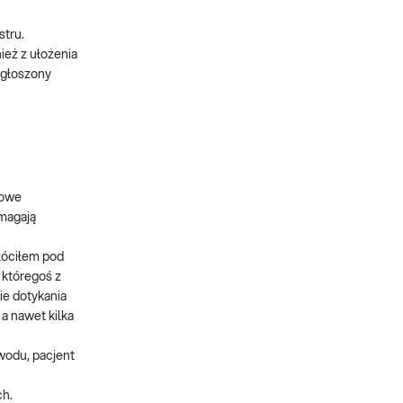
stru.
ież z ułożenia
zgłoszony
kowe
ymagają
kłóciłem pod
 któregoś z
ie dotykania
 a nawet kilka
wodu, pacjent
ch.