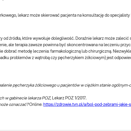
rkowego, lekarz może skierować pacjenta na konsultację do specjalisty 
ży od źródła, które wywołuje dolegliwość. Doraźnie lekarz może zalecić
nie, ale terapia zawsze powinna być skoncentrowana na leczeniu przy
e dobrać metodę leczenia: farmakologiczną lub chirurgiczną. Niezwykl
adku problemów z wątrobą czy pęcherzykiem żółciowym) jest odpowiedn
palenie pęcherzyka żółciowego u pacjentów w ciężkim stanie ogólnym-o
ch w gabinecie lekarza POZ
, Lekarz POZ 1/2017.
o może oznaczać?
Online:
https://zdrowie.tvn.pl/a/bol-pod-zebrami-jakie-