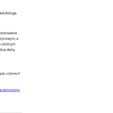
kardiologa.
 stosowanie
czynowym, a
e istotnym
ia dieta,
pis czterech
sa-przyczyny-