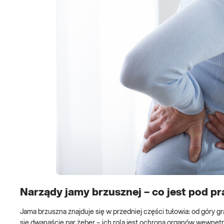
Narządy jamy brzusznej – co jest pod 
Jama brzuszna znajduje się w przedniej części tułowia: od góry gra
się dwanaście par żeber – ich rolą jest ochrona organów wewnętr