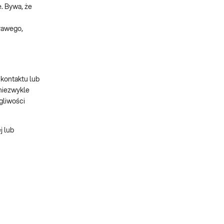
. Bywa, że
prawego,
 kontaktu lub
 niezwykle
gliwości
j lub