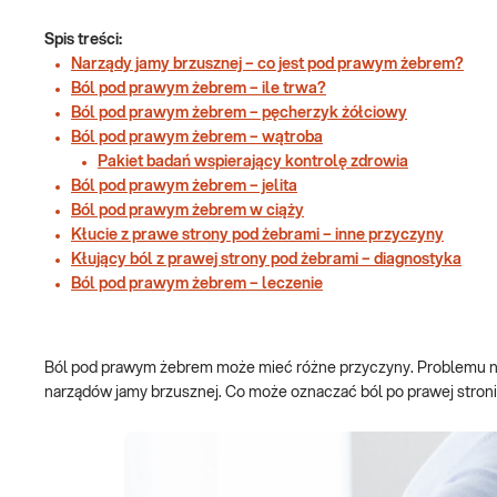
Spis treści:
Narządy jamy brzusznej – co jest pod prawym żebrem?
Ból pod prawym żebrem – ile trwa?
Ból pod prawym żebrem – pęcherzyk żółciowy
Ból pod prawym żebrem – wątroba
Pakiet badań wspierający kontrolę zdrowia
Ból pod prawym żebrem – jelita
Ból pod prawym żebrem w ciąży
Kłucie z prawe strony pod żebrami – inne przyczyny
Kłujący ból z prawej strony pod żebrami – diagnostyka
Ból pod prawym żebrem – leczenie
Ból pod prawym żebrem może mieć różne przyczyny. Problemu nie
narządów jamy brzusznej. Co może oznaczać ból po prawej stron