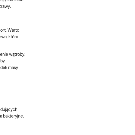
łują kamienie
trawy.
ort. Warto
owa, która
enie wątroby,
oby
padek masy
wodujących
ia bakteryjne,