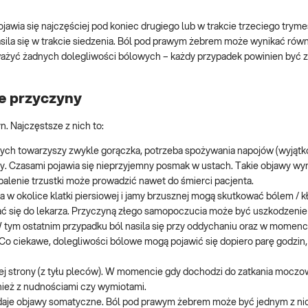
awia się najczęściej pod koniec drugiego lub w trakcie trzeciego tryme
asila się w trakcie siedzenia. Ból pod prawym żebrem może wynikać równ
ważyć żadnych dolegliwości bólowych – każdy przypadek powinien być 
ne przyczyny
 Najczęstsze z nich to:
owych towarzyszy zwykle gorączka, potrzeba spożywania napojów (wyjąt
zy. Czasami pojawia się nieprzyjemny posmak w ustach. Takie objawy w
lenie trzustki może prowadzić nawet do śmierci pacjenta.
a w okolice klatki piersiowej i jamy brzusznej mogą skutkować bólem / 
 udać się do lekarza. Przyczyną złego samopoczucia może być uszkodzenie
 tym ostatnim przypadku ból nasila się przy oddychaniu oraz w momenc
. Co ciekawe, dolegliwości bólowe mogą pojawić się dopiero parę godzin,
 strony (z tyłu pleców). W momencie gdy dochodzi do zatkania moczo
nież z nudnościami czy wymiotami.
daje objawy somatyczne. Ból pod prawym żebrem może być jednym z ni