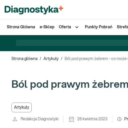
Strona Główna
e-Sklep
Oferta
Punkty Pobrań
Stref
Strona główna
/
Artykuły
/
Ból pod prawym żebrem - co może
Ból pod prawym żebrem
Artykuły
Redakcja Diagnostyki
26 kwietnia 2023
P