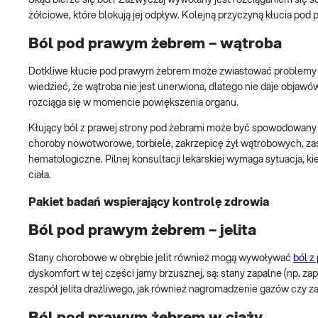
Skąd bierze się ból? Zazwyczaj wywołany jest rozciąganiem się 
żółciowe, które blokują jej odpływ. Kolejną przyczyną kłucia pod
Ból pod prawym żebrem – wątroba
Dotkliwe kłucie pod prawym żebrem może zwiastować problemy z
wiedzieć, że wątroba nie jest unerwiona, dlatego nie daje objaw
rozciąga się w momencie powiększenia organu.
Kłujący ból z prawej strony pod żebrami może być spowodowany p
choroby nowotworowe, torbiele, zakrzepicę żył wątrobowych, zas
hematologiczne. Pilnej konsultacji lekarskiej wymaga sytuacja, k
ciała.
Pakiet badań wspierający kontrolę zdrowia
Ból pod prawym żebrem – jelita
Stany chorobowe w obrębie jelit również mogą wywoływać
ból z
dyskomfort w tej części jamy brzusznej, są: stany zapalne (np. zapa
zespół jelita drażliwego, jak również nagromadzenie gazów czy za
Ból pod prawym żebrem w ciąży