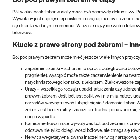
Ból w okolicach żeber w ciąży może być naprawdę dokuczliwy. Poj
Wywołany jest najczęściej uciskiem rosnącej macicy na żebra i n
się dziecka w danym momencie. W czasie ciąży nie wolno lekce
lekarzowi.
Kłucie z prawe strony pod żebrami – in
Ból pod prawym żebrem może mieć jeszcze wiele innych przyczyn.
Zapalenie trzustki – schorzeniu oprócz dolegliwości ból
pragnienie), wystąpić może także zaczerwienienie na twar
natychmiastowego kontaktu z lekarzem. Zlekceważone zapa
Urazy – wszelkiego rodzaju upadki, stłuczenia czy uderzeni
prawym żebrem. Jeśli ból jest dotkliwy i nie mija, należy
narządów wewnętrznych lub pęknięcie / złamanie żeber. W
żeber. Jest bardzo silny i znacznie utrudnia poruszanie się
dni po wypadku.
Kamica nerkowa może wywoływać ból pod żebrami z prawej
odczuwa nie tylko dolegliwości bólowe, ale zmaga się rów
Nerwica wegetatywna, zwana inaczej nerwicą narządową, 