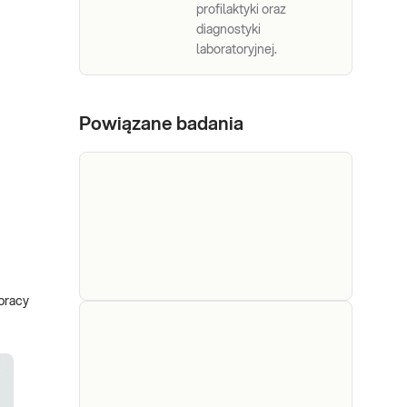
profilaktyki oraz
diagnostyki
laboratoryjnej.
Powiązane badania
pracy
Elastaza
Elastaza trzustkowa w kale.
trzustkowa
Najczulsze badanie
diagnostyczne w kierunku
w kale
zewnątrzwydzielniczej