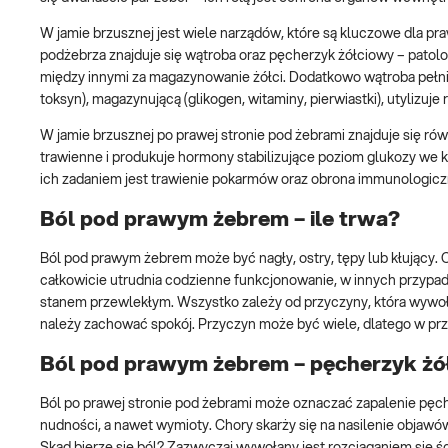
W jamie brzusznej jest wiele narządów, które są kluczowe dla p
podżebrza znajduje się wątroba oraz pęcherzyk żółciowy – patol
między innymi za magazynowanie żółci. Dodatkowo wątroba pełni 
toksyn), magazynującą (glikogen, witaminy, pierwiastki), utylizuj
W jamie brzusznej po prawej stronie pod żebrami znajduje się równ
trawienne i produkuje hormony stabilizujące poziom glukozy we krw
ich zadaniem jest trawienie pokarmów oraz obrona immunologicz
Ból pod prawym żebrem – ile trwa?
Ból pod prawym żebrem może być nagły, ostry, tępy lub kłujący. 
całkowicie utrudnia codzienne funkcjonowanie, w innych przypadk
stanem przewlekłym. Wszystko zależy od przyczyny, która wywoł
należy zachować spokój. Przyczyn może być wiele, dlatego w pr
Ból pod prawym żebrem – pęcherzyk żó
Ból po prawej stronie pod żebrami może oznaczać zapalenie pęc
nudności, a nawet wymioty. Chory skarży się na nasilenie objaw