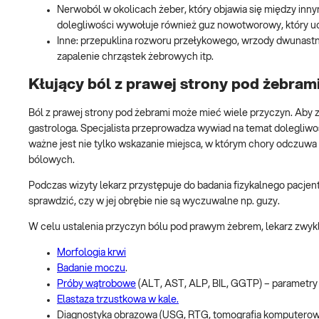
Nerwoból w okolicach żeber, który objawia się między inn
dolegliwości wywołuje również guz nowotworowy, który uc
Inne: przepuklina rozworu przełykowego, wrzody dwunastnic
zapalenie chrząstek żebrowych itp.
Kłujący ból z prawej strony pod żebram
Ból z prawej strony pod żebrami może mieć wiele przyczyn. Aby z
gastrologa. Specjalista przeprowadza wywiad na temat dolegliwośc
ważne jest nie tylko wskazanie miejsca, w którym chory odczuwa 
bólowych.
Podczas wizyty lekarz przystępuje do badania fizykalnego pacjen
sprawdzić, czy w jej obrębie nie są wyczuwalne np. guzy.
W celu ustalenia przyczyn bólu pod prawym żebrem, lekarz zwykle
Morfologia krwi
Badanie moczu
.
Próby wątrobowe
(ALT, AST, ALP, BIL, GGTP) – parametry
Elastaza trzustkowa w kale.
Diagnostyka obrazowa (USG, RTG, tomografia komputerow