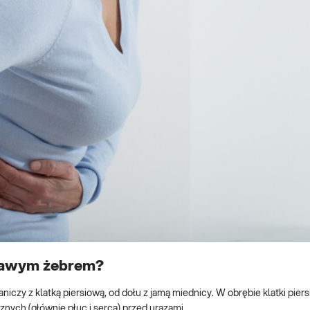
prawym żebrem?
niczy z klatką piersiową, od dołu z jamą miednicy. W obrębie klatki pier
znych (głównie płuc i serca) przed urazami.