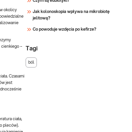
Czym są eubiotyki?
w okolicy
Jak kolonoskopia wpływa na mikrobiotę
dpowiedzialne
jelitową?
alizowanie
Co powoduje wzdęcia po kefirze?
enzymy
i cienkiego –
Tagi
ból
iała. Czasami
ów jest
ednocześnie
atura ciała,
o pleców).