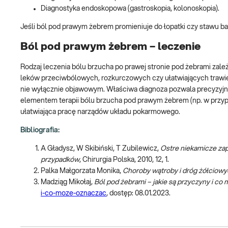
Diagnostyka endoskopowa (gastroskopia, kolonoskopia).
Jeśli ból pod prawym żebrem promieniuje do łopatki czy stawu ba
Ból pod prawym żebrem – leczenie
Rodzaj leczenia bólu brzucha po prawej stronie pod żebrami zale
leków przeciwbólowych, rozkurczowych czy ułatwiających trawie
nie wyłącznie objawowym. Właściwa diagnoza pozwala precyzyjni
elementem terapii bólu brzucha pod prawym żebrem (np. w przyp
ułatwiająca pracę narządów układu pokarmowego.
Bibliografia:
A Gładysz, W Skibiński, T Zubilewicz,
Ostre niekamicze za
przypadków
, Chirurgia Polska, 2010, 12, 1.
Palka Małgorzata Monika,
Choroby wątroby i dróg żółciowy
Madziąg Mikołaj,
Ból pod żebrami – jakie są przyczyny i c
i-co-moze-oznaczac
, dostęp: 08.01.2023.