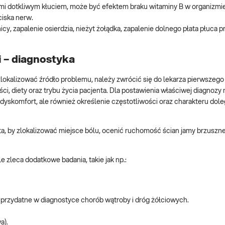
ymi dotkliwym kłuciem, może być efektem braku witaminy B w organizmie
iska nerw.
y, zapalenie osierdzia, nieżyt żołądka, zapalenie dolnego płata płuca 
i – diagnostyka
lokalizować źródło problemu, należy zwrócić się do lekarza pierwszego
i, diety oraz trybu życia pacjenta. Dla postawienia właściwej diagnozy
dyskomfort, ale również określenie częstotliwości oraz charakteru dole
ta, by zlokalizować miejsce bólu, ocenić ruchomość ścian jamy brzuszne
 zleca dodatkowe badania, takie jak np.:
 przydatne w diagnostyce chorób wątroby i dróg żółciowych.
a).