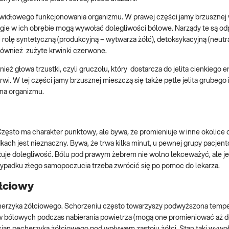
rawidłowego funkcjonowania organizmu. W prawej części jamy brzusznej 
ogie w ich obrębie mogą wywołać dolegliwości bólowe. Narządy te są o
rolę syntetyczną (produkcyjną – wytwarza żółć), detoksykacyjną (neutr
e również zużyte krwinki czerwone.
ież głowa trzustki, czyli gruczołu, który dostarcza do jelita cienkiego 
i. W tej części jamy brzusznej mieszczą się także pętle jelita grubego 
na organizmu.
Często ma charakter punktowy, ale bywa, że promieniuje w inne okolice c
ach jest nieznaczny. Bywa, że trwa kilka minut, u pewnej grupy pacjent
uje dolegliwość. Bólu pod prawym żebrem nie wolno lekceważyć, ale j
zypadku złego samopoczucia trzeba zwrócić się po pomoc do lekarza.
łciowy
herzyka żółciowego. Schorzeniu często towarzyszy podwyższona temper
ów bólowych podczas nabierania powietrza (mogą one promieniować aż d