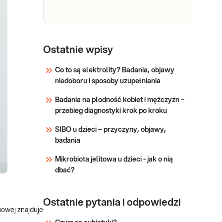
niewydolności trzustki.
Sprawdź
Mocz -
Mocz - badanie ogólne. Badanie
badanie
Ostatnie wpisy
wykonywane w celach
przesiewowych,
ogólne
Co to są elektrolity? Badania, objawy
diagnostycznych i kontrolnych.
niedoboru i sposoby uzupełniania
Stosowane w diagnostyce
Sprawdź
chorób nerek i układu
Badania na płodność kobiet i mężczyzn –
moczowego oraz
przebieg diagnostyki krok po kroku
nieprawidłowości przemian
metabolicznych organizmu,
SIBO u dzieci – przyczyny, objawy,
zwłaszcza związanych z
badania
chorobami wątroby
Mikrobiota jelitowa u dzieci - jak o nią
dbać?
Ostatnie pytania i odpowiedzi
siowej znajduje