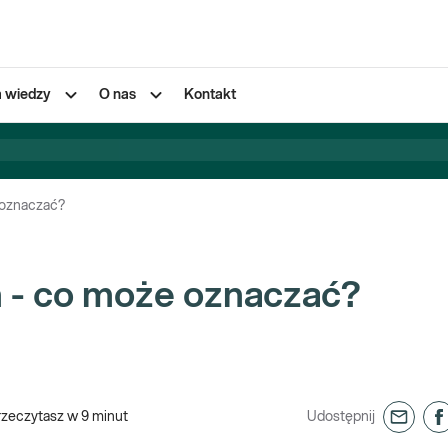
a wiedzy
O nas
Kontakt
 oznaczać?
 - co może oznaczać?
rzeczytasz w
9
minut
Udostępnij