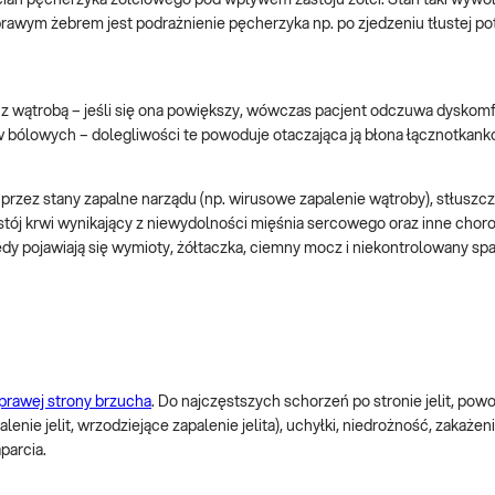
ścian pęcherzyka żółciowego pod wpływem zastoju żółci. Stan taki wywo
 prawym żebrem jest podrażnienie pęcherzyka np. po zjedzeniu tłustej po
 wątrobą – jeśli się ona powiększy, wówczas pacjent odczuwa dyskomf
ów bólowych – dolegliwości te powoduje otaczająca ją błona łącznotkank
rzez stany zapalne narządu (np. wirusowe zapalenie wątroby), stłuszcz
tój krwi wynikający z niewydolności mięśnia sercowego oraz inne chor
iedy pojawiają się wymioty, żółtaczka, ciemny mocz i niekontrolowany s
 prawej strony brzucha
. Do najczęstszych schorzeń po stronie jelit, po
lenie jelit, wrzodziejące zapalenie jelita), uchyłki, niedrożność, zakażen
parcia.