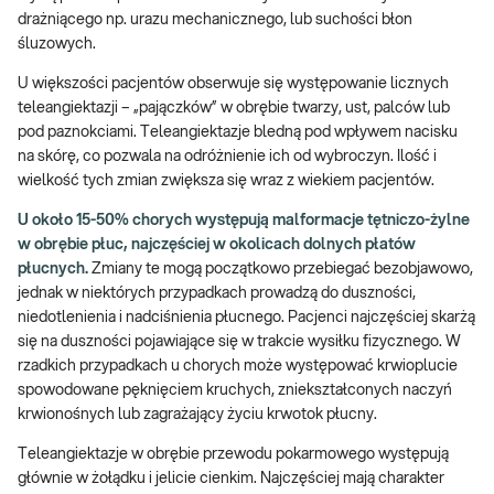
drażniącego np. urazu mechanicznego, lub suchości błon
śluzowych.
U większości pacjentów obserwuje się występowanie licznych
teleangiektazji – „pajączków” w obrębie twarzy, ust, palców lub
pod paznokciami. Teleangiektazje bledną pod wpływem nacisku
na skórę, co pozwala na odróżnienie ich od wybroczyn. Ilość i
wielkość tych zmian zwiększa się wraz z wiekiem pacjentów.
U około 15-50% chorych występują malformacje tętniczo-żylne
w obrębie płuc, najczęściej w okolicach dolnych płatów
płucnych.
Zmiany te mogą początkowo przebiegać bezobjawowo,
jednak w niektórych przypadkach prowadzą do duszności,
niedotlenienia i nadciśnienia płucnego. Pacjenci najczęściej skarżą
się na duszności pojawiające się w trakcie wysiłku fizycznego. W
rzadkich przypadkach u chorych może występować krwioplucie
spowodowane pęknięciem kruchych, zniekształconych naczyń
krwionośnych lub zagrażający życiu krwotok płucny.
Teleangiektazje w obrębie przewodu pokarmowego występują
głównie w żołądku i jelicie cienkim. Najczęściej mają charakter