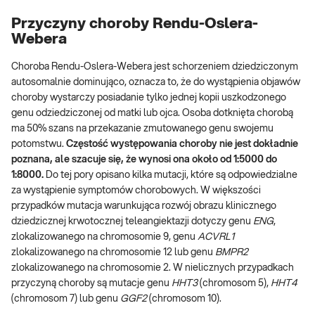
Przyczyny choroby Rendu-Oslera-
Webera
Choroba Rendu-Oslera-Webera jest schorzeniem dziedziczonym
autosomalnie dominująco, oznacza to, że do wystąpienia objawów
choroby wystarczy posiadanie tylko jednej kopii uszkodzonego
genu odziedziczonej od matki lub ojca. Osoba dotknięta chorobą
ma 50% szans na przekazanie zmutowanego genu swojemu
potomstwu.
Częstość występowania choroby nie jest dokładnie
poznana, ale szacuje się, że wynosi ona około od 1:5000 do
1:8000.
Do tej pory opisano kilka mutacji, które są odpowiedzialne
za wystąpienie symptomów chorobowych. W większości
przypadków mutacja warunkująca rozwój obrazu klinicznego
dziedzicznej krwotocznej teleangiektazji dotyczy genu
ENG
,
zlokalizowanego na chromosomie 9, genu
ACVRL1
zlokalizowanego na chromosomie 12 lub genu
BMPR2
zlokalizowanego na chromosomie 2. W nielicznych przypadkach
przyczyną choroby są mutacje genu
HHT3
(chromosom 5),
HHT4
(chromosom 7) lub genu
GGF2
(chromosom 10).