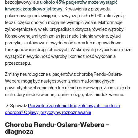
bezobjawowy, ale
u około 45% pacjentów może wystąpić
krwotok żołądkowo-jelitowy
. Krwawienia z przewodu
pokarmowego pojawiają się zazwyczaj około 50-60. roku życia,
lecz u części chorych mogą nie wystąpić wcale. Malformacje
żylno-tętnicze w wielu przypadkach dotyczą również wątroby.
Konsekwencjami tych zmian jest nadciśnienie wrotne, żylaki
przełyku, zastoinowa niewydolność serca lub nieprawidłowe
funkcjonowanie dróg żółciowych. W skrajnych przypadkach może
wystąpić niewydolność wątroby i konieczność wykonania
przeszczepu.
Zmiany neurologiczne u pacjentów z chorobą Rendu-Oslera-
Webera mogą być następstwem zmian malformacyjnych
powstałych w obrębie płuc lub układu nerwowego. Zalicza się do
nich udary niedokrwienne, ropnie mózgu, ataki niedokrwienne.
📌 Sprawdź
Pierwotne zapalenie dróg żółciowych – co to za
choroba? Objawy, przyczyny, rozpoznawanie
Choroba Rendu-Oslera-Webera –
diagnoza