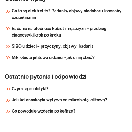
dziedziczne nadciśnienie tętnicze płucne (ENG,
Co to są elektrolity? Badania, objawy niedoboru i sposoby
ACVRL1, BMPR2 - duplikacje/delecje), met. MLPA
uzupełniania
Sprawdź
Badania na płodność kobiet i mężczyzn – przebieg
diagnostyki krok po kroku
SIBO u dzieci – przyczyny, objawy, badania
Mikrobiota jelitowa u dzieci - jak o nią dbać?
Ostatnie pytania i odpowiedzi
Czym są eubiotyki?
Jak kolonoskopia wpływa na mikrobiotę jelitową?
Co powoduje wzdęcia po kefirze?