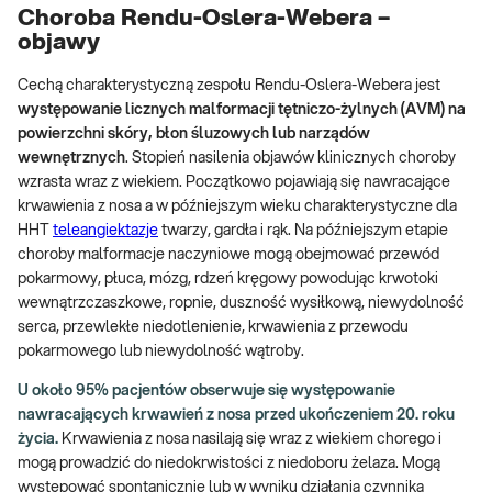
Choroba Rendu-Oslera-Webera –
objawy
Cechą charakterystyczną zespołu Rendu-Oslera-Webera jest
występowanie licznych malformacji tętniczo-żylnych (AVM) na
powierzchni skóry, błon śluzowych lub narządów
wewnętrznych
. Stopień nasilenia objawów klinicznych choroby
wzrasta wraz z wiekiem. Początkowo pojawiają się nawracające
krwawienia z nosa a w późniejszym wieku charakterystyczne dla
HHT
teleangiektazje
twarzy, gardła i rąk. Na późniejszym etapie
choroby malformacje naczyniowe mogą obejmować przewód
pokarmowy, płuca, mózg, rdzeń kręgowy powodując krwotoki
wewnątrzczaszkowe, ropnie, duszność wysiłkową, niewydolność
serca, przewlekłe niedotlenienie, krwawienia z przewodu
pokarmowego lub niewydolność wątroby.
U około 95% pacjentów obserwuje się występowanie
nawracających krwawień z nosa przed ukończeniem 20. roku
życia.
Krwawienia z nosa nasilają się wraz z wiekiem chorego i
mogą prowadzić do niedokrwistości z niedoboru żelaza. Mogą
występować spontanicznie lub w wyniku działania czynnika