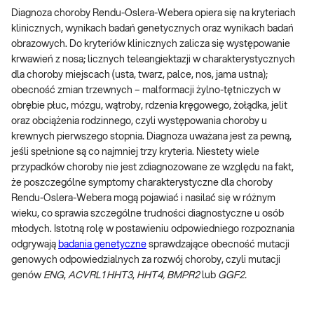
Diagnoza choroby Rendu-Oslera-Webera opiera się na kryteriach
klinicznych, wynikach badań genetycznych oraz wynikach badań
obrazowych. Do kryteriów klinicznych zalicza się występowanie
krwawień z nosa; licznych teleangiektazji w charakterystycznych
dla choroby miejscach (usta, twarz, palce, nos, jama ustna);
obecność zmian trzewnych – malformacji żylno-tętniczych w
obrębie płuc, mózgu, wątroby, rdzenia kręgowego, żołądka, jelit
oraz obciążenia rodzinnego, czyli występowania choroby u
krewnych pierwszego stopnia. Diagnoza uważana jest za pewną,
jeśli spełnione są co najmniej trzy kryteria. Niestety wiele
przypadków choroby nie jest zdiagnozowane ze względu na fakt,
że poszczególne symptomy charakterystyczne dla choroby
Rendu-Oslera-Webera mogą pojawiać i nasilać się w różnym
wieku, co sprawia szczególne trudności diagnostyczne u osób
młodych. Istotną rolę w postawieniu odpowiedniego rozpoznania
odgrywają
badania genetyczne
sprawdzające obecność mutacji
genowych odpowiedzialnych za rozwój choroby, czyli mutacji
genów
ENG
,
ACVRL1 HHT3
,
HHT4, BMPR2
lub
GGF2.