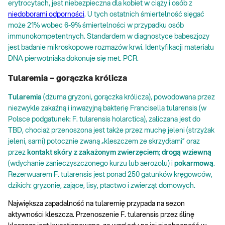
erytrocytach, jest niebezpieczna dla kobiet w ciąży i osób z
niedoborami odporności
. U tych ostatnich śmiertelność sięgać
może 21% wobec 6-9% śmiertelności w przypadku osób
immunokompetentnych. Standardem w diagnostyce babeszjozy
jest badanie mikroskopowe rozmazów krwi. Identyfikacji materiału
DNA pierwotniaka dokonuje się met. PCR.
Tularemia – gorączka królicza
Tularemia
(dżuma gryzoni, gorączka królicza), powodowana przez
niezwykle zakaźną i inwazyjną bakterię Francisella tularensis (w
Polsce podgatunek: F. tularensis holarctica), zaliczana jest do
TBD, chociaż przenoszona jest także przez muchę jeleni (strzyżak
jeleni, sarni) potocznie zwaną „kleszczem ze skrzydłami” oraz
przez
kontakt skóry z zakażonym zwierzęciem
;
drogą wziewną
(wdychanie zanieczyszczonego kurzu lub aerozolu) i
pokarmową
.
Rezerwuarem F. tularensis jest ponad 250 gatunków kręgowców,
dzikich: gryzonie, zające, lisy, ptactwo i zwierząt domowych.
Największa zapadalność na tularemię przypada na sezon
aktywności kleszcza. Przenoszenie F. tularensis przez ślinę