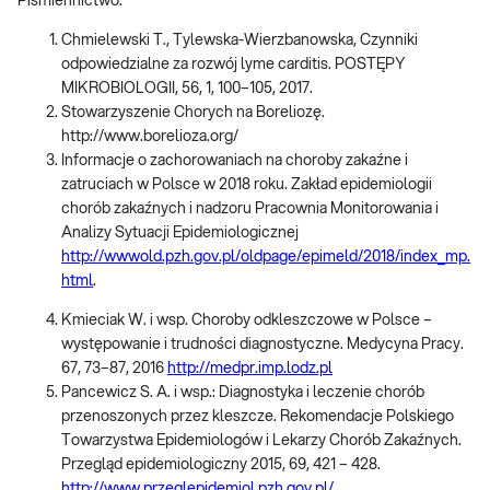
Piśmiennictwo:
Chmielewski T., Tylewska-Wierzbanowska, Czynniki
odpowiedzialne za rozwój lyme carditis. POSTĘPY
MIKROBIOLOGII, 56, 1, 100–105, 2017.
Stowarzyszenie Chorych na Boreliozę.
http://www.borelioza.org/
Informacje o zachorowaniach na choroby zakaźne i
zatruciach w Polsce w 2018 roku. Zakład epidemiologii
chorób zakaźnych i nadzoru Pracownia Monitorowania i
Analizy Sytuacji Epidemiologicznej
http://wwwold.pzh.gov.pl/oldpage/epimeld/2018/index_mp.
html
.
Kmieciak W. i wsp. Choroby odkleszczowe w Polsce –
występowanie i trudności diagnostyczne. Medycyna Pracy.
67, 73–87, 2016
http://medpr.imp.lodz.pl
Pancewicz S. A. i wsp.: Diagnostyka i leczenie chorób
przenoszonych przez kleszcze. Rekomendacje Polskiego
Towarzystwa Epidemiologów i Lekarzy Chorób Zakaźnych.
Przegląd epidemiologiczny 2015, 69, 421 – 428.
http://www.przeglepidemiol.pzh.gov.pl/