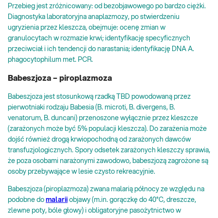
Przebieg jest zróżnicowany: od bezobjawowego po bardzo ciężki.
Diagnostyka laboratoryjna anaplazmozy, po stwierdzeniu
ugryzienia przez kleszcza, obejmuje: ocenę zmian w
granulocytach w rozmazie krwi; identyfikację specyficznych
przeciwciał i ich tendencji do narastania; identyfikację DNA A.
phagocytophilum met. PCR.
Babeszjoza – piroplazmoza
Babeszjoza jest stosunkową rzadką TBD powodowaną przez
pierwotniaki rodzaju Babesia (B. microti, B. divergens, B.
venatorum, B. duncani) przenoszone wyłącznie przez kleszcze
(zarażonych może być 5% populacji kleszcza). Do zarażenia może
dojść również drogą krwiopochodną od zarażonych dawców
transfuzjologicznych. Spory odsetek zarażonych kleszczy sprawia,
że poza osobami narażonymi zawodowo, babeszjozą zagrożone są
osoby przebywające w lesie czysto rekreacyjnie.
Babeszjoza (piroplazmoza) zwana malarią północy ze względu na
podobne do
malarii
objawy (m.in. gorączkę do 40°C, dreszcze,
zlewne poty, bóle głowy) i obligatoryjne pasożytnictwo w