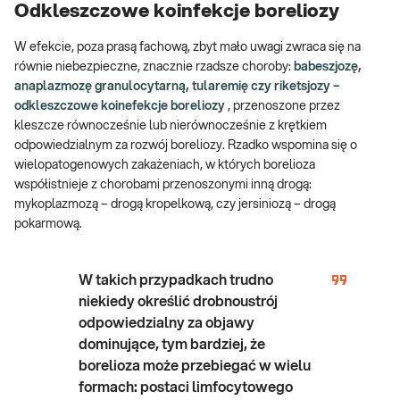
Odkleszczowe koinfekcje boreliozy
W efekcie, poza prasą fachową, zbyt mało uwagi zwraca się na
równie niebezpieczne, znacznie rzadsze choroby:
babeszjozę,
anaplazmozę
granulocytarną, tularemię czy riketsjozy
–
odkleszczowe koinefekcje boreliozy
, przenoszone przez
kleszcze równocześnie lub nierównocześnie z krętkiem
odpowiedzialnym za rozwój boreliozy. Rzadko wspomina się o
wielopatogenowych zakażeniach, w których borelioza
współistnieje z chorobami przenoszonymi inną drogą:
mykoplazmozą – drogą kropelkową, czy jersiniozą – drogą
pokarmową.
W takich przypadkach trudno
niekiedy określić drobnoustrój
odpowiedzialny za objawy
dominujące, tym bardziej, że
borelioza może przebiegać w wielu
formach: postaci limfocytowego