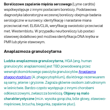
Boreliozowe zapalenie mięśnia sercowego
(Lyme carditis)
współwystępuje z innymi postaciami boreliozy. Podstawowa
diagnostyka laboratoryjna wczesnej boreliozy obejmuje badania
serologiczne w surowicy: identyfikację i narastanie miana
przeciwciał met. ELISA/CLIA, weryfikację swoistości przeciwciał
met. Westernblotu. W przypadku neurboreliozy lub postaci
stawowej dodatkowo jest możliwa identyfikacja DNA krętka w
PMR lub płynie stawowym.
Anaplazmoza granulocytarna
Ludzka anaplazmoza granulocytarna
, HGA (ang. human
granulocytic anaplasmosis) jest TBD powodowaną przez
wewnątrzkomórkowego pasożyta granulocytów
Anaplasma
phagocytophilum
(A. phagocytophilum), dla którego rezerwuarem
są sarny, jelenie i gryzonie. Zagraża głównie osobom zatrudnionym
w leśnictwie. Bardzo często występuje z innymi chorobami
odkleszczowymi, zwłaszcza boreliozą.
Objawy są mało
charakterystyczne
(mi.in. wysoka gorączka, bóle głowy, stawowo-
mięśniowe, brzucha, biegunka, zapalenie płuc).