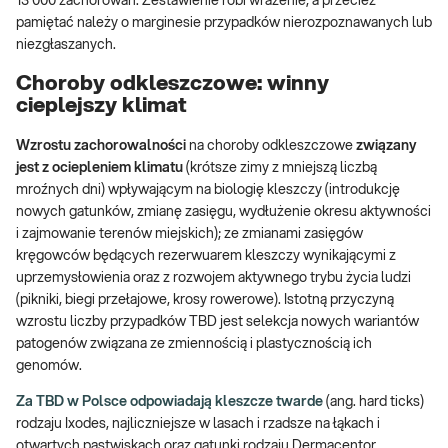
13 000 zachorowań. Zestawienie robi wrażenie, a przecież
pamiętać należy o marginesie przypadków nierozpoznawanych lub
niezgłaszanych.
Choroby odkleszczowe: winny
cieplejszy klimat
Wzrostu zachorowalności
na choroby odkleszczowe
związany
jest z ociepleniem klimatu
(krótsze zimy z mniejszą liczbą
mroźnych dni) wpływającym na biologię kleszczy (introdukcję
nowych gatunków, zmianę zasięgu, wydłużenie okresu aktywności
i zajmowanie terenów miejskich); ze zmianami zasięgów
kręgowców będących rezerwuarem kleszczy wynikającymi z
uprzemysłowienia oraz z rozwojem aktywnego trybu życia ludzi
(pikniki, biegi przełajowe, krosy rowerowe). Istotną przyczyną
wzrostu liczby przypadków TBD jest selekcja nowych wariantów
patogenów związana ze zmiennością i plastycznością ich
genomów.
Za TBD w Polsce odpowiadają kleszcze twarde
(ang. hard ticks)
rodzaju Ixodes, najliczniejsze w lasach i rzadsze na łąkach i
otwartych pastwiskach oraz gatunki rodzaju Dermacentor