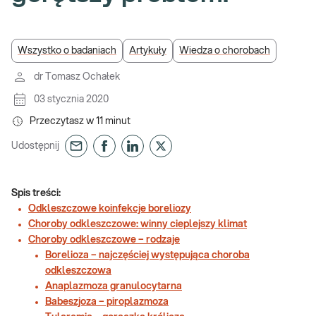
Wszystko o badaniach
Artykuły
Wiedza o chorobach
dr Tomasz Ochałek
03 stycznia 2020
Przeczytasz w
11
minut
Udostępnij
Spis treści:
Odkleszczowe koinfekcje boreliozy
Choroby odkleszczowe: winny cieplejszy klimat
Choroby odkleszczowe – rodzaje
Borelioza – najczęściej występująca choroba
odkleszczowa
Anaplazmoza granulocytarna
Babeszjoza – piroplazmoza