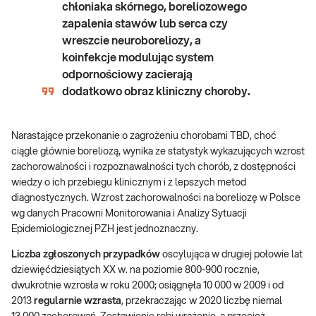
chłoniaka skórnego, boreliozowego
zapalenia stawów lub serca czy
wreszcie neuroboreliozy, a
koinfekcje modulując system
odpornościowy zacierają
dodatkowo obraz kliniczny choroby.
Narastające przekonanie o zagrożeniu chorobami TBD, choć
ciągle głównie boreliozą, wynika ze statystyk wykazujących wzrost
zachorowalności i rozpoznawalności tych chorób, z dostępności
wiedzy o ich przebiegu klinicznym i z lepszych metod
diagnostycznych. Wzrost zachorowalności na boreliozę w Polsce
wg danych Pracowni Monitorowania i Analizy Sytuacji
Epidemiologicznej PZH jest jednoznaczny.
Liczba zgłoszonych przypadków
oscylująca w drugiej połowie lat
dziewięćdziesiątych XX w. na poziomie 800-900 rocznie,
dwukrotnie wzrosła w roku 2000; osiągnęła 10 000 w 2009 i od
2013
regularnie wzrasta
, przekraczając w 2020 liczbę niemal