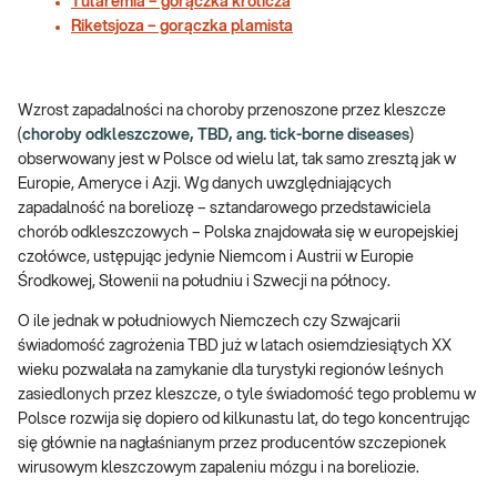
Tularemia – gorączka królicza
Riketsjoza – gorączka plamista
Wzrost zapadalności na choroby przenoszone przez kleszcze
(
choroby odkleszczowe, TBD, ang. tick-borne diseases
)
obserwowany jest w Polsce od wielu lat, tak samo zresztą jak w
Europie, Ameryce i Azji. Wg danych uwzględniających
zapadalność na boreliozę – sztandarowego przedstawiciela
chorób odkleszczowych – Polska znajdowała się w europejskiej
czołówce, ustępując jedynie Niemcom i Austrii w Europie
Środkowej, Słowenii na południu i Szwecji na północy.
O ile jednak w południowych Niemczech czy Szwajcarii
świadomość zagrożenia TBD już w latach osiemdziesiątych XX
wieku pozwalała na zamykanie dla turystyki regionów leśnych
zasiedlonych przez kleszcze, o tyle świadomość tego problemu w
Polsce rozwija się dopiero od kilkunastu lat, do tego koncentrując
się głównie na nagłaśnianym przez producentów szczepionek
wirusowym kleszczowym zapaleniu mózgu i na boreliozie.