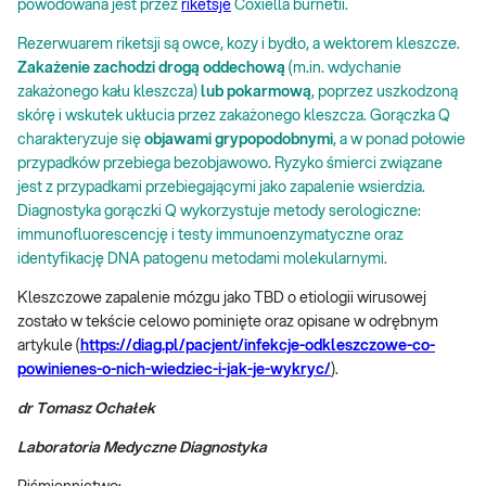
powodowana jest przez
riketsje
Coxiella burnetii.
Rezerwuarem riketsji są owce, kozy i bydło, a wektorem kleszcze.
Zakażenie zachodzi drogą oddechową
(m.in. wdychanie
zakażonego kału kleszcza)
lub pokarmową
, poprzez uszkodzoną
skórę i wskutek ukłucia przez zakażonego kleszcza. Gorączka Q
charakteryzuje się
objawami grypopodobnymi
, a w ponad połowie
przypadków przebiega bezobjawowo. Ryzyko śmierci związane
jest z przypadkami przebiegającymi jako zapalenie wsierdzia.
Diagnostyka gorączki Q wykorzystuje metody serologiczne:
immunofluorescencję i testy immunoenzymatyczne oraz
identyfikację DNA patogenu metodami molekularnymi.
Kleszczowe zapalenie mózgu jako TBD o etiologii wirusowej
zostało w tekście celowo pominięte oraz opisane w odrębnym
artykule (
https://diag.pl/pacjent/infekcje-odkleszczowe-co-
powinienes-o-nich-wiedziec-i-jak-je-wykryc/
).
dr Tomasz Ochałek
Laboratoria Medyczne Diagnostyka