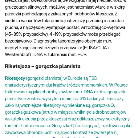
kleszcza jest kwestionowane, ze względu na jej nieobecność w
gruczołach ślinowych, możliwe jest natomiast wtarcie w skórę
pałeczki pochodzącej z zakażonych odchodów kleszcza. Z
siedmiu wariantów tularemii najostrzejszy przebieg ma postać
płucna, a najczęściej występuje postać wrzodziejąco-węzłowa
(45–85% przypadków). 4 -19% przypadków może przebiegać
bezobjawowo. Diagnostyka laboratoryjna obejmuje m.in.
identyfikację specyficznych przeciwciał (ELISA/CLIA i
Westernblot) i DNA F. tularensis met. PCR.
Riketsjoza – gorączka plamista
Riketsjozy
(gorączki plamiste) w Europie są TBD
charakterystycznymi dla krajów śródziemnomorskich. W Polsce
traktowane są jako choroby zawleczone. DNA riketsji gorączek
plamistych zostało wykryte u mniej niż 3% badanych kleszczy.
Jako najważniejsze riketsjozy wymieniane są: gorączka Q,
gorączka guzkowa (strup w miejscu wniknięcia drobnoustrojów
wskutek ukłucia przez kleszcza) oraz odkleszczowy nekrotyczny
rumień i limfadenopatia. Gorączka Q (kozia grypa), traktowana jako
zawodowa choroba ludzi mających kontakt ze zwierzętami,