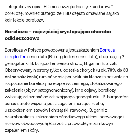
Telegraficzny opis TBD musi uwzględniać „sztandarową”
boreliozę, również dlatego, że TBD często omawiane są jako
koinfekcje boreliozy.
Borelioza – najczęściej występująca choroba
odkleszczowa
Borelioza w Polsce powodowana jest zakażeniem
Borrelia
burgdorferi
sensu lato (B. burgdorferi sensu lato), obejmującą 3
genogatunki: B. burgdorferi sensu stricto, B. garini i B. afzali.
Obserwowany niestety tylko u odsetka chorych (u
ok. 70% do 30
dni po zakażeniu
) rumień w miejscu wkłucia kleszcza pozwala na
rozpoznanie boreliozy na etapie wczesnego, zlokalizowanego
zakażenia (objaw patognomoniczny). Inne objawy boreliozy
wykazują zależność od zakażającego genogatunku. B. burgdorferi
sensu stricto wiązana jest z zajęciem narządu ruchu,
uszkodzeniem stawów i chrząstki stawowej; B. garini z
neuroboreliozą, zakażeniem ośrodkowego układu nerwowego i
nerwów obwodowych; B. afzeli z przewlekłym zanikowym
zapaleniem skóry.