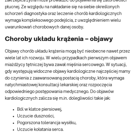
zakrzepica żylna może prowadzić do pojawienia się zatorowości
płucnej. Ze względu na nakładanie się na siebie określonych
schorzeń diagnostyka oraz leczenie chorób kardiologicznych
wymaga kompleksowego podejścia, z uwzględnieniem wielu
uwarunkowań chorobowych danej osoby.
Choroby układu krążenia – objawy
Objawy chorób układu krążenia mogą być nieobecne nawet przez
wiele lat ich rozwoju. W wielu przypadkach pierwszym objawem
miażdżycy tętniczej bywa zawał mięśnia sercowego. W sytuacji,
gdy występują widoczne objawy kardiologiczne najczęściej mamy
do czynienia z zaawansowaną postacią choroby, która wymaga
natychmiastowej konsultacji lekarskiej oraz rozpoczęcia
odpowiedniego postępowania medycznego. Do objawów
kardiologicznych zalicza się m.in. dolegliwości takie jak:
Ból w klatce piersiowej,
Uczucie duszności,
Pogorszona tolerancja wysiłku,
Uczucie kołatania serca.