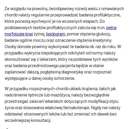
Ze względu na powolny, bezobjawowy rozwój wielu z omawianych
chorób należy regularnie przeprowadzać badania profilaktyczne,
które pozwolą wychwycić je na wczesnych etapach. Do
podstawowych testów profilaktycznych zalicza się m.in.
pełną
morfologię krwi
żylnej,
lipidogram
, pomiar stężenia glukozy,
badanie ogólne moczu oraz oznaczenie stężenia kreatyniny.
Osoby dorosłe powinny wykonywać te badania ok. raz do roku. W
przypadku wykrycia niepokojących odchyleń od normy należy
skonsultować się z lekarzem, który na podstawie tych wyników
oraz badania przedmiotowego pacjenta będzie w stanie
zaplanować dalszą, pogłębioną diagnostykę oraz rozpoznać
występujące u danej osoby schorzenie.
W przypadku rozpoznanych chorób układu krążenia, takich jak
nadciśnienie tętnicze lub miażdżyca, należy bezwzględnie
przestrzegać zaleceń lekarskich dotyczących modyfikacji stylu
życia oraz stosowania właściwej farmakoterapii. Nigdy nie należy
odstawiać stosowanych leków lub też zmieniać ich dawek bez
wcześniejszej konsultacji.