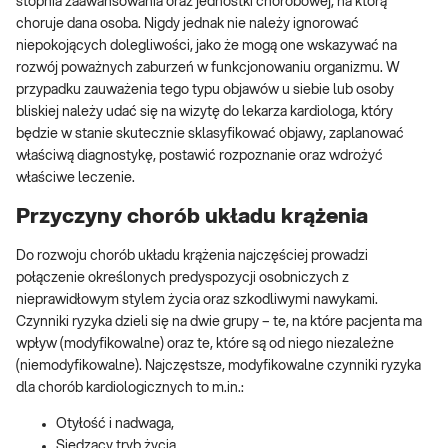
stopnia zaawansowania oraz jednostki chorobowej, na którą
choruje dana osoba. Nigdy jednak nie należy ignorować
niepokojących dolegliwości, jako że mogą one wskazywać na
rozwój poważnych zaburzeń w funkcjonowaniu organizmu. W
przypadku zauważenia tego typu objawów u siebie lub osoby
bliskiej należy udać się na wizytę do lekarza kardiologa, który
będzie w stanie skutecznie sklasyfikować objawy, zaplanować
właściwą diagnostykę, postawić rozpoznanie oraz wdrożyć
właściwe leczenie.
Przyczyny chorób układu krążenia
Do rozwoju chorób układu krążenia najczęściej prowadzi
połączenie określonych predyspozycji osobniczych z
nieprawidłowym stylem życia oraz szkodliwymi nawykami.
Czynniki ryzyka dzieli się na dwie grupy – te, na które pacjenta ma
wpływ (modyfikowalne) oraz te, które są od niego niezależne
(niemodyfikowalne). Najczęstsze, modyfikowalne czynniki ryzyka
dla chorób kardiologicznych to m.in.:
Otyłość i nadwaga,
Siedzący tryb życia,