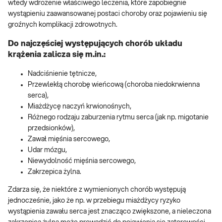
wtedy wdrożenie właściwego leczenia, które zapobiegnie
wystąpieniu zaawansowanej postaci choroby oraz pojawieniu się
groźnych komplikacji zdrowotnych.
Do najczęściej występujących chorób układu
krążenia zalicza się m.in.:
Nadciśnienie tętnicze,
Przewlekłą chorobę wieńcową (choroba niedokrwienna
serca),
Miażdżycę naczyń krwionośnych,
Różnego rodzaju zaburzenia rytmu serca (jak np. migotanie
przedsionków),
Zawał mięśnia sercowego,
Udar mózgu,
Niewydolność mięśnia sercowego,
Zakrzepica żylna.
Zdarza się, że niektóre z wymienionych chorób występują
jednocześnie, jako że np. w przebiegu miażdżycy ryzyko
wystąpienia zawału serca jest znacząco zwiększone, a nieleczona