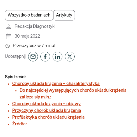
Wszystko o badaniach
Artykuły
Redakcja Diagnostyki
30 maja 2022
Przeczytasz w
7
minut
Udostępnij
Spis treści:
Choroby układu krążenia – charakterystyka
Do najczęściej występujących chorób układu krążenia
zalicza się m.in.:
Choroby układu krążenia – objawy
Przyczyny chorób układu krążenia
Profilaktyka chorób układu krążenia
Źródła: