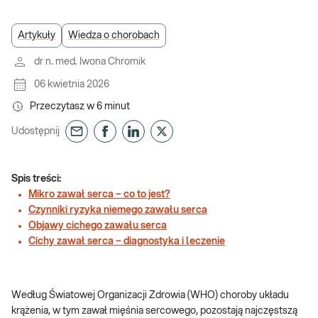
Artykuły
Wiedza o chorobach
dr n. med. Iwona Chromik
06 kwietnia 2026
Przeczytasz w
6
minut
Udostępnij
Spis treści:
Mikro zawał serca – co to jest?
Czynniki ryzyka niemego zawału serca
Objawy cichego zawału serca
Cichy zawał serca – diagnostyka i leczenie
Według Światowej Organizacji Zdrowia (WHO) choroby układu
krążenia, w tym zawał mięśnia sercowego, pozostają najczęstszą