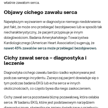
właśnie zawałom serca.
Objawy cichego zawału serca
Największym wyzwaniem w diagnostyce niemego niedokrwienia
jest fakt, że może ono przebiegać bezobjawowo lub w sposób tak
niecharakterystyczny, że pacjent przypisuje je innym
dolegliwościom. Badania Amerykańskiego Towarzystwa
Kardiologicznego (American Heart Association) sugerują, że
nawet 45% zawałów serca może przebiegać bezobjawowo
.
Cichy zawał serca – diagnostyka i
leczenie
Diagnostyka cichego zawału bardzo rzadko wykonywana jest
podczas samego incydentu. Zazwyczaj pacjent dowiaduje się o
tym podczas badania EKG lub echa serca w innych
okolicznościach, co często bywa dla niego zaskoczeniem.
Cichy zawał serca pozostawia bliznę pozawałową, która osłabia
serce. W badaniu EKG, które jest podstawowym narzędziem
diagnostycznym, stwierdza się zmiany świadczące o przebyciu