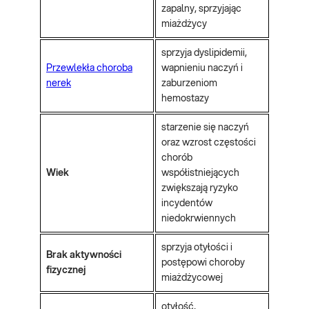
zapalny, sprzyjając
miażdżycy
sprzyja dyslipidemii,
Przewlekła choroba
wapnieniu naczyń i
nerek
zaburzeniom
hemostazy
starzenie się naczyń
oraz wzrost częstości
chorób
Wiek
współistniejących
zwiększają ryzyko
incydentów
niedokrwiennych
sprzyja otyłości i
Brak aktywności
postępowi choroby
fizycznej
miażdżycowej
otyłość,