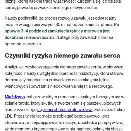
bliznę, której włókna tracą właściwości kurczenia się, co osłabia
serce, powodując zwiększenie jego niewydolności.
Należy podkreślić, że proces rozwoju zawału jest odwracalny
jedynie w ciągu pierwszych 30 minut od zamknięcia tętnicy.
Po
upływie 3–4 godzin od zamknięcia tętnicy martwica jest
dokonana i nieodwracalna
, dlatego przy zawałach czas ma
ogromne znaczenie.
Czynniki ryzyka niemego zawału serca
Analizując ryzyko wystąpienia niemego zawału serca, w pierwszej
kolejności należy uwzględnić obecność miażdżycy, która stanowi
dominujący mechanizm prowadzący do zamknięcia tętnic
wieńcowych i powstania niedokrwienia mięśnia sercowego.
Miażdżyca
jest przewlekłym procesem zapalnym toczącym się w
ścianie tętnic, który skutkuje tworzeniem się blaszek lipidowych
m.in. z wysokiego
stężenia cholesterolu we krwi,
zwłaszcza frakcji
LDL. Przez wiele lat może przebiegać bezobjawowo, lecz
stopniowo zmniejszając światło naczyń, upośledza przepływ krwi,
aż do momentu krytycznego zwężenia, nagłego pęknięcia blaszki