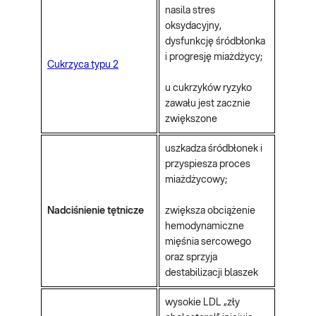
nasila stres
oksydacyjny,
dysfunkcję śródbłonka
i progresję miażdżycy;
Cukrzyca typu 2
u cukrzyków ryzyko
zawału jest zacznie
zwiększone
uszkadza śródbłonek i
przyspiesza proces
miażdżycowy;
Nadciśnienie tętnicze
zwiększa obciążenie
hemodynamiczne
mięśnia sercowego
oraz sprzyja
destabilizacji blaszek
wysokie LDL „zły