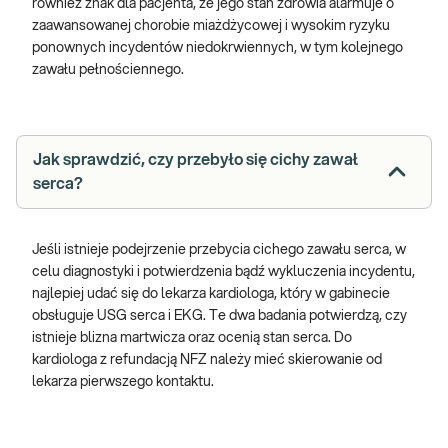
również znak dla pacjenta, że jego stan zdrowia alarmuje o
zaawansowanej chorobie miażdżycowej i wysokim ryzyku
ponownych incydentów niedokrwiennych, w tym kolejnego
zawału pełnościennego.
Jak sprawdzić, czy przebyło się cichy zawał
serca?
Jeśli istnieje podejrzenie przebycia cichego zawału serca, w
celu diagnostyki i potwierdzenia bądź wykluczenia incydentu,
najlepiej udać się do lekarza kardiologa, który w gabinecie
obsługuje USG serca i EKG. Te dwa badania potwierdzą, czy
istnieje blizna martwicza oraz ocenią stan serca. Do
kardiologa z refundacją NFZ należy mieć skierowanie od
lekarza pierwszego kontaktu.