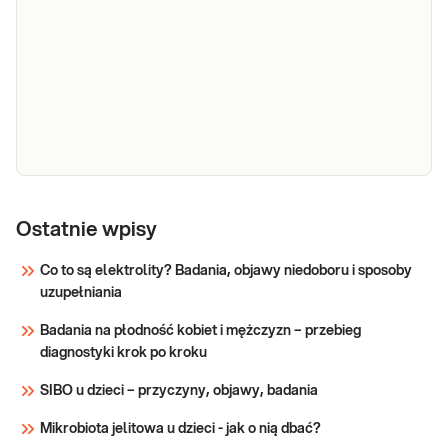
e-Pakiet
Dedykowany dla: Kobiet, Mężczyzn
badań na
Wskazany: → W celu oszacowania ryzyka
miażdżycę
zachorowania na miażdżycę i incydentów
podstawowy
sercowo-naczyniowych → W celu
monitorowania parametrów gospodarki
Sprawdź
lipidowej w trakcie leczenia obniżającego
poziom cholesterolu → Profil
e-Pakiet
Dedykowany dla: Kobiet, Mężczyzn Wskazany:
badań na
Ostatnie wpisy
→ W celu oszacowania ryzyka zachorowania
miażdżycę
na miażdżycę i incydentów sercowo-
Co to są elektrolity? Badania, objawy niedoboru i sposoby
rozszerzony
naczyniowych → W celu monitorowania
uzupełniania
parametrów gospodarki lipidowej w trakcie
Sprawdź
leczenia obniżającego poziom cholesterolu →
Badania na płodność kobiet i mężczyzn – przebieg
Profil
diagnostyki krok po kroku
SIBO u dzieci – przyczyny, objawy, badania
Mikrobiota jelitowa u dzieci - jak o nią dbać?