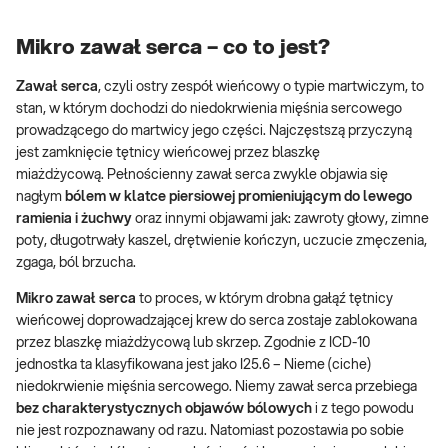
Mikro zawał serca – co to jest?
Zawał serca
, czyli ostry zespół wieńcowy o typie martwiczym, to
stan, w którym dochodzi do niedokrwienia mięśnia sercowego
prowadzącego do martwicy jego części. Najczęstszą przyczyną
jest zamknięcie tętnicy wieńcowej przez blaszkę
miażdżycową. Pełnościenny zawał serca zwykle objawia się
nagłym
bólem w klatce piersiowej promieniującym do lewego
ramienia i żuchwy
oraz innymi objawami jak: zawroty głowy, zimne
poty, długotrwały kaszel, drętwienie kończyn, uczucie zmęczenia,
zgaga, ból brzucha.
Mikro zawał serca
to proces, w którym drobna gałąź tętnicy
wieńcowej doprowadzającej krew do serca zostaje zablokowana
przez blaszkę miażdżycową lub skrzep. Zgodnie z ICD-10
jednostka ta klasyfikowana jest jako I25.6 – Nieme (ciche)
niedokrwienie mięśnia sercowego. Niemy zawał serca przebiega
bez charakterystycznych objawów bólowych
i z tego powodu
nie jest rozpoznawany od razu. Natomiast pozostawia po sobie