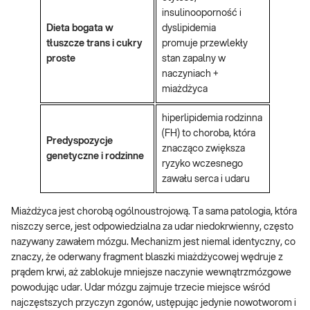
insulinooporność i
Dieta bogata w
dyslipidemia
tłuszcze trans i cukry
promuje przewlekły
proste
stan zapalny w
naczyniach +
miażdżyca
hiperlipidemia rodzinna
(FH) to choroba, która
Predyspozycje
znacząco zwiększa
genetyczne i rodzinne
ryzyko wczesnego
zawału serca i udaru
Miażdżyca jest chorobą ogólnoustrojową. Ta sama patologia, która
niszczy serce, jest odpowiedzialna za udar niedokrwienny, często
nazywany zawałem mózgu. Mechanizm jest niemal identyczny, co
znaczy, że oderwany fragment blaszki miażdżycowej wędruje z
prądem krwi, aż zablokuje mniejsze naczynie wewnątrzmózgowe
powodując udar. Udar mózgu zajmuje trzecie miejsce wśród
najczęstszych przyczyn zgonów, ustępując jedynie nowotworom i