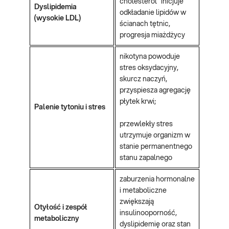
cholesterol” inicjuje
Dyslipidemia
odkładanie lipidów w
(wysokie LDL)
ścianach tętnic,
progresja miażdżycy
nikotyna powoduje
stres oksydacyjny,
skurcz naczyń,
przyspiesza agregację
płytek krwi;
Palenie tytoniu i stres
przewlekły stres
utrzymuje organizm w
stanie permanentnego
stanu zapalnego
zaburzenia hormonalne
i metaboliczne
zwiększają
Otyłość i zespół
insulinooporność,
metaboliczny
dyslipidemię oraz stan