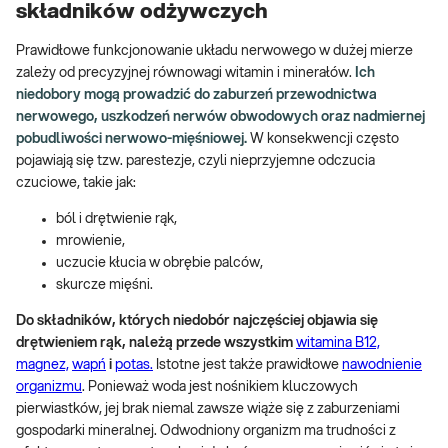
składników odżywczych
Prawidłowe funkcjonowanie układu nerwowego w dużej mierze
zależy od precyzyjnej równowagi witamin i minerałów.
Ich
niedobory mogą prowadzić do zaburzeń przewodnictwa
nerwowego, uszkodzeń nerwów obwodowych oraz nadmiernej
pobudliwości nerwowo-mięśniowej.
W konsekwencji często
pojawiają się tzw. parestezje, czyli nieprzyjemne odczucia
czuciowe, takie jak:
ból i drętwienie rąk,
mrowienie,
uczucie kłucia w obrębie palców,
skurcze mięśni.
Do składników, których niedobór najczęściej objawia się
drętwieniem rąk, należą przede wszystkim
witamina B12,
magnez,
wapń
i
potas.
Istotne jest także prawidłowe
nawodnienie
organizmu
. Ponieważ woda jest nośnikiem kluczowych
pierwiastków, jej brak niemal zawsze wiąże się z zaburzeniami
gospodarki mineralnej. Odwodniony organizm ma trudności z