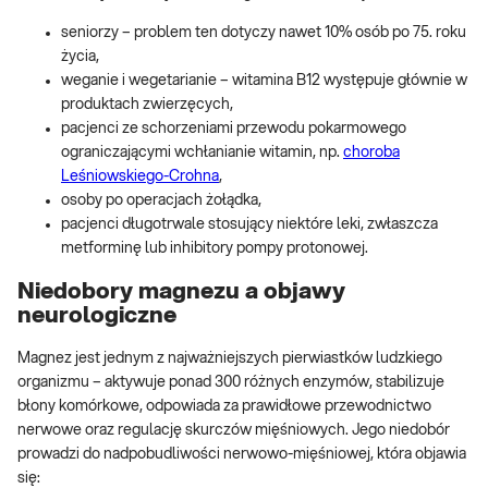
seniorzy – problem ten dotyczy nawet 10% osób po 75. roku
życia,
weganie i wegetarianie – witamina B12 występuje głównie w
produktach zwierzęcych,
pacjenci ze schorzeniami przewodu pokarmowego
ograniczającymi wchłanianie witamin, np.
choroba
Leśniowskiego-Crohna
,
osoby po operacjach żołądka,
pacjenci długotrwale stosujący niektóre leki, zwłaszcza
metforminę lub inhibitory pompy protonowej.
Niedobory magnezu a objawy
neurologiczne
Magnez jest jednym z najważniejszych pierwiastków ludzkiego
organizmu – aktywuje ponad 300 różnych enzymów, stabilizuje
błony komórkowe, odpowiada za prawidłowe przewodnictwo
nerwowe oraz regulację skurczów mięśniowych. Jego niedobór
prowadzi do nadpobudliwości nerwowo-mięśniowej, która objawia
się: