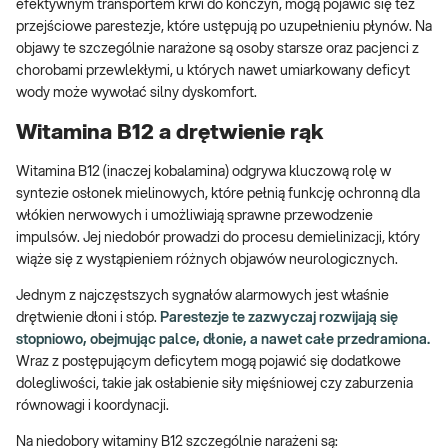
efektywnym transportem krwi do kończyn, mogą pojawić się też
przejściowe parestezje, które ustępują po uzupełnieniu płynów. Na
objawy te szczególnie narażone są osoby starsze oraz pacjenci z
chorobami przewlekłymi, u których nawet umiarkowany deficyt
wody może wywołać silny dyskomfort.
Witamina B12 a drętwienie rąk
Witamina B12 (inaczej kobalamina) odgrywa kluczową rolę w
syntezie osłonek mielinowych, które pełnią funkcję ochronną dla
włókien nerwowych i umożliwiają sprawne przewodzenie
impulsów. Jej niedobór prowadzi do procesu demielinizacji, który
wiąże się z wystąpieniem różnych objawów neurologicznych.
Jednym z najczęstszych sygnałów alarmowych jest właśnie
drętwienie dłoni i stóp.
Parestezje te zazwyczaj rozwijają się
stopniowo, obejmując palce, dłonie, a nawet całe przedramiona.
Wraz z postępującym deficytem mogą pojawić się dodatkowe
dolegliwości, takie jak osłabienie siły mięśniowej czy zaburzenia
równowagi i koordynacji.
Na niedobory witaminy B12 szczególnie narażeni są: