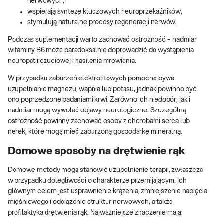
nerwowych,
wspierają syntezę kluczowych neuroprzekaźników,
stymulują naturalne procesy regeneracji nerwów.
Podczas suplementacji warto zachować ostrożność – nadmiar
witaminy B6 może paradoksalnie doprowadzić do wystąpienia
neuropatii czuciowej i nasilenia mrowienia.
W przypadku zaburzeń elektrolitowych pomocne bywa
uzupełnianie magnezu, wapnia lub potasu, jednak powinno być
ono poprzedzone badaniami krwi. Zarówno ich niedobór, jak i
nadmiar mogą wywołać objawy neurologiczne. Szczególną
ostrożność powinny zachować osoby z chorobami serca lub
nerek, które mogą mieć zaburzoną gospodarkę mineralną.
Domowe sposoby na drętwienie rąk
Domowe metody mogą stanowić uzupełnienie terapii, zwłaszcza
w przypadku dolegliwości o charakterze przemijającym. Ich
głównym celem jest usprawnienie krążenia, zmniejszenie napięcia
mięśniowego i odciążenie struktur nerwowych, a także
profilaktyka drętwienia rąk. Najważniejsze znaczenie mają: