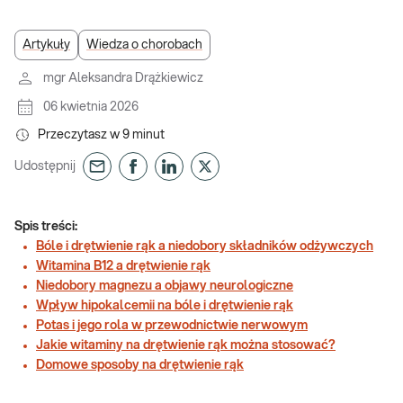
Artykuły
Wiedza o chorobach
mgr Aleksandra Drążkiewicz
06 kwietnia 2026
Przeczytasz w
9
minut
Udostępnij
Spis treści:
Bóle i drętwienie rąk a niedobory składników odżywczych
Witamina B12 a drętwienie rąk
Niedobory magnezu a objawy neurologiczne
Wpływ hipokalcemii na bóle i drętwienie rąk
Potas i jego rola w przewodnictwie nerwowym
Jakie witaminy na drętwienie rąk można stosować?
Domowe sposoby na drętwienie rąk