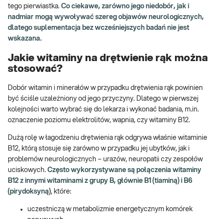
tego pierwiastka.
Co ciekawe, zarówno jego niedobór, jak i
nadmiar mogą wywoływać szereg objawów neurologicznych,
dlatego suplementacja bez wcześniejszych badań nie jest
wskazana.
Jakie witaminy na drętwienie rąk można
stosować?
Dobór witamin i minerałów w przypadku drętwienia rąk powinien
być ściśle uzależniony od jego przyczyny. Dlatego w pierwszej
kolejności warto wybrać się do lekarza i wykonać badania, m.in.
oznaczenie poziomu elektrolitów, wapnia, czy witaminy B12.
Dużą rolę w łagodzeniu drętwienia rąk odgrywa właśnie witaminie
B12, którą stosuje się zarówno w przypadku jej ubytków, jak i
problemów neurologicznych – urazów, neuropatii czy zespołów
uciskowych.
Często wykorzystywane są połączenia witaminy
B12 z innymi witaminami z grupy B, głównie B1 (tiaminą) i B6
(pirydoksyną)
, które:
uczestniczą w metabolizmie energetycznym komórek