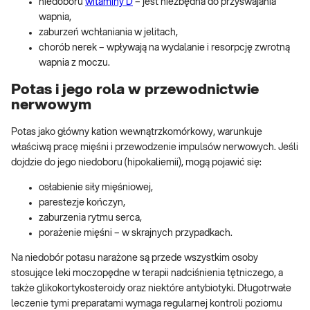
niedoboru
witaminy D
– jest niezbędna do przyswajania
wapnia,
zaburzeń wchłaniania w jelitach,
chorób nerek – wpływają na wydalanie i resorpcję zwrotną
wapnia z moczu.
Potas i jego rola w przewodnictwie
nerwowym
Potas jako główny kation wewnątrzkomórkowy, warunkuje
właściwą pracę mięśni i przewodzenie impulsów nerwowych. Jeśli
dojdzie do jego niedoboru (hipokaliemii), mogą pojawić się:
osłabienie siły mięśniowej,
parestezje kończyn,
zaburzenia rytmu serca,
porażenie mięśni – w skrajnych przypadkach.
Na niedobór potasu narażone są przede wszystkim osoby
stosujące leki moczopędne w terapii nadciśnienia tętniczego, a
także glikokortykosteroidy oraz niektóre antybiotyki. Długotrwałe
leczenie tymi preparatami wymaga regularnej kontroli poziomu