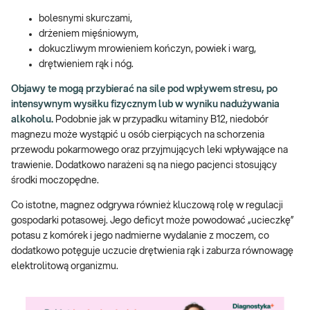
bolesnymi skurczami,
drżeniem mięśniowym,
dokuczliwym mrowieniem kończyn, powiek i warg,
drętwieniem rąk i nóg.
Objawy te mogą przybierać na sile pod wpływem stresu, po
intensywnym wysiłku fizycznym lub w wyniku nadużywania
alkoholu.
Podobnie jak w przypadku witaminy B12, niedobór
magnezu może wystąpić u osób cierpiących na schorzenia
przewodu pokarmowego oraz przyjmujących leki wpływające na
trawienie. Dodatkowo narażeni są na niego pacjenci stosujący
środki moczopędne.
Co istotne, magnez odgrywa również kluczową rolę w regulacji
gospodarki potasowej. Jego deficyt może powodować „ucieczkę”
potasu z komórek i jego nadmierne wydalanie z moczem, co
dodatkowo potęguje uczucie drętwienia rąk i zaburza równowagę
elektrolitową organizmu.