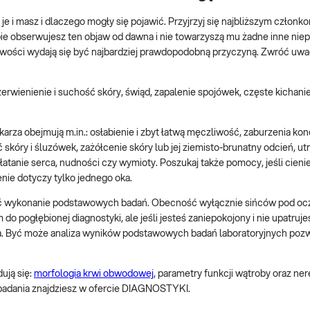
 je i masz i dlaczego mogły się pojawić. Przyjrzyj się najbliższym członk
ebie obserwujesz ten objaw od dawna i nie towarzyszą mu żadne inne nie
ści wydają się być najbardziej prawdopodobną przyczyną. Zwróć uwagę
ienienie i suchość skóry, świąd, zapalenie spojówek, częste kichanie
arza obejmują m.in.: osłabienie i zbyt łatwą męczliwość, zaburzenia konc
skóry i śluzówek, zażółcenie skóry lub jej ziemisto-brunatny odcień, utr
atanie serca, nudności czy wymioty. Poszukaj także pomocy, jeśli cieni
enie dotyczy tylko jednego oka.
ecić wykonanie podstawowych badań. Obecność wyłącznie sińców pod oc
pogłębionej diagnostyki, ale jeśli jesteś zaniepokojony i nie upatruj
za. Być może analiza wyników podstawowych badań laboratoryjnych pozw
ują się:
morfologia krwi obwodowej
, parametry funkcji wątroby oraz ner
 badania znajdziesz w ofercie DIAGNOSTYKI.