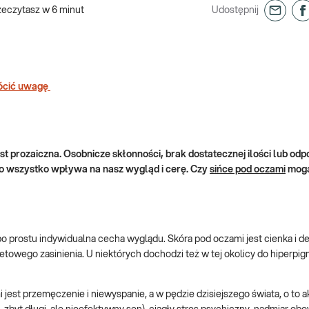
zeczytasz w
6
minut
Udostępnij
rócić uwagę
est prozaiczna. Osobnicze skłonności, brak dostatecznej ilości lub odp
 to wszystko wpływa na nasz wygląd i cerę. Czy
sińce pod oczami
mogą
po prostu indywidualna cecha wyglądu. Skóra pod oczami jest cienka i del
towego zasinienia. U niektórych dochodzi też w tej okolicy do hiperpig
est przemęczenie i niewyspanie, a w pędzie dzisiejszego świata, o to a