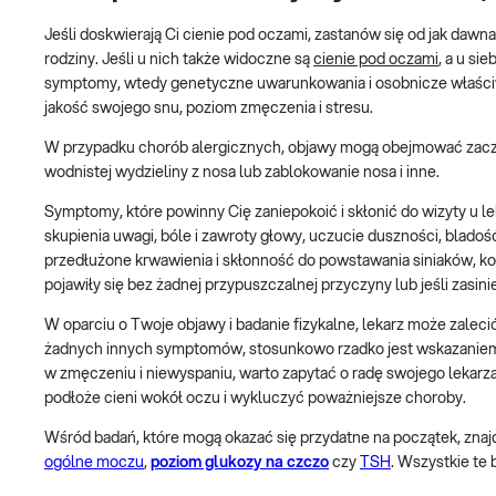
Jeśli doskwierają Ci cienie pod oczami, zastanów się od jak dawna
rodziny. Jeśli u nich także widoczne są
cienie pod oczami
, a u si
symptomy, wtedy genetyczne uwarunkowania i osobnicze właściwo
jakość swojego snu, poziom zmęczenia i stresu.
W przypadku chorób alergicznych, objawy mogą obejmować zaczerw
wodnistej wydzieliny z nosa lub zablokowanie nosa i inne.
Symptomy, które powinny Cię zaniepokoić i skłonić do wizyty u lek
skupienia uwagi, bóle i zawroty głowy, uczucie duszności, bladość 
przedłużone krwawienia i skłonność do powstawania siniaków, koł
pojawiły się bez żadnej przypuszczalnej przyczyny lub jeśli zasini
W oparciu o Twoje objawy i badanie fizykalne, lekarz może zal
żadnych innych symptomów, stosunkowo rzadko jest wskazaniem do 
w zmęczeniu i niewyspaniu, warto zapytać o radę swojego lekar
podłoże cieni wokół oczu i wykluczyć poważniejsze choroby.
Wśród badań, które mogą okazać się przydatne na początek, znajd
ogólne moczu
,
poziom glukozy na czczo
czy
TSH
. Wszystkie te