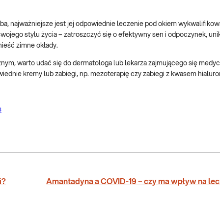
oba, najważniejsze jest jej odpowiednie leczenie pod okiem wykwalifiko
ojego stylu życia – zatroszczyć się o efektywny sen i odpoczynek, unik
ieść zimne okłady.
znym, warto udać się do dermatologa lub lekarza zajmującego się medy
owiednie kremy lub zabiegi, np. mezoterapię czy zabiegi z kwasem hialu
s
i?
Amantadyna a COVID-19 – czy ma wpływ na lec