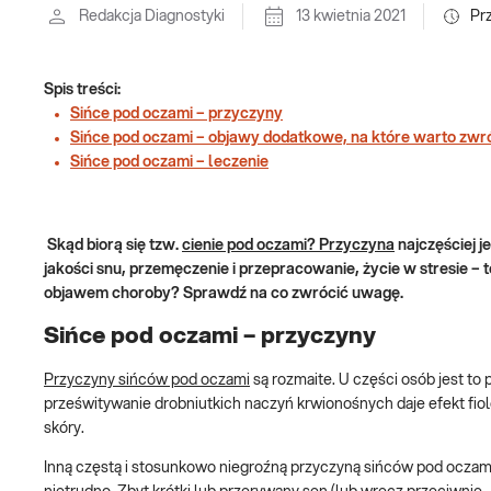
Redakcja Diagnostyki
13 kwietnia 2021
Pr
Spis treści:
Sińce pod oczami – przyczyny
Sińce pod oczami – objawy dodatkowe, na które warto zw
Sińce pod oczami – leczenie
Skąd biorą się tzw.
cienie pod oczami? Przyczyna
najczęściej j
jakości snu, przemęczenie i przepracowanie, życie w stresie –
objawem choroby? Sprawdź na co zwrócić uwagę.
Sińce pod oczami – przyczyny
Przyczyny sińców pod oczami
są rozmaite. U części osób jest to 
prześwitywanie drobniutkich naczyń krwionośnych daje efekt fiole
skóry.
Inną częstą i stosunkowo niegroźną przyczyną sińców pod oczami j