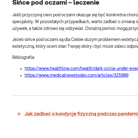
Sińce pod oczami – leczenie
Jeśli przyczyną cieni pod oczami okazuje się być konkretna chor
specjalisty. W pozostałych przypadkach, warto zadbać o zmianę sw
używek, a także zdrowo się odżywiać. Doraźną pomoc mogą przyn
Jeżeli sińce pod oczami są dla Ciebie dużym problemem estetyc
estetyczną, który oceni stan Twojej skóry i być może zaleci odp
Bibliografia:
https://www.healthline.com/health/dark-circle-under-eye
https://www.medicalnewstoday.com/articles/325989
Jak zadbać o kondycję fizyczną podczas pandemi