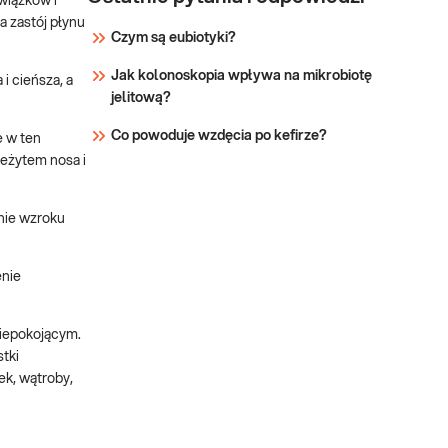
owiązków i
 a zastój płynu
Czym są eubiotyki?
Jak kolonoskopia wpływa na mikrobiotę
i cieńsza, a
jelitową?
Co powoduje wzdęcia po kefirze?
e w ten
ieżytem nosa i
nie wzroku
enie
iepokojącym.
tki
ek, wątroby,