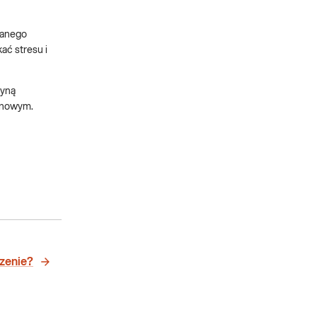
wanego
ać stresu i
cyną
ronowym.
zenie?