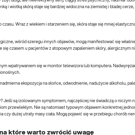
 zbyt długi, ale nieefektywny sen), ciągły stres psychiczny, nadmiar ob
ką i wiotką skórą staje się bardziej widoczna na ziemistej i bladej cerze,
asu. Wraz z wiekiem i starzeniem się, skóra staje się mniej elastyczna 
rgiczne, wśród szeregu innych objawów, mogą manifestować się właśni
uje się czasem u pacjentów z atopowym zapaleniem skóry, alergicznym n
wnym wpatrywaniem się w monitor telewizora lub komputera. Nadwyręża
ionośnych.
 nadmierna ekspozycja na słońce, odwodnienie, nadużycie alkoholu, pal
 Jeśli są izolowanym symptomem, najczęściej nie świadczą o niczym n
iom przewlekłym. Nie są natomiast typowym objawem konkretnej jednos
a czy dużej utraty masy ciała. Mogą pojawić się w przebiegu chorób ner
 na które warto zwrócić uwagę