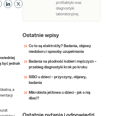
profilaktyki oraz
diagnostyki
laboratoryjnej.
Ostatnie wpisy
Co to są elektrolity? Badania, objawy
niedoboru i sposoby uzupełniania
owiedniej
Badania na płodność kobiet i mężczyzn –
 być jednak
przebieg diagnostyki krok po kroku
SIBO u dzieci – przyczyny, objawy,
badania
ikatna, a
Mikrobiota jelitowa u dzieci - jak o nią
mentacji
dbać?
kurat
Ostatnie pytania i odpowiedzi