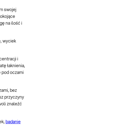
om swojej
pokojące
 na ilość i
, wyciek
entracji i
atę łaknienia,
e pod oczami
zami, bez
esz przyczyny
oli znaleźć
ek,
badanie