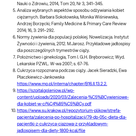
Nauki o Zdrowiu, 2014, Tom 20, Nr 3, 341–345.
Analiza wybranych aspektów sposobu odżywiania kobiet
ciężarnych. Barbara Sokołowska, Monika Wiśniewska,
Andrzej Borzęcki; Family Medicine & Primary Care Review
2014; 16, 3: 291–292.
Normy żywienia dla populacji polskiej. Nowelizacja. Instytut
Żywności i żywienia, 2012. M.Jarosz. Przykładowe jadłospisy
dla poszczególnych trymestrów ciąży.
Położnictwo i ginekologia, Tom I. G.H. Bręborowicz; Wyd.
Lekarskie PZWL. W-wa 2007; s. 67-76.
Cukrzyca rozpoznana podczas ciąży. Jacek Sieradzki, Ewa
Płaczkiewicz-Jankowska
https://www.mp.pl/interna/chapter/B16.II.13.2.2.
https://szpitalgoleniow.pl/wp-
content/uploads/2020/03/Zalecenia-%C5%BCywieniowe-
dla-kobiet-w-ci%C4%85%C5%BCy.pdf
https://www.su.krakow.pl/repozytorium-plikow/strefa-
pacjenta/zalecenia-po-hospitalizacji/79-dp-05c-dieta-dla-
pacjentki-z-cukrzyca-ciazowa-z-przykladowym-
jadlospisem-dla-diety-1800-kcal/file