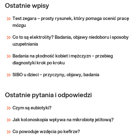
chromosomu Y) - nieinwazyjny, przesiewowy, test
Ostatnie wpisy
prenatalny dla ciąży bliźniaczych, NIPT (ang. Non-
Test zegara – prosty rysunek, który pomaga ocenić pracę
Invasive Prenatal Test)
mózgu
Sprawdź
Co to są elektrolity? Badania, objawy niedoboru i sposoby
uzupełniania
Badania na płodność kobiet i mężczyzn – przebieg
diagnostyki krok po kroku
SIBO u dzieci – przyczyny, objawy, badania
Ostatnie pytania i odpowiedzi
Czym są eubiotyki?
Jak kolonoskopia wpływa na mikrobiotę jelitową?
Co powoduje wzdęcia po kefirze?