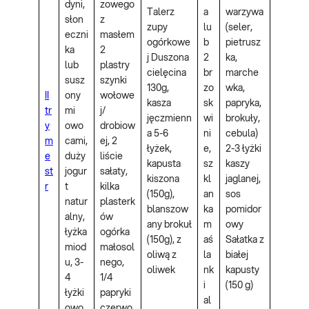
dyni,
zowego
Talerz
a
warzywa
słon
z
zupy
lu
(seler,
eczni
masłem
ogórkowe
b
pietrusz
ka
2
j Duszona
2
ka,
lub
plastry
cielęcina
br
marche
susz
szynki
130g,
zo
wka,
II
ony
wołowe
kasza
sk
papryka,
tr
mi
j/
jęczmienn
wi
brokuły,
y
owo
drobiow
a 5-6
ni
cebula)
m
cami,
ej, 2
łyżek,
e,
2-3 łyżki
e
duży
liście
kapusta
sz
kaszy
st
jogur
sałaty,
kiszona
kl
jaglanej,
r
t
kilka
(150g),
an
sos
natur
plasterk
blanszow
ka
pomidor
alny,
ów
any brokuł
m
owy
łyżka
ogórka
(150g), z
aś
Sałatka z
miod
małosol
oliwą z
la
białej
u, 3-
nego,
oliwek
nk
kapusty
4
1/4
i
(150 g)
łyżki
papryki
al
owo
czerwo