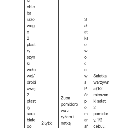
ki
chle
ba
razo
S
weg
ał
o
at
2
ka
plast
o
ry
w
szyn
o
ki
c
woło
o
wej/
w
Sałatka
drobi
a
warzywn
owej
P
a (1/2
2
ół
mieszan
Zupa
plast
p
ki sałat,
pomidoro
ry
o
2
wa z
sera
m
pomidor
ryżem i
białe
ar
y, 1/2
2 łyżki
natką
go
ań
cebuli,