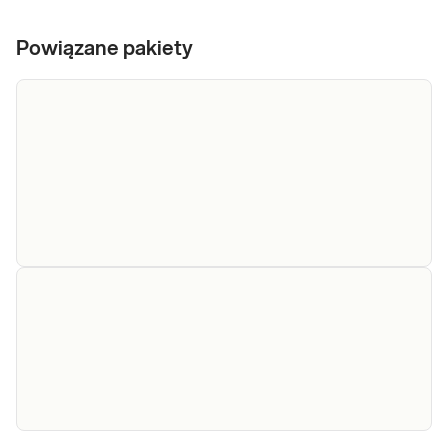
Powiązane pakiety
e-Pakiet
Badania wchodzące w skład pakiet mają na
dla kobiet
celu monitorowanie stopnia odporności
w ciąży
(statusu serologicznego) ciężarnej na
(infekcyjny)
drobnoustroje stanowiące zagrożenie głównie
dla płodu (Toksoplasma, wirusy: różyczki,
Sprawdź
cytomegalii i parwowirozy), inaczej mówiąc
ryzy