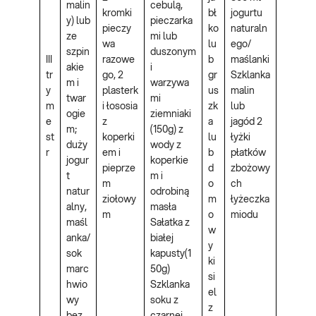
malin
cebulą,
kromki
bł
jogurtu
y) lub
pieczarka
pieczy
ko
naturaln
ze
mi lub
wa
lu
ego/
szpin
duszonym
III
razowe
b
maślanki
akie
i
tr
go, 2
gr
Szklanka
m i
warzywa
y
plasterk
us
malin
twar
mi
m
i łososia
zk
lub
ogie
ziemniaki
e
z
a
jagód 2
m;
(150g) z
st
koperki
lu
łyżki
duży
wody z
r
em i
b
płatków
jogur
koperkie
pieprze
d
zbożowy
t
m i
m
o
ch
natur
odrobiną
ziołowy
m
łyżeczka
alny,
masła
m
o
miodu
maśl
Sałatka z
w
anka/
białej
y
sok
kapusty(1
ki
marc
50g)
si
hwio
Szklanka
el
wy
soku z
z