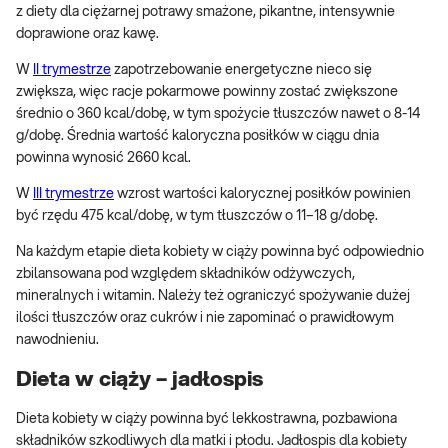
z diety dla ciężarnej potrawy smażone, pikantne, intensywnie
doprawione oraz kawę.
W
II trymestrze
zapotrzebowanie energetyczne nieco się
zwiększa, więc racje pokarmowe powinny zostać zwiększone
średnio o 360 kcal/dobę, w tym spożycie tłuszczów nawet o 8-14
g/dobę. Średnia wartość kaloryczna posiłków w ciągu dnia
powinna wynosić 2660 kcal.
W
III trymestrze
wzrost wartości kalorycznej posiłków powinien
być rzędu 475 kcal/dobę, w tym tłuszczów o 11–18 g/dobę.
Na każdym etapie dieta kobiety w ciąży powinna być odpowiednio
zbilansowana pod względem składników odżywczych,
mineralnych i witamin. Należy też ograniczyć spożywanie dużej
ilości tłuszczów oraz cukrów i nie zapominać o prawidłowym
nawodnieniu.
Dieta w ciąży – jadłospis
Dieta kobiety w ciąży powinna być lekkostrawna, pozbawiona
składników szkodliwych dla matki i płodu. Jadłospis dla kobiety