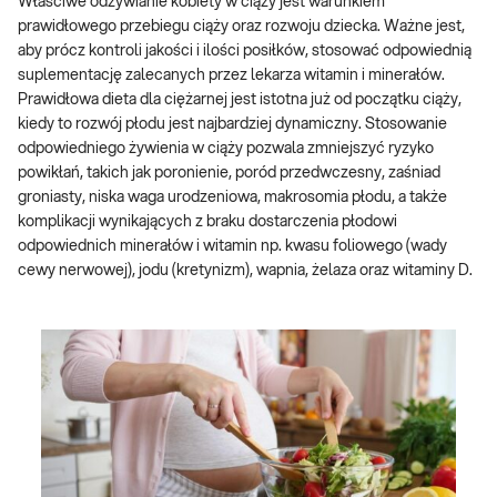
Właściwe odżywianie kobiety w ciąży jest warunkiem
prawidłowego przebiegu ciąży oraz rozwoju dziecka. Ważne jest,
aby prócz kontroli jakości i ilości posiłków, stosować odpowiednią
suplementację zalecanych przez lekarza witamin i minerałów.
Prawidłowa dieta dla ciężarnej jest istotna już od początku ciąży,
kiedy to rozwój płodu jest najbardziej dynamiczny. Stosowanie
odpowiedniego żywienia w ciąży pozwala zmniejszyć ryzyko
powikłań, takich jak poronienie, poród przedwczesny, zaśniad
groniasty, niska waga urodzeniowa, makrosomia płodu, a także
komplikacji wynikających z braku dostarczenia płodowi
odpowiednich minerałów i witamin np. kwasu foliowego (wady
cewy nerwowej), jodu (kretynizm), wapnia, żelaza oraz witaminy D.