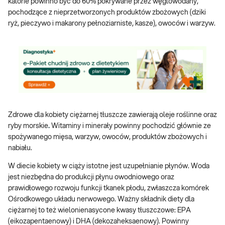
kalorie powinno być do 60% pokrywane przez węglowodany,
pochodzące z nieprzetworzonych produktów zbożowych (dziki
ryż, pieczywo i makarony pełnoziarniste, kasze), owoców i warzyw.
Zdrowe dla kobiety ciężarnej tłuszcze zawierają oleje roślinne oraz
ryby morskie
.
Witaminy i minerały powinny pochodzić głównie ze
spożywanego mięsa, warzyw, owoców, produktów zbożowych i
nabiału.
W diecie kobiety w ciąży istotne jest uzupełnianie płynów. Woda
jest niezbędna do produkcji płynu owodniowego oraz
prawidłowego rozwoju funkcji tkanek płodu, zwłaszcza komórek
Ośrodkowego układu nerwowego. Ważny składnik diety dla
ciężarnej to też wielonienasycone kwasy tłuszczowe: EPA
(eikozapentaenowy) i DHA (dekozaheksaenowy). Powinny