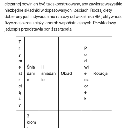
ciężarnej powinien być tak skonstruowany, aby zawierał wszystkie
niezbędne składniki w dopasowanych ilościach. Rodzaj diety
dobierany jest indywidualnie i zależy od wskaźnika BMI, aktywności
fizycznej okresu ciąży, chorób współistniejących. Przykładowy
jadłospis przedstawia poniższa tabela.
T
r
P
y
o
m
d
e
Śnia
II
wi
st
dani
śniadan
Obiad
e
Kolacja
r
e
ie
cz
ci
or
ą
e
ż
k
y
3
krom