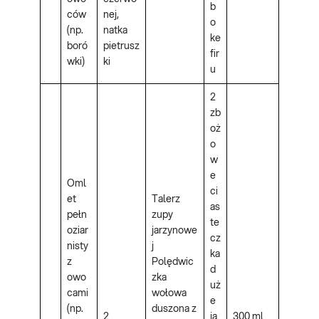
b
ców
nej,
o
(np.
natka
ke
boró
pietrusz
fir
wki)
ki
u
2
zb
oż
o
w
e
Oml
ci
et
Talerz
as
pełn
zupy
te
oziar
jarzynowe
cz
nisty
j
ka
z
Polędwic
d
owo
zka
uż
cami
wołowa
e
(np.
duszona z
2
ja
300 ml