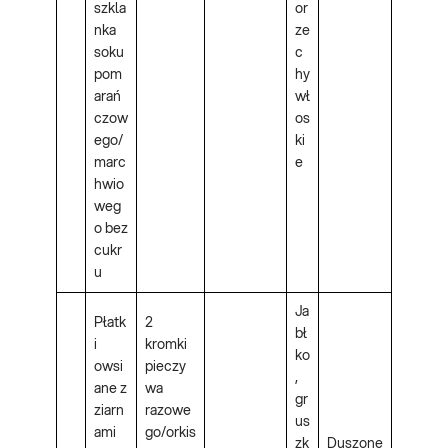
szkla
or
nka
ze
soku
c
pom
hy
arań
wł
czow
os
ego/
ki
marc
e
hwio
weg
o bez
cukr
u
Ja
Płatk
2
bł
i
kromki
ko
owsi
pieczy
,
ane z
wa
gr
ziarn
razowe
us
ami
go/orkis
zk
Duszone