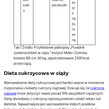
bez
czarnej
su
cukr
porzeczki
sz
u
o
ną
żu
ra
wi
ną
Tab.1 Źródło: Przykładowe jadłospisy „Poradnik
żywienia kobiet w ciąży.” Instytut Matki i Dziecka,
kobieta 165 cm, 60 kg, zapotrzebowanie 2300 kcal
przed ciążą.
Dieta cukrzycowa w ciąży
Wprowadzenie diety cukrzycowej jest bardzo ważne w momencie
rozpoznania u kobiety cukrzycy ciążowej. Szacuje się, że
cukrzyca
ciążowa
może dotyczyć nawet ponad 10% wszystkich ciężarnych.
Dietę dla kobiety z cukrzycą ciążową powinien ustalić lekarz lub
dietetyk. Najważniejsze jest wprowadzenie stałych posiłków