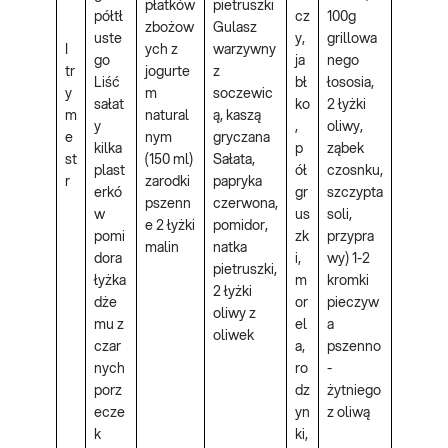
płatków
pietruszki
półtł
cz
100g
zbożow
Gulasz
uste
y,
grillowa
I
ych z
warzywny
go
ja
nego
tr
jogurte
z
Liść
bł
łososia,
y
m
soczewic
sałat
ko
2 łyżki
m
natural
ą, kaszą
y
,
oliwy,
e
nym
gryczana
kilka
p
ząbek
st
(150 ml)
Sałata,
plast
ół
czosnku,
r
zarodki
papryka
erkó
gr
szczypta
pszenn
czerwona,
w
us
soli,
e 2 łyżki
pomidor,
pomi
zk
przypra
malin
natka
dora
i,
wy) 1-2
pietruszki,
łyżka
m
kromki
2 łyżki
dże
or
pieczyw
oliwy z
mu z
el
a
oliwek
czar
a,
pszenno
nych
ro
-
porz
dz
żytniego
ecze
yn
z oliwą
k
ki,