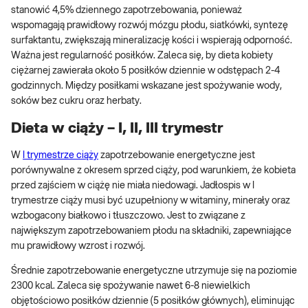
stanowić 4,5% dziennego zapotrzebowania, ponieważ
wspomagają prawidłowy rozwój mózgu płodu, siatkówki, syntezę
surfaktantu, zwiększają mineralizację kości i wspierają odporność.
Ważna jest regularność posiłków. Zaleca się, by dieta kobiety
ciężarnej zawierała około 5 posiłków dziennie w odstępach 2-4
godzinnych. Między posiłkami wskazane jest spożywanie wody,
soków bez cukru oraz herbaty.
Dieta w ciąży – I, II, III trymestr
W
I trymestrze ciąży
zapotrzebowanie energetyczne jest
porównywalne z okresem sprzed ciąży, pod warunkiem, że kobieta
przed zajściem w ciążę nie miała niedowagi. Jadłospis w I
trymestrze ciąży musi być uzupełniony w witaminy, minerały oraz
wzbogacony białkowo i tłuszczowo. Jest to związane z
największym zapotrzebowaniem płodu na składniki, zapewniające
mu prawidłowy wzrost i rozwój.
Średnie zapotrzebowanie energetyczne utrzymuje się na poziomie
2300 kcal. Zaleca się spożywanie nawet 6-8 niewielkich
objętościowo posiłków dziennie (5 posiłków głównych), eliminując