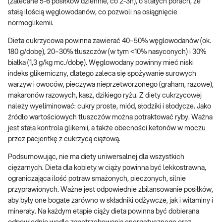
(zalecane 5-6 posiłków dziennie, co 2-3h), o stałych porach, że
stałą ilością węglowodanów, co pozwoli na osiągnięcie
normoglikemii.
Dieta cukrzycowa powinna zawierać 40–50% węglowodanów (ok.
180 g/dobę), 20–30% tłuszczów (w tym <10% nasyconych) i 30%
białka (1,3 g/kg mc./dobę). Węglowodany powinny mieć niski
indeks glikemiczny, dlatego zaleca się spożywanie surowych
warzyw i owoców, pieczywa nieprzetworzonego (graham, razowe),
makaronów razowych, kasz, dzikiego ryżu. Z diety cukrzycowej
należy wyeliminować: cukry proste, miód, słodziki i słodycze. Jako
źródło wartościowych tłuszczów można potraktować ryby. Ważna
jest stała kontrola glikemii, a także obecności ketonów w moczu
przez pacjentkę z cukrzycą ciążową.
Podsumowując, nie ma diety uniwersalnej dla wszystkich
ciężarnych. Dieta dla kobiety w ciąży powinna być lekkostrawna,
ograniczająca ilość potraw smażonych, pieczonych, silnie
przyprawionych. Ważne jest odpowiednie zbilansowanie posiłków,
aby były one bogate zarówno w składniki odżywcze, jak i witaminy i
minerały. Na każdym etapie ciąży dieta powinna być dobierana