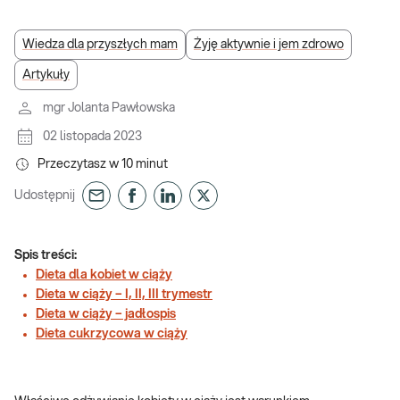
Wiedza dla przyszłych mam
Żyję aktywnie i jem zdrowo
Artykuły
mgr Jolanta Pawłowska
02 listopada 2023
Przeczytasz w
10
minut
Udostępnij
Spis treści:
Dieta dla kobiet w ciąży
Dieta w ciąży – I, II, III trymestr
Dieta w ciąży – jadłospis
Dieta cukrzycowa w ciąży