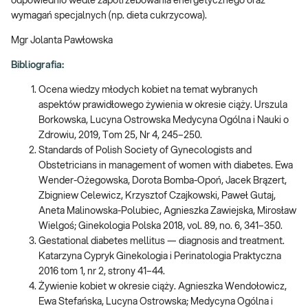
odpowiednio wedle zapotrzebowania energetycznego oraz
wymagań specjalnych (np. dieta cukrzycowa).
Mgr Jolanta Pawłowska
Bibliografia:
Ocena wiedzy młodych kobiet na temat wybranych
aspektów prawidłowego żywienia w okresie ciąży. Urszula
Borkowska, Lucyna Ostrowska Medycyna Ogólna i Nauki o
Zdrowiu, 2019, Tom 25, Nr 4, 245–250.
Standards of Polish Society of Gynecologists and
Obstetricians in management of women with diabetes. Ewa
Wender-Ożegowska, Dorota Bomba-Opoń, Jacek Brązert,
Zbigniew Celewicz, Krzysztof Czajkowski, Paweł Gutaj,
Aneta Malinowska-Polubiec, Agnieszka Zawiejska, Mirosław
Wielgoś; Ginekologia Polska 2018, vol. 89, no. 6, 341–350.
Gestational diabetes mellitus — diagnosis and treatment.
Katarzyna Cypryk Ginekologia i Perinatologia Praktyczna
2016 tom 1, nr 2, strony 41–44.
Żywienie kobiet w okresie ciąży. Agnieszka Wendołowicz,
Ewa Stefańska, Lucyna Ostrowska; Medycyna Ogólna i