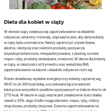
Dieta dla kobiet w ciąży
W okresie ciąży zwiększa się zapotrzebowanie na składniki
odżywcze, witaminy i minerały, stąd ważne jest, aby dieta kobiety
w ciąży była urozmaicona. Należy ograniczyć używki (kawa,
alkohol, nikotyna) oraz niektóre produkty spożywcze
(wysokoprzetworzone, niespasteryzowane, z pleśnią, surowe
mięso i ryby, produkty dosładzane, smażone). W diecie dla kobiety
w ciąży, w zależności od trymestru oraz wskaźnika BMI,
zapotrzebowanie na kalorie i składniki odżywcze różni się.
Średni dodatkowy wydatek energetyczny kobiety ciężarnej wg
WHO to ok 300 kcal/dobę, a oczekiwana łączna wartość
kaloryczna wszystkich posiłków spożywanych w trakcie dnia to ok
2775 kcal. W diecie w ciąży ważne jest zwiększenie ilości białka
nawet o 33%. Jego źródło mogą stanowić: mięso, ryby, rośliny
strączkowe, produkty zbożowe. Dzienne zapotrzebowanie na