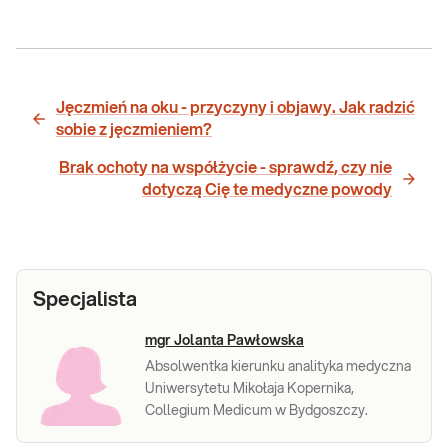
Jęczmień na oku - przyczyny i objawy. Jak radzić
sobie z jęczmieniem?
Brak ochoty na współżycie - sprawdź, czy nie
dotyczą Cię te medyczne powody
Specjalista
mgr Jolanta Pawłowska
Absolwentka kierunku analityka medyczna
Uniwersytetu Mikołaja Kopernika,
Collegium Medicum w Bydgoszczy.