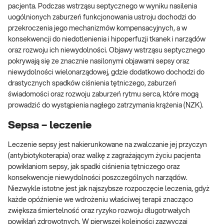
pacjenta. Podczas wstrząsu septycznego w wyniku nasilenia
uogólnionych zaburzeń funkcjonowania ustroju dochodzi do
przekroczenia jego mechanizmów kompensacyjnych, a w
konsekwencji do niedotlenienia i hipoperfuzji tkanek i narządów
oraz rozwoju ich niewydolności. Objawy wstrząsu septycznego
pokrywają się ze znacznie nasilonymi objawami sepsy oraz
niewydolności wielonarządowej, gdzie dodatkowo dochodzi do
drastycznych spadków ciśnienia tętniczego, zaburzeń
świadomości oraz rozwoju zaburzeń rytmu serca, które mogą
prowadzić do wystąpienia nagłego zatrzymania krążenia (NZK).
Sepsa – leczenie
Leczenie sepsy jest nakierunkowane na zwalczanie jej przyczyn
(antybiotykoterapia) oraz walkę z zagrażającym życiu pacjenta
powikłaniom sepsy, jak spadki ciśnienia tętniczego oraz
konsekwencje niewydolności poszczególnych narządów.
Niezwykle istotne jest jak najszybsze rozpoczęcie leczenia, gdyż
każde opóźnienie we wdrożeniu właściwej terapii znacząco
zwiększa śmiertelność oraz ryzyko rozwoju długotrwałych
powikłań zdrowotnych. W pierwszej kolejności zazwyczaj