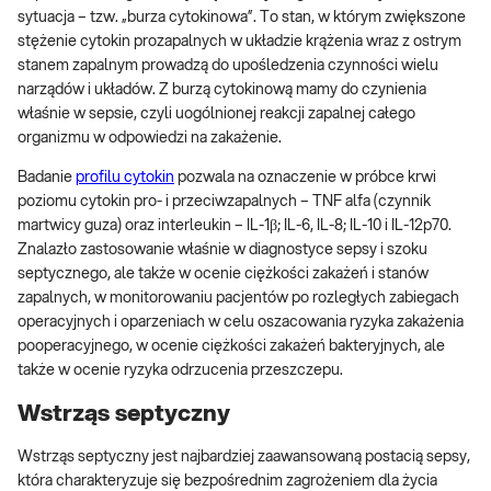
sytuacja – tzw. „burza cytokinowa”. To stan, w którym zwiększone
stężenie cytokin prozapalnych w układzie krążenia wraz z ostrym
stanem zapalnym prowadzą do upośledzenia czynności wielu
narządów i układów. Z burzą cytokinową mamy do czynienia
właśnie w sepsie, czyli uogólnionej reakcji zapalnej całego
organizmu w odpowiedzi na zakażenie.
Badanie
profilu cytokin
pozwala na oznaczenie w próbce krwi
poziomu cytokin pro- i przeciwzapalnych – TNF alfa (czynnik
martwicy guza) oraz interleukin – IL-1β; IL-6, IL-8; IL-10 i IL-12p70.
Znalazło zastosowanie właśnie w diagnostyce sepsy i szoku
septycznego, ale także w ocenie ciężkości zakażeń i stanów
zapalnych, w monitorowaniu pacjentów po rozległych zabiegach
operacyjnych i oparzeniach w celu oszacowania ryzyka zakażenia
pooperacyjnego, w ocenie ciężkości zakażeń bakteryjnych, ale
także w ocenie ryzyka odrzucenia przeszczepu.
Wstrząs septyczny
Wstrząs septyczny jest najbardziej zaawansowaną postacią sepsy,
która charakteryzuje się bezpośrednim zagrożeniem dla życia