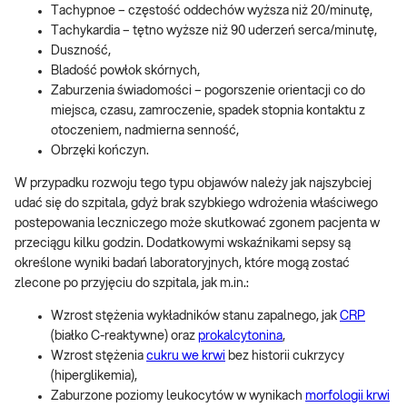
Tachypnoe – częstość oddechów wyższa niż 20/minutę,
Tachykardia – tętno wyższe niż 90 uderzeń serca/minutę,
Duszność,
Bladość powłok skórnych,
Zaburzenia świadomości – pogorszenie orientacji co do
miejsca, czasu, zamroczenie, spadek stopnia kontaktu z
otoczeniem, nadmierna senność,
Obrzęki kończyn.
W przypadku rozwoju tego typu objawów należy jak najszybciej
udać się do szpitala, gdyż brak szybkiego wdrożenia właściwego
postepowania leczniczego może skutkować zgonem pacjenta w
przeciągu kilku godzin. Dodatkowymi wskaźnikami sepsy są
określone wyniki badań laboratoryjnych, które mogą zostać
zlecone po przyjęciu do szpitala, jak m.in.:
Wzrost stężenia wykładników stanu zapalnego, jak
CRP
(białko C-reaktywne) oraz
prokalcytonina
,
Wzrost stężenia
cukru we krwi
bez historii cukrzycy
(hiperglikemia),
Zaburzone poziomy leukocytów w wynikach
morfologii krwi