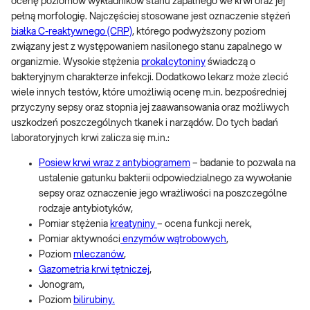
ocenę poziomów wykładników stanu zapalnego we krwi oraz jej
pełną morfologię. Najczęściej stosowane jest oznaczenie stężeń
białka C-reaktywnego (CRP)
, którego podwyższony poziom
związany jest z występowaniem nasilonego stanu zapalnego w
organizmie. Wysokie stężenia
prokalcytoniny
świadczą o
bakteryjnym charakterze infekcji. Dodatkowo lekarz może zlecić
wiele innych testów, które umożliwią ocenę m.in. bezpośredniej
przyczyny sepsy oraz stopnia jej zaawansowania oraz możliwych
uszkodzeń poszczególnych tkanek i narządów. Do tych badań
laboratoryjnych krwi zalicza się m.in.:
Posiew krwi wraz z antybiogramem
– badanie to pozwala na
ustalenie gatunku bakterii odpowiedzialnego za wywołanie
sepsy oraz oznaczenie jego wrażliwości na poszczególne
rodzaje antybiotyków,
Pomiar stężenia
kreatyniny
– ocena funkcji nerek,
Pomiar aktywności
enzymów wątrobowych
,
Poziom
mleczanów
,
Gazometria krwi tętniczej
,
Jonogram,
Poziom
bilirubiny.