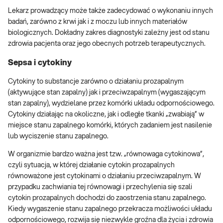
Lekarz prowadzący może także zadecydować o wykonaniu innych
badań, zarówno z krwi jak i z moczu lub innych materiałów
biologicznych. Dokładny zakres diagnostyki zależny jest od stanu
zdrowia pacjenta oraz jego obecnych potrzeb terapeutycznych.
Sepsa i cytokiny
Cytokiny to substancje zarówno o działaniu prozapalnym
(aktywujące stan zapalny) jak i przeciwzapalnym (wygaszającym
stan zapalny), wydzielane przez komórki układu odpornościowego.
Cytokiny działając na okoliczne, jak i odległe tkanki „zwabiają” w
miejsce stanu zapalnego komórki, których zadaniem jest nasilenie
lub wyciszenie stanu zapalnego.
W organizmie bardzo ważna jest tzw. „równowaga cytokinowa”,
czyli sytuacja, w której działanie cytokin prozapalnych
równoważone jest cytokinami o działaniu przeciwzapalnym. W
przypadku zachwiania tej równowagi i przechylenia się szali
cytokin prozapalnych dochodzi do zaostrzenia stanu zapalnego.
Kiedy wygaszenie stanu zapalnego przekracza możliwości układu
odpornościowego, rozwija się niezwykle groźna dla życia i zdrowia