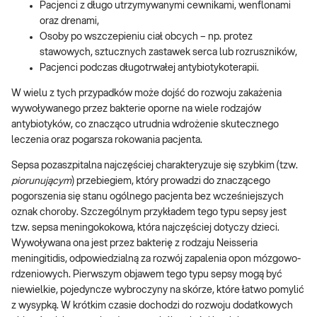
Pacjenci z długo utrzymywanymi cewnikami, wenflonami
oraz drenami,
Osoby po wszczepieniu ciał obcych – np. protez
stawowych, sztucznych zastawek serca lub rozruszników,
Pacjenci podczas długotrwałej antybiotykoterapii.
W wielu z tych przypadków może dojść do rozwoju zakażenia
wywoływanego przez bakterie oporne na wiele rodzajów
antybiotyków, co znacząco utrudnia wdrożenie skutecznego
leczenia oraz pogarsza rokowania pacjenta.
Sepsa pozaszpitalna najczęściej charakteryzuje się szybkim (tzw.
piorunującym
) przebiegiem, który prowadzi do znaczącego
pogorszenia się stanu ogólnego pacjenta bez wcześniejszych
oznak choroby. Szczególnym przykładem tego typu sepsy jest
tzw. sepsa meningokokowa, która najczęściej dotyczy dzieci.
Wywoływana ona jest przez bakterię z rodzaju Neisseria
meningitidis, odpowiedzialną za rozwój zapalenia opon mózgowo-
rdzeniowych. Pierwszym objawem tego typu sepsy mogą być
niewielkie, pojedyncze wybroczyny na skórze, które łatwo pomylić
z wysypką. W krótkim czasie dochodzi do rozwoju dodatkowych