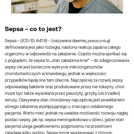
Sepsa – co to jest?
Sepsa – (ICD-10: A41.9) – (nazywana dawniej
posocznicą
)
definiowana jest jako rozległa, nasilona reakcja zapalna całego
organizmu w odpowiedzi na zakażenie. Często można spotkać się
z poglądem, że sepsa to „stan zakażenia krwi” – do zdiagnozowania
sepsy nie jest konieczne wykrycie mikroorganizmów
chorobotwórczych w krwiobiegu, jednak w większości
przypadków będą one tam obecne. Najczęściej za rozwój sepsy
odpowiadają bakterie oraz produkowane przez nie toksyny, choć
może być także wywołana przez pasożyty, grzyby lub (rzadko)
wirusy. Opisywany stan chorobowy najczęściej jest powikłaniem
silnego zakażenia występującego u znacząco osłabionego
pacjenta. Warto mieć jednak na uwadze możliwość rozwoju nagłej
postaci sepsy, jak np. sepsa meningokokowa u dzieci, gdzie stan
pacjenta ulega gwałtownemu pogorszeniu na przestrzeni
zaledwie kilku godzin. Sepsa może występować z różnym