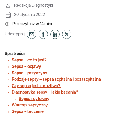
Redakcja Diagnostyki
20 stycznia 2022
Przeczytasz w
14
minut
Udostępnij
Spis treści:
Sepsa – co to jest?
Sepsa – objawy
Sepsa – przyczyny
Rodzaje sepsy – sepsa szpitalna i pozaszpitalna
Czy sepsa jest zaraźliwa?
Diagnostyka sepsy – jakie badania?
Sepsa i cytokiny
Wstrząs septyczny
Sepsa – leczenie