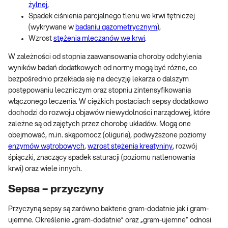
żylnej
,
Spadek ciśnienia parcjalnego tlenu we krwi tętniczej
(wykrywane w
badaniu gazometrycznym
),
Wzrost
stężenia mleczanów we krwi
.
W zależności od stopnia zaawansowania choroby odchylenia
wyników badań dodatkowych od normy mogą być różne, co
bezpośrednio przekłada się na decyzję lekarza o dalszym
postępowaniu leczniczym oraz stopniu zintensyfikowania
włączonego leczenia. W ciężkich postaciach sepsy dodatkowo
dochodzi do rozwoju objawów niewydolności narządowej, które
zależne są od zajętych przez chorobę układów. Mogą one
obejmować, m.in. skąpomocz (oliguria), podwyższone poziomy
enzymów wątrobowych
,
wzrost stężenia kreatyniny
, rozwój
śpiączki, znaczący spadek saturacji (poziomu natlenowania
krwi) oraz wiele innych.
Sepsa – przyczyny
Przyczyną sepsy są zarówno bakterie gram-dodatnie jak i gram-
ujemne. Określenie „gram-dodatnie” oraz „gram-ujemne” odnosi