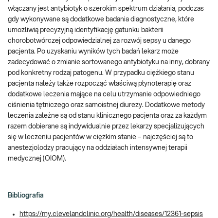
włączany jest antybiotyk o szerokim spektrum działania, podczas
gdy wykonywane są dodatkowe badania diagnostyczne, które
umożliwią precyzyjną identyfikację gatunku bakterii
chorobotwórczej odpowiedzialnej za rozwój sepsy u danego
pacjenta. Po uzyskaniu wyników tych badań lekarz może
zadecydować o zmianie sortowanego antybiotyku na inny, dobrany
pod konkretny rodzaj patogenu. W przypadku ciężkiego stanu
pacjenta należy także rozpocząć właściwą płynoterapię oraz
dodatkowe leczenia mające na celu utrzymanie odpowiedniego
ciśnienia tętniczego oraz samoistnej diurezy. Dodatkowe metody
leczenia zależne są od stanu klinicznego pacjenta oraz za każdym
razem dobierane są indywidualnie przez lekarzy specjalizujących
się w leczeniu pacjentów w ciężkim stanie – najczęściej są to
anestezjolodzy pracujący na oddziałach intensywnej terapii
medycznej (OIOM).
Bibliografia
https://my.clevelandclinic.org/health/diseases/12361-sepsis