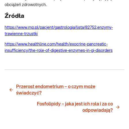
obciążeń zdrowotnych.
Źródła
https://www.mp.pl/pacjent/gastrologia/lista/82752,enzymy-
trawienne-trzustki
https://www.healthline.com/health/exocrine-pancreatic-
insufficiency/the-role-of-digestive-enzymes-in-gi-disorders
Przerost endometrium – o czym może
świadczyć?
Fosfolipidy – jaka jest ich rola i za co
odpowiadają?