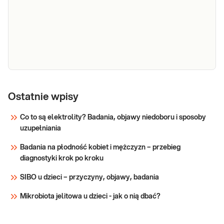
Amylaza
Amylaza. Ocena aktywności amylazy
w krwi, przydatna w diagnostyce i
różnicowaniu chorób trzustki.
Sprawdź
Lipaza
Lipaza. Ocena aktywności lipazy w
krwi, przydatna w diagnostyce i
Ostatnie wpisy
różnicowaniu chorób trzustki.
Co to są elektrolity? Badania, objawy niedoboru i sposoby
uzupełniania
Sprawdź
Badania na płodność kobiet i mężczyzn – przebieg
diagnostyki krok po kroku
SIBO u dzieci – przyczyny, objawy, badania
Mikrobiota jelitowa u dzieci - jak o nią dbać?