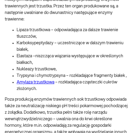
trawiennych jest trzustka. Przez ten organ produkowane są, a
następnie uwalniane do dwunastnicy następujące enzymy
trawienne:
Lipaza trzustkowa – odpowiadająca za dalsze trawienie
tłuszczów,
Karboksypeptydazy – uczestniczące w dalszym trawieniu
białek,
Elastaza –niszcząca wiązania występujące w określonych
białkach,
Nukleazy trzustkowe,
Trypsyna i chymotrypsyna – rozkładające fragmenty białek ,
Amylaza trzustkowa
– rozkładająca cząsteczki cukrów
złożonych.
Poza produkcją enzymów trawiennych sok trzustkowy odpowiada
także za neutralizację niskiego pH treści pokarmowej pochodzącej
z żołądka. Dodatkowo, trzustka pełni także rolę narządu
wewnątrzwydzielniczego – uwalnia ona do krwi określone
hormony, które m.in. odpowiadają za regulację gospodarki
energetycznej organizmu, a także wpływają na wydzielanie innych