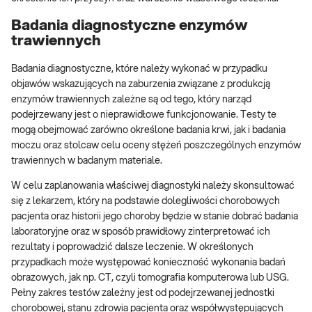
Badania diagnostyczne enzymów
trawiennych
Badania diagnostyczne, które należy wykonać w przypadku
objawów wskazujących na zaburzenia związane z produkcją
enzymów trawiennych zależne są od tego, który narząd
podejrzewany jest o nieprawidłowe funkcjonowanie. Testy te
mogą obejmować zarówno określone badania krwi, jak i badania
moczu oraz stolcaw celu oceny stężeń poszczególnych enzymów
trawiennych w badanym materiale.
W celu zaplanowania właściwej diagnostyki należy skonsultować
się z lekarzem, który na podstawie dolegliwości chorobowych
pacjenta oraz historii jego choroby będzie w stanie dobrać badania
laboratoryjne oraz w sposób prawidłowy zinterpretować ich
rezultaty i poprowadzić dalsze leczenie. W określonych
przypadkach może występować konieczność wykonania badań
obrazowych, jak np. CT, czyli tomografia komputerowa lub USG.
Pełny zakres testów zależny jest od podejrzewanej jednostki
chorobowej, stanu zdrowia pacjenta oraz współwystępujących