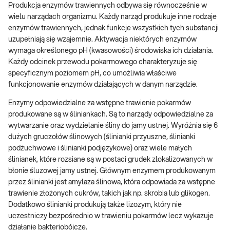
Produkcja enzymów trawiennych odbywa się równocześnie w
wielu narządach organizmu. Każdy narząd produkuje inne rodzaje
enzymów trawiennych, jednak funkcje wszystkich tych substancji
uzupełniają się wzajemnie. Aktywacja niektórych enzymów
wymaga określonego pH (kwasowości) środowiska ich działania.
Każdy odcinek przewodu pokarmowego charakteryzuje się
specyficznym poziomem pH, co umożliwia właściwe
funkcjonowanie enzymów działających w danym narządzie.
Enzymy odpowiedzialne za wstępne trawienie pokarmów
produkowane są w śliniankach. Są to narządy odpowiedzialne za
wytwarzanie oraz wydzielanie śliny do jamy ustnej. Wyróżnia się 6
dużych gruczołów ślinowych (ślinianki przyuszne, ślinianki
podżuchwowe i ślinianki podjęzykowe) oraz wiele małych
ślinianek, które rozsiane są w postaci grudek zlokalizowanych w
błonie śluzowej jamy ustnej. Głównym enzymem produkowanym
przez ślinianki jest amylaza ślinowa, która odpowiada za wstępne
trawienie złożonych cukrów, takich jak np. skrobia lub glikogen.
Dodatkowo ślinianki produkują także lizozym, który nie
uczestniczy bezpośrednio w trawieniu pokarmów lecz wykazuje
działanie bakteriobójcze.