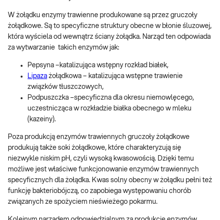
W żołądku enzymy trawienne produkowane są przez gruczoły
żołądkowe. Są to specyficzne struktury obecne w błonie śluzowej,
która wyściela od wewnątrz ściany żołądka. Narząd ten odpowiada
za wytwarzanie takich enzymów jak:
Pepsyna –katalizująca wstępny rozkład białek,
Lipaza
żołądkowa – katalizująca wstępne trawienie
związków tłuszczowych,
Podpuszczka –specyficzna dla okresu niemowlęcego,
uczestnicząca w rozkładzie białka obecnego w mleku
(kazeiny).
Poza produkcją enzymów trawiennych gruczoły żołądkowe
produkują także soki żołądkowe, które charakteryzują się
niezwykle niskim pH, czyli wysoką kwasowością. Dzięki temu
możliwe jest właściwe funkcjonowanie enzymów trawiennych
specyficznych dla żołądka. Kwas solny obecny w żołądku pełni też
funkcję bakteriobójczą, co zapobiega występowaniu chorób
związanych ze spożyciem nieświeżego pokarmu.
Kolejnym narządem odpowiedzialnym za produkcję enzymów