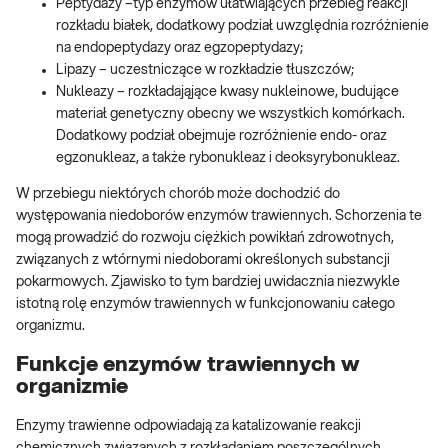
Peptydazy –typ enzymów ułatwiających przebieg reakcji
rozkładu białek, dodatkowy podział uwzględnia rozróżnienie
na endopeptydazy oraz egzopeptydazy;
Lipazy – uczestniczące w rozkładzie tłuszczów;
Nukleazy – rozkładająjące kwasy nukleinowe, budujące
materiał genetyczny obecny we wszystkich komórkach.
Dodatkowy podział obejmuje rozróżnienie endo- oraz
egzonukleaz, a także rybonukleaz i deoksyrybonukleaz.
W przebiegu niektórych chorób może dochodzić do
występowania niedoborów enzymów trawiennych. Schorzenia te
mogą prowadzić do rozwoju ciężkich powikłań zdrowotnych,
związanych z wtórnymi niedoborami określonych substancji
pokarmowych. Zjawisko to tym bardziej uwidacznia niezwykle
istotną rolę enzymów trawiennych w funkcjonowaniu całego
organizmu.
Funkcje enzymów trawiennych w
organizmie
Enzymy trawienne odpowiadają za katalizowanie reakcji