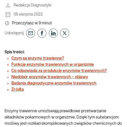
Redakcja Diagnostyki
05 sierpnia 2022
Przeczytasz w
9
minut
Udostępnij
Spis treści:
Czym są enzymy trawienne?
Funkcje enzymów trawiennych w organizmie
Co odpowiada za produkcję enzymów trawiennych?
Niedobór enzymów trawiennych – objawy
Badania diagnostyczne enzymów trawiennych
Źródła
Enzymy trawienne umożliwiają prawidłowe przetwarzanie
składników pokarmowych w organizmie. Dzięki tym substancjom
możliwy jest rozkład skomplikowanych związków chemicznych do