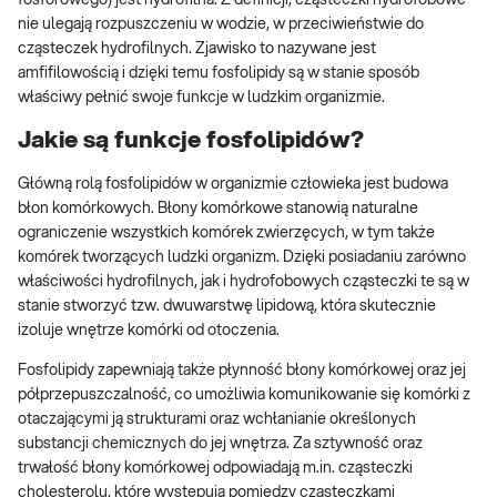
nie ulegają rozpuszczeniu w wodzie, w przeciwieństwie do
cząsteczek hydrofilnych. Zjawisko to nazywane jest
amfifilowością i dzięki temu fosfolipidy są w stanie sposób
właściwy pełnić swoje funkcje w ludzkim organizmie.
Jakie są funkcje fosfolipidów?
Główną rolą fosfolipidów w organizmie człowieka jest budowa
błon komórkowych. Błony komórkowe stanowią naturalne
ograniczenie wszystkich komórek zwierzęcych, w tym także
komórek tworzących ludzki organizm. Dzięki posiadaniu zarówno
właściwości hydrofilnych, jak i hydrofobowych cząsteczki te są w
stanie stworzyć tzw. dwuwarstwę lipidową, która skutecznie
izoluje wnętrze komórki od otoczenia.
Fosfolipidy zapewniają także płynność błony komórkowej oraz jej
półprzepuszczalność, co umożliwia komunikowanie się komórki z
otaczającymi ją strukturami oraz wchłanianie określonych
substancji chemicznych do jej wnętrza. Za sztywność oraz
trwałość błony komórkowej odpowiadają m.in. cząsteczki
cholesterolu, które występują pomiędzy cząsteczkami