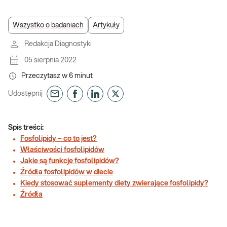
Wszystko o badaniach
Artykuły
Redakcja Diagnostyki
05 sierpnia 2022
Przeczytasz w
6
minut
Udostępnij
Spis treści:
Fosfolipidy – co to jest?
Właściwości fosfolipidów
Jakie są funkcje fosfolipidów?
Źródła fosfolipidów w diecie
Kiedy stosować suplementy diety zwierające fosfolipidy?
Źródła