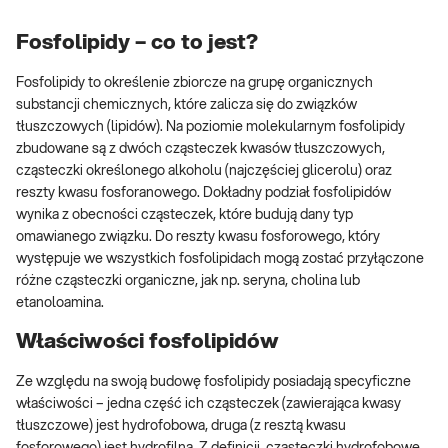
Fosfolipidy – co to jest?
Fosfolipidy to określenie zbiorcze na grupę organicznych
substancji chemicznych, które zalicza się do związków
tłuszczowych (lipidów). Na poziomie molekularnym fosfolipidy
zbudowane są z dwóch cząsteczek kwasów tłuszczowych,
cząsteczki określonego alkoholu (najczęściej glicerolu) oraz
reszty kwasu fosforanowego. Dokładny podział fosfolipidów
wynika z obecności cząsteczek, które budują dany typ
omawianego związku. Do reszty kwasu fosforowego, który
występuje we wszystkich fosfolipidach mogą zostać przyłączone
różne cząsteczki organiczne, jak np. seryna, cholina lub
etanoloamina.
Właściwości fosfolipidów
Ze względu na swoją budowę fosfolipidy posiadają specyficzne
właściwości – jedna część ich cząsteczek (zawierająca kwasy
tłuszczowe) jest hydrofobowa, druga (z resztą kwasu
fosforowego) jest hydrofilna. Z definicji, cząsteczki hydrofobowe