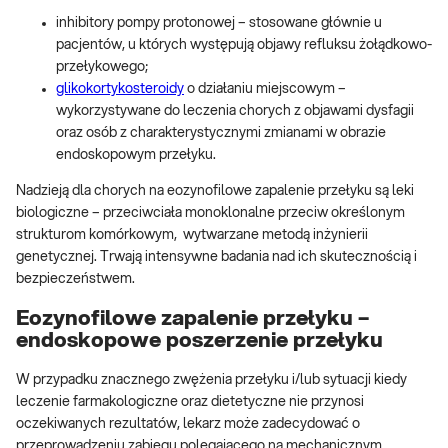
inhibitory pompy protonowej – stosowane głównie u
pacjentów, u których występują objawy refluksu żołądkowo-
przełykowego;
glikokortykosteroidy
o działaniu miejscowym –
wykorzystywane do leczenia chorych z objawami dysfagii
oraz osób z charakterystycznymi zmianami w obrazie
endoskopowym przełyku.
Nadzieją dla chorych na eozynofilowe zapalenie przełyku są leki
biologiczne – przeciwciała monoklonalne przeciw określonym
strukturom komórkowym, wytwarzane metodą inżynierii
genetycznej. Trwają intensywne badania nad ich skutecznością i
bezpieczeństwem.
Eozynofilowe zapalenie przełyku –
endoskopowe poszerzenie przełyku
W przypadku znacznego zwężenia przełyku i/lub sytuacji kiedy
leczenie farmakologiczne oraz dietetyczne nie przynosi
oczekiwanych rezultatów, lekarz może zadecydować o
przeprowadzeniu zabiegu polegającego na mechanicznym