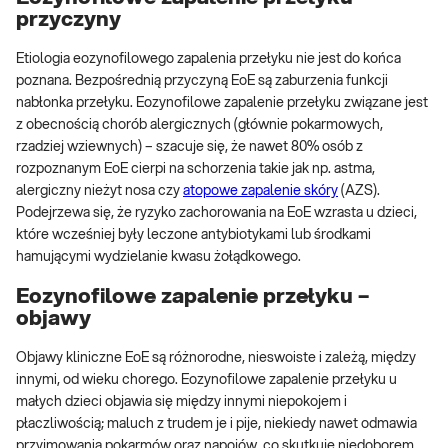
przyczyny
Etiologia eozynofilowego zapalenia przełyku nie jest do końca
poznana. Bezpośrednią przyczyną EoE są zaburzenia funkcji
nabłonka przełyku. Eozynofilowe zapalenie przełyku związane jest
z obecnością chorób alergicznych (głównie pokarmowych,
rzadziej wziewnych) – szacuje się, że nawet 80% osób z
rozpoznanym EoE cierpi na schorzenia takie jak np. astma,
alergiczny nieżyt nosa czy
atopowe zapalenie skóry
(AZS).
Podejrzewa się, że ryzyko zachorowania na EoE wzrasta u dzieci,
które wcześniej były leczone antybiotykami lub środkami
hamującymi wydzielanie kwasu żołądkowego.
Eozynofilowe zapalenie przełyku –
objawy
Objawy kliniczne EoE są różnorodne, nieswoiste i zależą, między
innymi, od wieku chorego. Eozynofilowe zapalenie przełyku u
małych dzieci objawia się między innymi niepokojem i
płaczliwością; maluch z trudem je i pije, niekiedy nawet odmawia
przyjmowania pokarmów oraz napojów, co skutkuje niedoborem