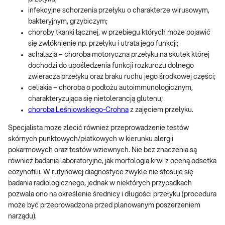
infekcyjne schorzenia przełyku o charakterze wirusowym,
bakteryjnym, grzybiczym;
choroby tkanki łącznej, w przebiegu których może pojawić
się zwłóknienie np. przełyku i utrata jego funkcji;
achalazja – choroba motoryczna przełyku na skutek której
dochodzi do upośledzenia funkcji rozkurczu dolnego
zwieracza przełyku oraz braku ruchu jego środkowej części;
celiakia – choroba o podłożu autoimmunologicznym,
charakteryzująca się nietolerancją glutenu;
choroba Leśniowskiego-Crohna
z zajęciem przełyku.
Specjalista może zlecić również przeprowadzenie testów
skórnych punktowych/płatkowych w kierunku alergii
pokarmowych oraz testów wziewnych. Nie bez znaczenia są
również badania laboratoryjne, jak morfologia krwi z oceną odsetka
eozynofilii. W rutynowej diagnostyce zwykle nie stosuje się
badania radiologicznego, jednak w niektórych przypadkach
pozwala ono na określenie średnicy i długości przełyku (procedura
może być przeprowadzona przed planowanym poszerzeniem
narządu).