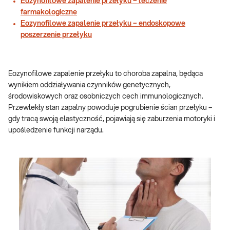
Eozynofilowe zapalenie przełyku – leczenie
farmakologiczne
Eozynofilowe zapalenie przełyku – endoskopowe
poszerzenie przełyku
Eozynofilowe zapalenie przełyku to choroba zapalna, będąca
wynikiem oddziaływania czynników genetycznych,
środowiskowych oraz osobniczych cech immunologicznych.
Przewlekły stan zapalny powoduje pogrubienie ścian przełyku –
gdy tracą swoją elastyczność, pojawiają się zaburzenia motoryki i
upośledzenie funkcji narządu.