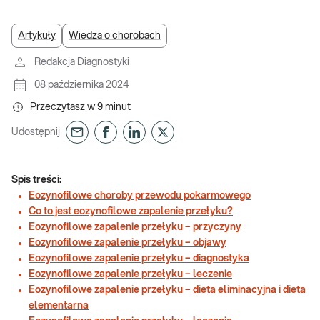
Artykuły
Wiedza o chorobach
Redakcja Diagnostyki
08 października 2024
Przeczytasz w
9
minut
Udostępnij
Spis treści:
Eozynofilowe choroby przewodu pokarmowego
Co to jest eozynofilowe zapalenie przełyku?
Eozynofilowe zapalenie przełyku – przyczyny
Eozynofilowe zapalenie przełyku – objawy
Eozynofilowe zapalenie przełyku – diagnostyka
Eozynofilowe zapalenie przełyku – leczenie
Eozynofilowe zapalenie przełyku – dieta eliminacyjna i dieta
elementarna