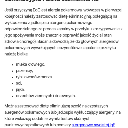
Jeśli przyczyną EoE jest alergia pokarmowa, wówczas w pierwszej
kolejności należy zastosować dietę eliminacyjną, polegającą na
wykluczeniu z jadłospisu alergenu pokarmowego
odpowiedzialnego za proces zapalny w przełyku (zrezygnowanie z
jego spożywania może znacznie poprawić jakość życia i stan
zdrowia chorego). Badania dowodzą, że do głównych alergenów
pokarmowych wywołujących eozynofilowe zapalenie przełyku
należą białka:
mleka krowiego,
pszenicy,
ryb i owoców morza,
soi,
jajka,
orzechów ziemnych i drzewnych.
Można zastosować dietę eliminującą sześć najczęstszych
alergenów pokarmowych lub jadłospis wykluczający alergeny, na
które wskazują dodatnie wyniki testów skórnych
punktowych/płatkowych lub pomiary
alergenowo swoistej IgE