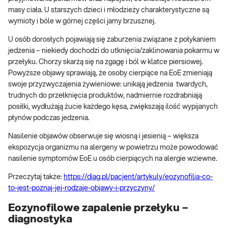
masy ciała. U starszych dzieci i młodzieży charakterystyczne są
wymioty i bóle w górnej części jamy brzusznej.
U osób dorosłych pojawiają się zaburzenia związane z połykaniem
jedzenia – niekiedy dochodzi do utknięcia/zaklinowania pokarmu w
przełyku. Chorzy skarżą się na zgagę i ból w klatce piersiowej.
Powyższe objawy sprawiają, że osoby cierpiące na EoE zmieniają
swoje przyzwyczajenia żywieniowe: unikają jedzenia twardych,
trudnych do przełknięcia produktów, nadmiernie rozdrabniają
posiłki, wydłużają żucie każdego kęsa, zwiększają ilość wypijanych
płynów podczas jedzenia.
Nasilenie objawów obserwuje się wiosną i jesienią – większa
ekspozycja organizmu na alergeny w powietrzu może powodować
nasilenie symptomów EoE u osób cierpiących na alergie wziewne.
Przeczytaj także:
https://diag.pl/pacjent/artykuly/eozynofilia-co-
to-jest-poznaj-jej-rodzaje-objawy-i-przyczyny/
Eozynofilowe zapalenie przełyku –
diagnostyka