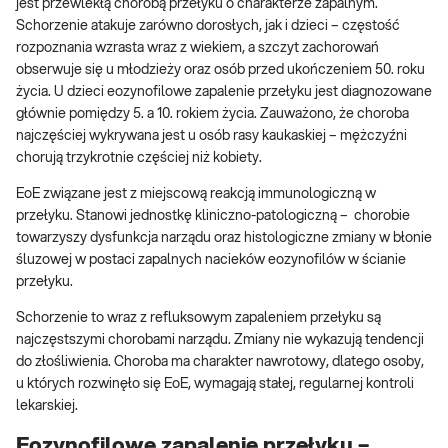
jest przewlekłą chorobą przełyku o charakterze zapalnym.
Schorzenie atakuje zarówno dorosłych, jak i dzieci – częstość
rozpoznania wzrasta wraz z wiekiem, a szczyt zachorowań
obserwuje się u młodzieży oraz osób przed ukończeniem 50. roku
życia. U dzieci eozynofilowe zapalenie przełyku jest diagnozowane
głównie pomiędzy 5. a 10. rokiem życia. Zauważono, że choroba
najczęściej wykrywana jest u osób rasy kaukaskiej – mężczyźni
chorują trzykrotnie częściej niż kobiety.
EoE związane jest z miejscową reakcją immunologiczną w
przełyku. Stanowi jednostkę kliniczno-patologiczną – chorobie
towarzyszy dysfunkcja narządu oraz histologiczne zmiany w błonie
śluzowej w postaci zapalnych nacieków eozynofilów w ścianie
przełyku.
Schorzenie to wraz z refluksowym zapaleniem przełyku są
najczęstszymi chorobami narządu. Zmiany nie wykazują tendencji
do złośliwienia. Choroba ma charakter nawrotowy, dlatego osoby,
u których rozwinęło się EoE, wymagają stałej, regularnej kontroli
lekarskiej.
Eozynofilowe zapalenie przełyku –