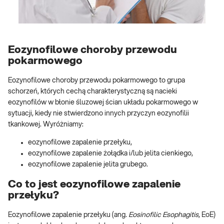
Eozynofilowe choroby przewodu
pokarmowego
Eozynofilowe choroby przewodu pokarmowego to grupa
schorzeń, których cechą charakterystyczną są nacieki
eozynofilów w błonie śluzowej ścian układu pokarmowego w
sytuacji, kiedy nie stwierdzono innych przyczyn eozynofilii
tkankowej. Wyróżniamy:
eozynofilowe zapalenie przełyku,
eozynofilowe zapalenie żołądka i/lub jelita cienkiego,
eozynofilowe zapalenie jelita grubego.
Co to jest eozynofilowe zapalenie
przełyku?
Eozynofilowe zapalenie przełyku (ang
. Eosinofilic Esophagitis
, EoE)