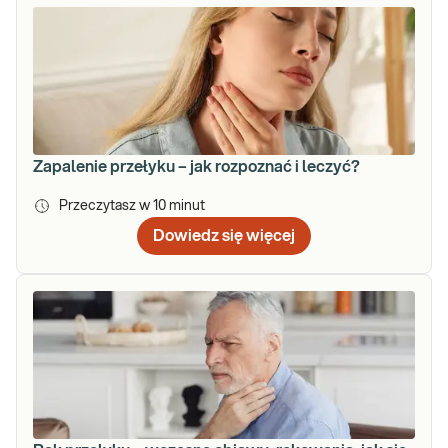
Zapalenie przełyku – jak rozpoznać i leczyć?
Przeczytasz w
10
minut
Dowiedz się więcej