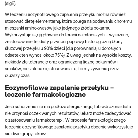
(sIgE).
W leczeniu eozynofilowego zapalenia przełyku można również
stosować dietę elementarną, która polega na podawaniu choremu
mieszanki aminokwasów jako jedynego źródła pokarmu.
Wykorzystuje się ją głównie do terapii najmłodszych – wykazano,
że stosowanie tej diety przynosi poprawę histologiczną błony
śluzowej przełyku u 90% dzieci (dla porównania, u dorosłych
odsetek ten wynosi około 75%). Z uwagi jednak na wysokie koszty,
niekiedy złą tolerancję oraz ograniczoną liczbę pokarmów i
smaków, nie zaleca się stosowania tej formy żywienia przez
dłuższy czas.
Eozynofilowe zapalenie przełyku –
leczenie farmakologiczne
Jeśli schorzenie nie ma podłoża alergicznego, lub wdrożona dieta
nie przynosi oczekiwanych rezultatów, lekarz może zadecydować
o zastosowaniu farmakoterapii. W procesie farmakologicznego
leczenia eozynofilowego zapalenia przełyku obecnie wykorzystuje
się dwie grupy leków: