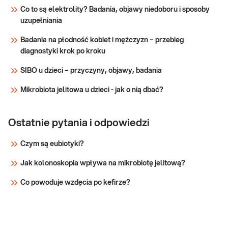
krwi. Pomaga w wykrywaniu infekcji, stanów
Co to są elektrolity? Badania, objawy niedoboru i sposoby
zapalnych, niedokrwistości i innych zaburzeń.
uzupełniania
Sprawdź
Stosowane w diagnosty
Badania na płodność kobiet i mężczyzn – przebieg
diagnostyki krok po kroku
SIBO u dzieci – przyczyny, objawy, badania
Mikrobiota jelitowa u dzieci - jak o nią dbać?
Ostatnie pytania i odpowiedzi
Czym są eubiotyki?
Jak kolonoskopia wpływa na mikrobiotę jelitową?
Co powoduje wzdęcia po kefirze?