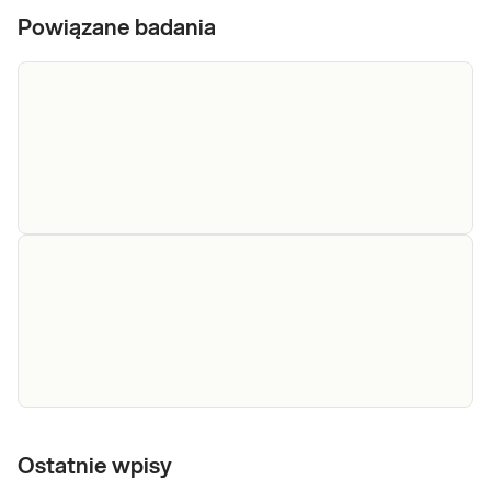
Powiązane badania
Eozynofilia
Eozynofilia bezwzględna (manualnie).
Badanie przydatne w diagnostyce chorób
bezwzględna
pasożytniczych i alergicznych oraz stanów
zapalnych dróg oddechowych.
Sprawdź
Morfologia
Morfologia krwi pełna (5-diff) Podstawowe
badanie krwi oceniające liczbę i wygląd krwinek:
krwi
Ostatnie wpisy
czerwonych, białych (w 5 frakcjach) oraz płytek