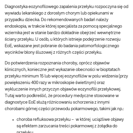
Diagnostyka eozynofilowego zapalenia przełyku rozpoczyna się od
wywiadu lekarskiego z dorosłym chorym lub opiekunami w
przypadku dziecka. Do rekomendowanych badań należy
endoskopia, w trakcie której specjalista za pomocą specjalnego
wziernika jest w stanie bardzo dokładnie obejrzeć wewnętrzne
ściany przełyku. U osób, u których istnieje podejrzenie rozwoju
EoE, wskazane jest pobranie do badania patomorfologicznego
wycinków błony śluzowej z różnych części przełyku.
Do potwierdzenia rozpoznania choroby, oprócz objawów
klinicznych, konieczne jest wykazanie obecności w bioptatach
przełyku minimum 15 lub więcej eozynofilów w polu widzenia (przy
powiększeniu 400 razy w mikroskopie świetlnym) oraz
wykluczenie innych przyczyn objawów eozynofilii przełykowej.
Tutaj warto podkreślić, że procedury medyczne stosowane w
diagnostyce EoE służą różnicowaniu schorzenia z innymi
chorobami górnej części przewodu pokarmowego, takimi jak np.:
choroba refluksowa przełyku – w której uciążliwe objawy
są efektem zarzucania treści pokarmowej z żołądka do
przełyku;