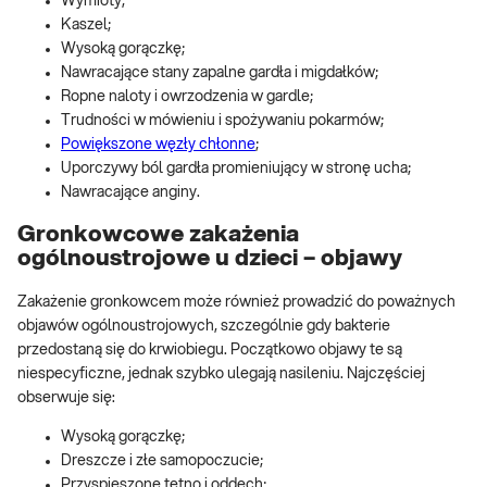
Wymioty;
Kaszel;
Wysoką gorączkę;
Nawracające stany zapalne gardła i migdałków;
Ropne naloty i owrzodzenia w gardle;
Trudności w mówieniu i spożywaniu pokarmów;
Powiększone węzły chłonne
;
Uporczywy ból gardła promieniujący w stronę ucha;
Nawracające anginy.
Gronkowcowe zakażenia
ogólnoustrojowe u dzieci – objawy
Zakażenie gronkowcem może również prowadzić do poważnych
objawów ogólnoustrojowych, szczególnie gdy bakterie
przedostaną się do krwiobiegu. Początkowo objawy te są
niespecyficzne, jednak szybko ulegają nasileniu. Najczęściej
obserwuje się:
Wysoką gorączkę;
Dreszcze i złe samopoczucie;
Przyspieszone tętno i oddech;