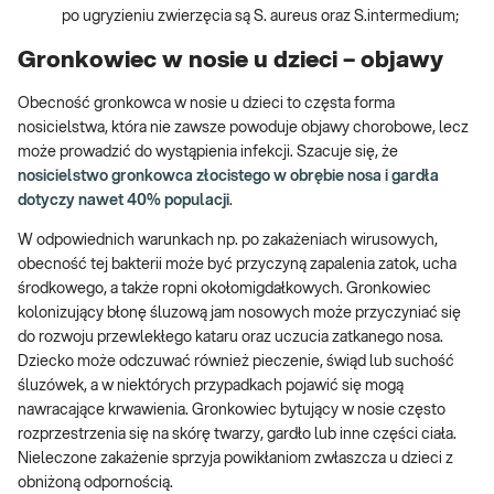
po ugryzieniu zwierzęcia są S. aureus oraz S.intermedium;
Gronkowiec w nosie u dzieci – objawy
Obecność gronkowca w nosie u dzieci to częsta forma
nosicielstwa, która nie zawsze powoduje objawy chorobowe, lecz
może prowadzić do wystąpienia infekcji. Szacuje się, że
nosicielstwo gronkowca złocistego w obrębie nosa i gardła
dotyczy nawet 40% populacji
.
W odpowiednich warunkach np. po zakażeniach wirusowych,
obecność tej bakterii może być przyczyną zapalenia zatok, ucha
środkowego, a także ropni okołomigdałkowych. Gronkowiec
kolonizujący błonę śluzową jam nosowych może przyczyniać się
do rozwoju przewlekłego kataru oraz uczucia zatkanego nosa.
Dziecko może odczuwać również pieczenie, świąd lub suchość
śluzówek, a w niektórych przypadkach pojawić się mogą
nawracające krwawienia. Gronkowiec bytujący w nosie często
rozprzestrzenia się na skórę twarzy, gardło lub inne części ciała.
Nieleczone zakażenie sprzyja powikłaniom zwłaszcza u dzieci z
obniżoną odpornością.