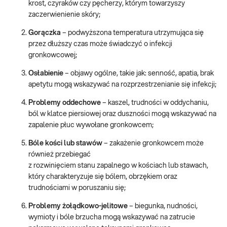
krost, czyraków czy pęcherzy, którym towarzyszy
zaczerwienienie skóry;
Gorączka
– podwyższona temperatura utrzymująca się
przez dłuższy czas może świadczyć o infekcji
gronkowcowej;
Osłabienie
– objawy ogólne, takie jak: senność, apatia, brak
apetytu mogą wskazywać na rozprzestrzenianie się infekcji;
Problemy oddechowe
– kaszel, trudności w oddychaniu,
ból w klatce piersiowej oraz duszności mogą wskazywać na
zapalenie płuc wywołane gronkowcem;
Bóle kości lub stawów
– zakażenie gronkowcem może
również przebiegać
z rozwinięciem stanu zapalnego w kościach lub stawach,
który charakteryzuje się bólem, obrzękiem oraz
trudnościami w poruszaniu się;
Problemy żołądkowo-jelitowe
– biegunka, nudności,
wymioty i bóle brzucha mogą wskazywać na zatrucie