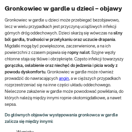
Gronkowiec w gardle u dzieci – objawy
Gronkowiec w gardle u dzieci może przebiegać bezobjawowo,
lecz w wielu przypadkach jest przyczyną uciążliwych infekcji
górnych dróg oddechowych. Dzieci skarżą się wówczas na
silny
ból gardła, trudności w przełykaniu oraz uczucie drapania
.
Migdałki mogą być powiększone, zaczerwienione, a na ich
powierzchni z czasem pojawia się
ropny nalot
. Szyjne węzły
chłonne staja się tkliwe i obrzęknięte. Często infekcji towarzyszy
gorączka, osłabienie oraz niechęć do jedzenia i picia wody z
powodu dyskomfortu
. Gronkowiec w gardle może również
prowadzić do nawracających
angin
, a w cięższych przypadkach
rozprzestrzeniać się na inne części układu oddechowego.
Nieleczone zakażenie w gardle może powodować powikłania, do
których należą między innymi ropnie okołomigdałkowe, a nawet
sepsa.
Do głównych objawów występowania gronkowca w gardle
zalicza się między innymi: