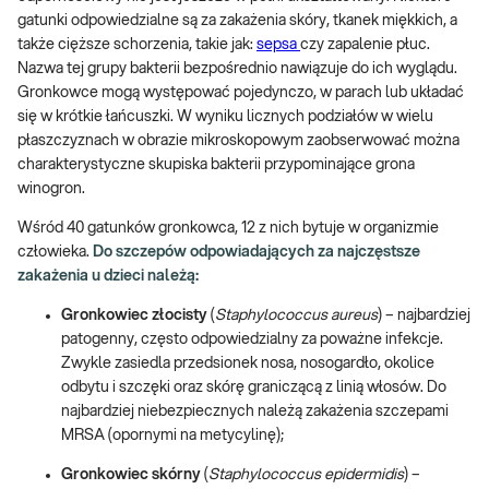
gatunki odpowiedzialne są za zakażenia skóry, tkanek miękkich, a
także cięższe schorzenia, takie jak:
sepsa
czy zapalenie płuc.
Nazwa tej grupy bakterii bezpośrednio nawiązuje do ich wyglądu.
Gronkowce mogą występować pojedynczo, w parach lub układać
się w krótkie łańcuszki. W wyniku licznych podziałów w wielu
płaszczyznach w obrazie mikroskopowym zaobserwować można
charakterystyczne skupiska bakterii przypominające grona
winogron.
Wśród 40 gatunków gronkowca, 12 z nich bytuje w organizmie
człowieka.
Do szczepów odpowiadających za najczęstsze
zakażenia u dzieci należą:
Gronkowiec złocisty
(
Staphylococcus aureus
) – najbardziej
patogenny, często odpowiedzialny za poważne infekcje.
Zwykle zasiedla przedsionek nosa, nosogardło, okolice
odbytu i szczęki oraz skórę graniczącą z linią włosów. Do
najbardziej niebezpiecznych należą zakażenia szczepami
MRSA (opornymi na metycylinę);
Gronkowiec skórny
(
Staphylococcus epidermidis
) –