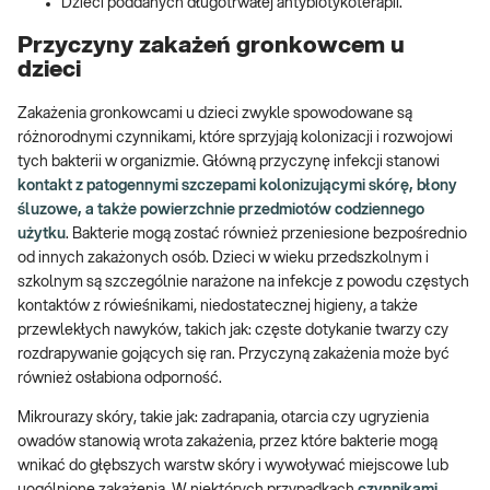
Dzieci poddanych długotrwałej antybiotykoterapii.
Przyczyny zakażeń gronkowcem u
dzieci
Zakażenia gronkowcami u dzieci zwykle spowodowane są
różnorodnymi czynnikami, które sprzyjają kolonizacji i rozwojowi
tych bakterii w organizmie. Główną przyczynę infekcji stanowi
kontakt z patogennymi szczepami kolonizującymi skórę, błony
śluzowe, a także powierzchnie przedmiotów codziennego
użytku
. Bakterie mogą zostać również przeniesione bezpośrednio
od innych zakażonych osób. Dzieci w wieku przedszkolnym i
szkolnym są szczególnie narażone na infekcje z powodu częstych
kontaktów z rówieśnikami, niedostatecznej higieny, a także
przewlekłych nawyków, takich jak: częste dotykanie twarzy czy
rozdrapywanie gojących się ran. Przyczyną zakażenia może być
również osłabiona odporność.
Mikrourazy skóry, takie jak: zadrapania, otarcia czy ugryzienia
owadów stanowią wrota zakażenia, przez które bakterie mogą
wnikać do głębszych warstw skóry i wywoływać miejscowe lub
uogólnione zakażenia. W niektórych przypadkach
czynnikami