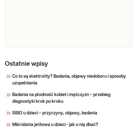
Wymaz z
Wymaz z rany (bad. bakter.). Wymaz z rany
rany (bad.
Ostatnie wpisy
wykonywany jest w diagnostyce
mikrobiologicznej zakażeń ran, zakażeń
bakter.)
Co to są elektrolity? Badania, objawy niedoboru i sposoby
przyrannych i w nieprawidłowym procesie
uzupełniania
gojenia ran.
Sprawdź
Badania na płodność kobiet i mężczyzn – przebieg
diagnostyki krok po kroku
SIBO u dzieci – przyczyny, objawy, badania
Mikrobiota jelitowa u dzieci - jak o nią dbać?