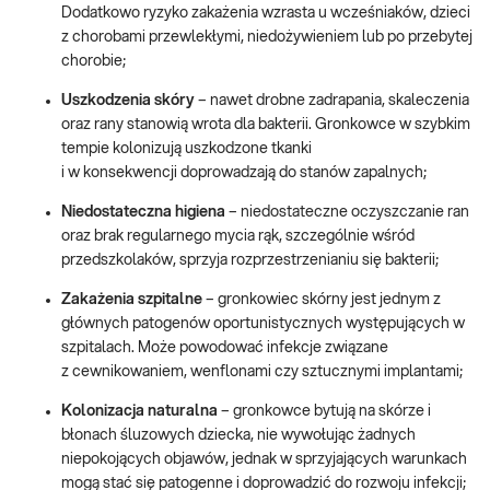
Dodatkowo ryzyko zakażenia wzrasta u wcześniaków, dzieci
z chorobami przewlekłymi, niedożywieniem lub po przebytej
chorobie;
Uszkodzenia skóry
– nawet drobne zadrapania, skaleczenia
oraz rany stanowią wrota dla bakterii. Gronkowce w szybkim
tempie kolonizują uszkodzone tkanki
i w konsekwencji doprowadzają do stanów zapalnych;
Niedostateczna higiena
– niedostateczne oczyszczanie ran
oraz brak regularnego mycia rąk, szczególnie wśród
przedszkolaków, sprzyja rozprzestrzenianiu się bakterii;
Zakażenia szpitalne
– gronkowiec skórny jest jednym z
głównych patogenów oportunistycznych występujących w
szpitalach. Może powodować infekcje związane
z cewnikowaniem, wenflonami czy sztucznymi implantami;
Kolonizacja naturalna
– gronkowce bytują na skórze i
błonach śluzowych dziecka, nie wywołując żadnych
niepokojących objawów, jednak w sprzyjających warunkach
mogą stać się patogenne i doprowadzić do rozwoju infekcji;