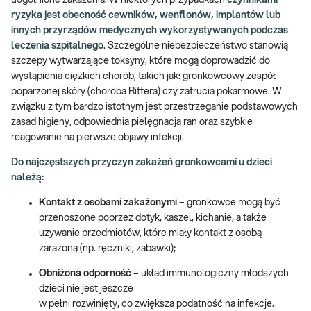
ryzyka jest obecność cewników, wenflonów, implantów lub
innych przyrządów medycznych wykorzystywanych podczas
leczenia szpitalnego
. Szczególne niebezpieczeństwo stanowią
szczepy wytwarzające toksyny, które mogą doprowadzić do
wystąpienia ciężkich chorób, takich jak: gronkowcowy zespół
poparzonej skóry (choroba Rittera) czy zatrucia pokarmowe. W
związku z tym bardzo istotnym jest przestrzeganie podstawowych
zasad higieny, odpowiednia pielęgnacja ran oraz szybkie
reagowanie na pierwsze objawy infekcji.
Do najczęstszych przyczyn zakażeń gronkowcami u dzieci
należą:
Kontakt z osobami zakażonymi
– gronkowce mogą być
przenoszone poprzez dotyk, kaszel, kichanie, a także
używanie przedmiotów, które miały kontakt z osobą
zarażoną (np. ręczniki, zabawki);
Obniżona odporność
– układ immunologiczny młodszych
dzieci nie jest jeszcze
w pełni rozwinięty, co zwiększa podatność na infekcje.