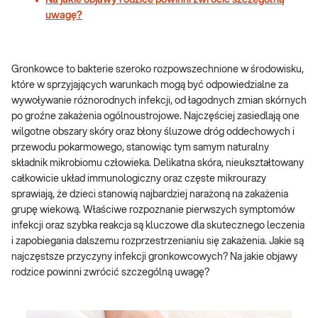
Na jakie objawy rodzice powinni zwrócić szczególną
uwagę?
Gronkowce to bakterie szeroko rozpowszechnione w środowisku,
które w sprzyjających warunkach mogą być odpowiedzialne za
wywoływanie różnorodnych infekcji, od łagodnych zmian skórnych
po groźne zakażenia ogólnoustrojowe. Najczęściej zasiedlają one
wilgotne obszary skóry oraz błony śluzowe dróg oddechowych i
przewodu pokarmowego, stanowiąc tym samym naturalny
składnik mikrobiomu człowieka. Delikatna skóra, nieukształtowany
całkowicie układ immunologiczny oraz częste mikrourazy
sprawiają, że dzieci stanowią najbardziej narażoną na zakażenia
grupę wiekową. Właściwe rozpoznanie pierwszych symptomów
infekcji oraz szybka reakcja są kluczowe dla skutecznego leczenia
i zapobiegania dalszemu rozprzestrzenianiu się zakażenia. Jakie są
najczęstsze przyczyny infekcji gronkowcowych? Na jakie objawy
rodzice powinni zwrócić szczególną uwagę?