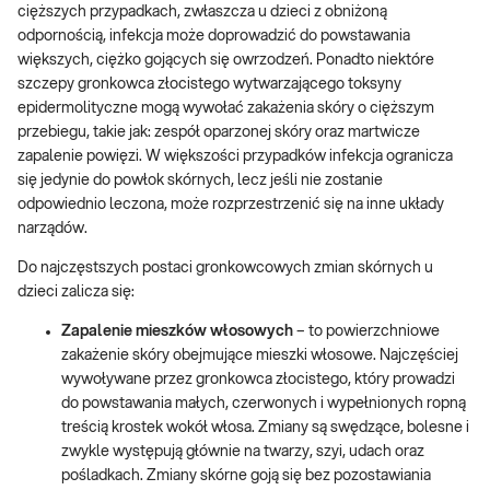
cięższych przypadkach, zwłaszcza u dzieci z obniżoną
odpornością, infekcja może doprowadzić do powstawania
większych, ciężko gojących się owrzodzeń. Ponadto niektóre
szczepy gronkowca złocistego wytwarzającego toksyny
epidermolityczne mogą wywołać zakażenia skóry o cięższym
przebiegu, takie jak: zespół oparzonej skóry oraz martwicze
zapalenie powięzi. W większości przypadków infekcja ogranicza
się jedynie do powłok skórnych, lecz jeśli nie zostanie
odpowiednio leczona, może rozprzestrzenić się na inne układy
narządów.
Do najczęstszych postaci gronkowcowych zmian skórnych u
dzieci zalicza się:
Zapalenie mieszków włosowych
– to powierzchniowe
zakażenie skóry obejmujące mieszki włosowe. Najczęściej
wywoływane przez gronkowca złocistego, który prowadzi
do powstawania małych, czerwonych i wypełnionych ropną
treścią krostek wokół włosa. Zmiany są swędzące, bolesne i
zwykle występują głównie na twarzy, szyi, udach oraz
pośladkach. Zmiany skórne goją się bez pozostawiania