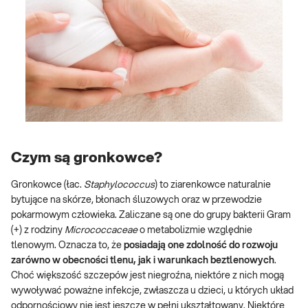
Czym są gronkowce?
Gronkowce (łac.
Staphylococcus
) to ziarenkowce naturalnie
bytujące na skórze, błonach śluzowych oraz w przewodzie
pokarmowym człowieka. Zaliczane są one do grupy bakterii Gram
(+) z rodziny
Micrococcaceae
o metabolizmie względnie
tlenowym. Oznacza to, że
posiadają one zdolność do rozwoju
zarówno w obecności tlenu, jak i warunkach beztlenowych
.
Choć większość szczepów jest niegroźna, niektóre z nich mogą
wywoływać poważne infekcje, zwłaszcza u dzieci, u których układ
odpornościowy nie jest jeszcze w pełni ukształtowany. Niektóre