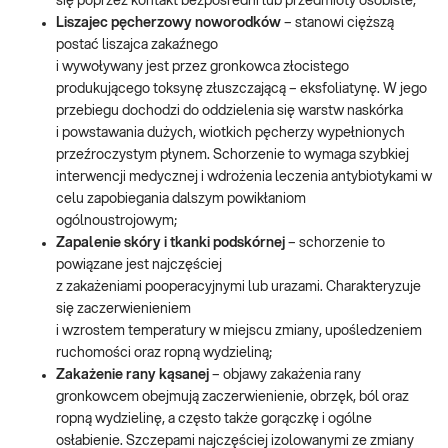
się poprzez kontakt bezpośredni lub przedmioty osobiste;
Liszajec pęcherzowy noworodków
– stanowi cięższą
postać liszajca zakaźnego
i wywoływany jest przez gronkowca złocistego
produkującego toksynę złuszczającą – eksfoliatynę. W jego
przebiegu dochodzi do oddzielenia się warstw naskórka
i powstawania dużych, wiotkich pęcherzy wypełnionych
przeźroczystym płynem. Schorzenie to wymaga szybkiej
interwencji medycznej i wdrożenia leczenia antybiotykami w
celu zapobiegania dalszym powikłaniom
ogólnoustrojowym;
Zapalenie skóry i tkanki podskórnej
– schorzenie to
powiązane jest najczęściej
z zakażeniami pooperacyjnymi lub urazami. Charakteryzuje
się zaczerwienieniem
i wzrostem temperatury w miejscu zmiany, upośledzeniem
ruchomości oraz ropną wydzieliną;
Zakażenie rany kąsanej
– objawy zakażenia rany
gronkowcem obejmują zaczerwienienie, obrzęk, ból oraz
ropną wydzielinę, a często także gorączkę i ogólne
osłabienie. Szczepami najczęściej izolowanymi ze zmiany