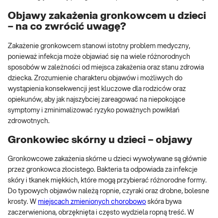
Objawy zakażenia gronkowcem u dzieci
– na co zwrócić uwagę?
Zakażenie gronkowcem stanowi istotny problem medyczny,
ponieważ infekcja może objawiać się na wiele różnorodnych
sposobów w zależności od miejsca zakażenia oraz stanu zdrowia
dziecka. Zrozumienie charakteru objawów i możliwych do
wystąpienia konsekwencji jest kluczowe dla rodziców oraz
opiekunów, aby jak najszybciej zareagować na niepokojące
symptomy i zminimalizować ryzyko poważnych powikłań
zdrowotnych.
Gronkowiec skórny u dzieci – objawy
Gronkowcowe zakażenia skórne u dzieci wywoływane są głównie
przez gronkowca złocistego. Bakteria ta odpowiada za infekcje
skóry i tkanek miękkich, które mogą przybierać różnorodne formy.
Do typowych objawów należą ropnie, czyraki oraz drobne, bolesne
krosty. W
miejscach zmienionych chorobowo
skóra bywa
zaczerwieniona, obrzęknięta i często wydziela ropną treść. W