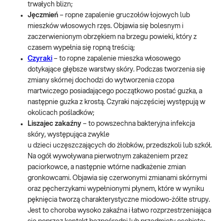
trwałych blizn;
Jęczmień
– ropne zapalenie gruczołów łojowych lub
mieszków włosowych rzęs. Objawia się bolesnym i
zaczerwienionym obrzękiem na brzegu powieki, który z
czasem wypełnia się ropną treścią;
Czyraki
– to ropne zapalenie mieszka włosowego
dotykające głębsze warstwy skóry. Podczas tworzenia się
zmiany skórnej dochodzi do wytworzenia czopa
martwiczego posiadającego początkowo postać guzka, a
następnie guzka z krostą. Czyraki najczęściej występują w
okolicach pośladków;
Liszajec zakaźny
– to powszechna bakteryjna infekcja
skóry, występująca zwykle
u dzieci uczęszczających do żłobków, przedszkoli lub szkół.
Na ogół wywoływana pierwotnym zakażeniem przez
paciorkowce, a następnie wtórne nadkażenie zmian
gronkowcami. Objawia się czerwonymi zmianami skórnymi
oraz pęcherzykami wypełnionymi płynem, które w wyniku
pęknięcia tworzą charakterystyczne miodowo-żółte strupy.
Jest to choroba wysoko zakaźna i łatwo rozprzestrzeniająca