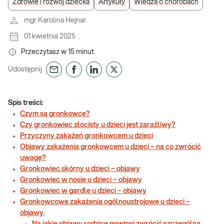
Zdrowie i rozwój dziecka
Artykuły
Wiedza o chorobach
mgr Karolina Hejnar
01 kwietnia 2025
Przeczytasz w
15
minut
Udostępnij
Spis treści:
Czym są gronkowce?
Czy gronkowiec złocisty u dzieci jest zaraźliwy?
Przyczyny zakażeń gronkowcem u dzieci
Objawy zakażenia gronkowcem u dzieci – na co zwrócić
uwagę?
Gronkowiec skórny u dzieci – objawy
Gronkowiec w nosie u dzieci – objawy
Gronkowiec w gardle u dzieci – objawy
Gronkowcowe zakażenia ogólnoustrojowe u dzieci –
objawy