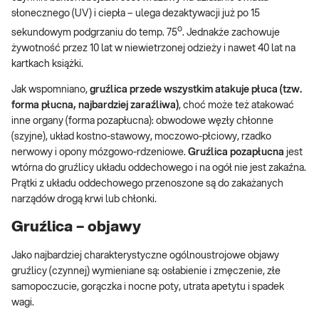
słonecznego (UV) i ciepła – ulega dezaktywacji już po 15
o
sekundowym podgrzaniu do temp. 75
. Jednakże zachowuje
żywotność przez 10 lat w niewietrzonej odzieży i nawet 40 lat na
kartkach książki.
Jak wspomniano,
gruźlica przede wszystkim atakuje płuca (tzw.
forma płucna, najbardziej zaraźliwa)
, choć może też atakować
inne organy (forma pozapłucna): obwodowe węzły chłonne
(szyjne), układ kostno-stawowy, moczowo-płciowy, rzadko
nerwowy i opony mózgowo-rdzeniowe.
Gruźlica pozapłucna
jest
wtórna do gruźlicy układu oddechowego i na ogół nie jest zakaźna.
Prątki z układu oddechowego przenoszone są do zakażanych
narządów drogą krwi lub chłonki.
Gruźlica – objawy
Jako najbardziej charakterystyczne ogólnoustrojowe objawy
gruźlicy (czynnej) wymieniane są: osłabienie i zmęczenie, złe
samopoczucie, gorączka i nocne poty, utrata apetytu i spadek
wagi.