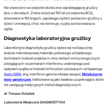
Nie stworzono szczepionki skutecznie zapobiegającej gruźlicy
płuc u dorosłych. Znana od ponad 100 lat szczepionka BCG,
stosowana w 163 krajach, zapobiega ciężkim postaciom gruźlicy u
dzieci i zmniejsza, choć nie eliminuje, ryzyka zachorowania w
ogóle.
Diagnostyka laboratoryjna gruźlicy
Laboratoryjna diagnostyka gruźlicy opiera się na klasycznej
analizie mikroskopowej materiału pobranego od badanego;
technikach hodowli prątków in vitro; testach immunologicznych
polegających na pomiarach interferonu uwalnianego pod
wpływem prątka w hodowli limfocytów izolowanych od badanego
(
testy IGRA
, ang. interferon gamma release assays).
Molekularne
testy genetyczne
, traktowane są jako badania uzupełniające, które
nie zastępują tradycyjnych metod diagnostycznych.
dr Tomasz Ochałek
Laboratoria Medyczne DIAGNOSTYKA