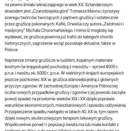
na pewno śmiało wkraczającego w wiek XX. Sztandarowym
dowodem jest „Czarodziejska góra” Tomasza Manna i życiorysy
szeregu twórców tworzących z piętnem gruźlicy i ostatecznie
przez gruźlicę pokonanych: Kafki, Orwella czy autora „Zazdrości i
medycyny” Michała Choromańskiego. I mimo iż mogłoby się
wydawać, że gruźlica powinna już trafić do kategorii chorób
historycznych, zagrożenie wciąż pozostaje aktualne, także w
Polsce.
Najstarsze zmiany gruźlicze w ludzkim, kopalnym materiale
kostnym (w kręgosłupie) pochodzą z mezolitu – sprzed 8000 r.
p.n.e. i neolitu ok. 5000 r. p.n.e. W niektórych krajach europejskich
jeszcze pod koniec XIX w. gruźlica stanowiła jedną z głównych
przyczyn zgonów. W zachodniej Europie i Ameryce Północnej
liczba nowych przypadków gruźlicy i zgonów z jej powodu zaczęła
powoli spadać na przełomie wieków XIX i XX dzięki poprawie
warunków ekonomicznych, mieszkaniowych i sposobu odżywiania.
Przyspieszenie spadku nastąpiło w latach 40. XX w, tym razem
dzięki nowym, skuteczniejszym terapiom lekowym gruźlicy.
Współcześnie ponad ⅓ populacji świata ma lub miała kontakt z