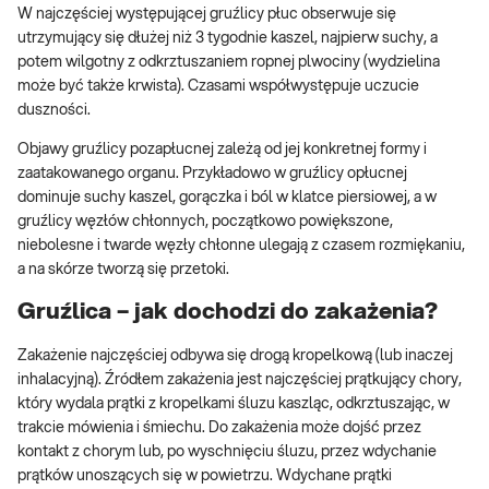
W najczęściej występującej gruźlicy płuc obserwuje się
utrzymujący się dłużej niż 3 tygodnie kaszel, najpierw suchy, a
potem wilgotny z odkrztuszaniem ropnej plwociny (wydzielina
może być także krwista). Czasami współwystępuje uczucie
duszności.
Objawy gruźlicy pozapłucnej zależą od jej konkretnej formy i
zaatakowanego organu. Przykładowo w gruźlicy opłucnej
dominuje suchy kaszel, gorączka i ból w klatce piersiowej, a w
gruźlicy węzłów chłonnych, początkowo powiększone,
niebolesne i twarde węzły chłonne ulegają z czasem rozmiękaniu,
a na skórze tworzą się przetoki.
Gruźlica – jak dochodzi do zakażenia?
Zakażenie najczęściej odbywa się drogą kropelkową (lub inaczej
inhalacyjną). Źródłem zakażenia jest najczęściej prątkujący chory,
który wydala prątki z kropelkami śluzu kaszląc, odkrztuszając, w
trakcie mówienia i śmiechu. Do zakażenia może dojść przez
kontakt z chorym lub, po wyschnięciu śluzu, przez wdychanie
prątków unoszących się w powietrzu. Wdychane prątki