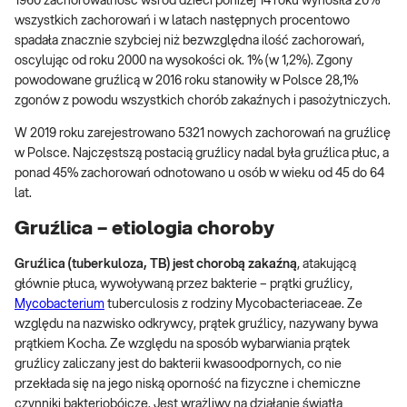
1960 zachorowalność wśród dzieci poniżej 14 roku wynosiła 20%
wszystkich zachorowań i w latach następnych procentowo
spadała znacznie szybciej niż bezwzględna ilość zachorowań,
oscylując od roku 2000 na wysokości ok. 1% (w 1,2%). Zgony
powodowane gruźlicą w 2016 roku stanowiły w Polsce 28,1%
zgonów z powodu wszystkich chorób zakaźnych i pasożytniczych.
W 2019 roku zarejestrowano 5321 nowych zachorowań na gruźlicę
w Polsce. Najczęstszą postacią gruźlicy nadal była gruźlica płuc, a
ponad 45% zachorowań odnotowano u osób w wieku od 45 do 64
lat.
Gruźlica – etiologia choroby
Gruźlica (tuberkuloza, TB) jest chorobą zakaźną
, atakującą
głównie płuca, wywoływaną przez bakterie – prątki gruźlicy,
Mycobacterium
tuberculosis z rodziny Mycobacteriaceae. Ze
względu na nazwisko odkrywcy, prątek gruźlicy, nazywany bywa
prątkiem Kocha. Ze względu na sposób wybarwiania prątek
gruźlicy zaliczany jest do bakterii kwasoodpornych, co nie
przekłada się na jego niską oporność na fizyczne i chemiczne
czynniki bakteriobójcze. Jest wrażliwy na działanie światła