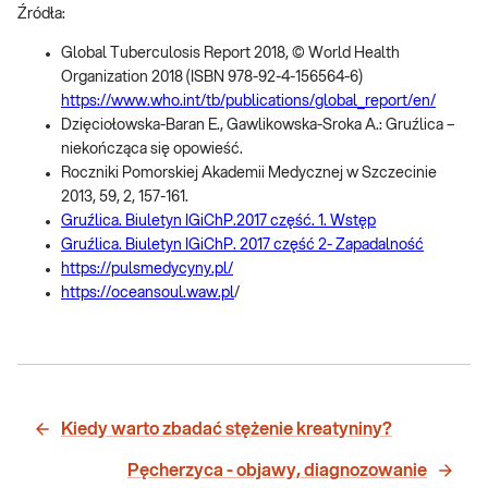
Źródła:
Global Tuberculosis Report 2018, © World Health
Organization 2018 (ISBN 978-92-4-156564-6)
https://www.who.int/tb/publications/global_report/en/
Dzięciołowska-Baran E., Gawlikowska-Sroka A.: Gruźlica –
niekończąca się opowieść.
Roczniki Pomorskiej Akademii Medycznej w Szczecinie
2013, 59, 2, 157-161.
Gruźlica. Biuletyn IGiChP.2017 część. 1. Wstęp
Gruźlica. Biuletyn IGiChP. 2017 część 2- Zapadalność
https://pulsmedycyny.pl/
https://oceansoul.waw.pl
/
Kiedy warto zbadać stężenie kreatyniny?
Pęcherzyca - objawy, diagnozowanie