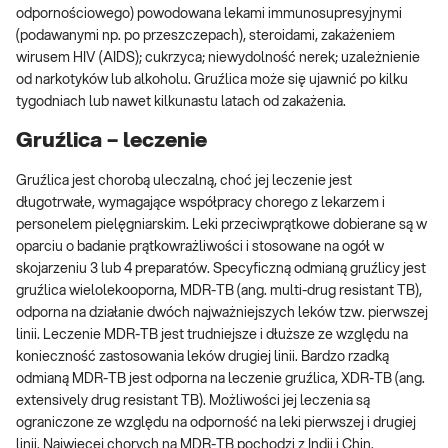
odpornościowego) powodowana lekami immunosupresyjnymi
(podawanymi np. po przeszczepach), steroidami, zakażeniem
wirusem HIV (AIDS); cukrzyca; niewydolność nerek; uzależnienie
od narkotyków lub alkoholu. Gruźlica może się ujawnić po kilku
tygodniach lub nawet kilkunastu latach od zakażenia.
Gruźlica – leczenie
Gruźlica jest chorobą uleczalną, choć jej leczenie jest
długotrwałe, wymagające współpracy chorego z lekarzem i
personelem pielęgniarskim. Leki przeciwprątkowe dobierane są w
oparciu o badanie prątkowrażliwości i stosowane na ogół w
skojarzeniu 3 lub 4 preparatów. Specyficzną odmianą gruźlicy jest
gruźlica wielolekooporna, MDR-TB (ang. multi-drug resistant TB),
odporna na działanie dwóch najważniejszych leków tzw. pierwszej
linii. Leczenie MDR-TB jest trudniejsze i dłuższe ze względu na
konieczność zastosowania leków drugiej linii. Bardzo rzadką
odmianą MDR-TB jest odporna na leczenie gruźlica, XDR-TB (ang.
extensively drug resistant TB). Możliwości jej leczenia są
ograniczone ze względu na odporność na leki pierwszej i drugiej
linii. Najwięcej chorych na MDR-TB pochodzi z Indii i Chin.