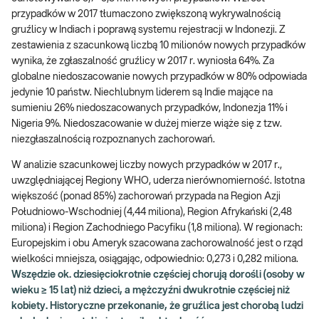
przypadków w 2017 tłumaczono zwiększoną wykrywalnością
gruźlicy w Indiach i poprawą systemu rejestracji w Indonezji. Z
zestawienia z szacunkową liczbą 10 milionów nowych przypadków
wynika, że zgłaszalność gruźlicy w 2017 r. wyniosła 64%. Za
globalne niedoszacowanie nowych przypadków w 80% odpowiada
jedynie 10 państw. Niechlubnym liderem są Indie mające na
sumieniu 26% niedoszacowanych przypadków, Indonezja 11% i
Nigeria 9%. Niedoszacowanie w dużej mierze wiąże się z tzw.
niezgłaszalnością rozpoznanych zachorowań.
W analizie szacunkowej liczby nowych przypadków w 2017 r.,
uwzględniającej Regiony WHO, uderza nierównomierność. Istotna
większość (ponad 85%) zachorowań przypada na Region Azji
Południowo-Wschodniej (4,44 miliona), Region Afrykański (2,48
miliona) i Region Zachodniego Pacyfiku (1,8 miliona). W regionach:
Europejskim i obu Ameryk szacowana zachorowalność jest o rząd
wielkości mniejsza, osiągając, odpowiednio: 0,273 i 0,282 miliona.
Wszędzie ok. dziesięciokrotnie częściej chorują dorośli (osoby w
wieku ≥ 15 lat) niż dzieci, a mężczyźni dwukrotnie częściej niż
kobiety. Historyczne przekonanie, że gruźlica jest chorobą ludzi