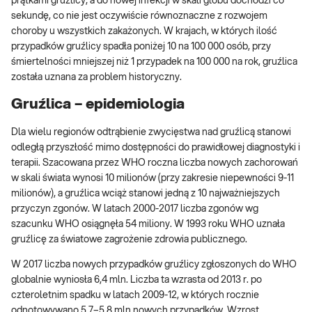
prątkami gruźlicy, a do nowej infekcji w skali globu dochodzi co
sekundę, co nie jest oczywiście równoznaczne z rozwojem
choroby u wszystkich zakażonych. W krajach, w których ilość
przypadków gruźlicy spadła poniżej 10 na 100 000 osób, przy
śmiertelności mniejszej niż 1 przypadek na 100 000 na rok, gruźlica
została uznana za problem historyczny.
Gruźlica – epidemiologia
Dla wielu regionów odtrąbienie zwycięstwa nad gruźlicą stanowi
odległą przyszłość mimo dostępności do prawidłowej diagnostyki i
terapii. Szacowana przez WHO roczna liczba nowych zachorowań
w skali świata wynosi 10 milionów (przy zakresie niepewności 9-11
milionów), a gruźlica wciąż stanowi jedną z 10 najważniejszych
przyczyn zgonów. W latach 2000-2017 liczba zgonów wg
szacunku WHO osiągnęła 54 miliony. W 1993 roku WHO uznała
gruźlicę za światowe zagrożenie zdrowia publicznego.
W 2017 liczba nowych przypadków gruźlicy zgłoszonych do WHO
globalnie wyniosła 6,4 mln. Liczba ta wzrasta od 2013 r. po
czteroletnim spadku w latach 2009-12, w których rocznie
odnotowywano 5,7–5,8 mln nowych przypadków. Wzrost