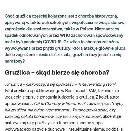
Choć gruźlica częściej kojarzona jest z chorobą historyczną,
opisywaną w lekturach szkolnych, współcześnie wciąż stanowi
zagrożenie dla społeczeństwa, także w Polsce. Nieznaczący
spadek odnotowanych przez WHO zachorowań spowodowany
może być pandemią COVID-19. Gruźlica to choroba zakaźna,
wywoływana przez prątki gruźlicy, która atakuje głównie płuca.
Jakie zagrożenie niesie dziś ze sobą gruźlica i czy jesteś na nią
narażony?
Gruźlica – skąd bierze się choroba?
„
Gruźlica – niekończąca się opowieść – A neverending story
”,
tytuł artykułu opublikowanego w Rocznikach PAM, lakonicznie
lecz celnie opisuje zmagania ludzkości z gruźlicą. Z kolei, autor
opracowania: „
TOP 5: Choroby w literaturze
” zauważając: „
Gdyby
nie gruźlica, nie byłoby romantyzmu. Trudno powiedzieć, czy
częściej nękała bohaterów, czy też samych autorów
”, akcentuje
historyczną rolę gruźlicy jako fenomenu społecznego,
wpływającego na życie duchowe i intelektualne niemal do dziś, a