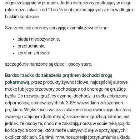
zagnieżdżają się w płucach. Jeden nieleczony prątkujący w ciągu
roku może zakazić od 10 do 15 osób pozostających z nim w długim i
bliskim kontakcie.
Szerzeniu się choroby sprzyjają czynniki zewnętrzne:
bieda i niedożywienie,
przeludnienie,
zły stan zdrowia;
szczególnie narażone są dzieci i osoby stare.
Bardzo rzadko do zakażenia prątkiem dochodzi drogą
pokarmową
, przez produkty żywnościowe, najczęściej surowe
mleko lub jego przetwory pochodzące od chorego na gruźlicę
bydła. Do rozwoju gruźlicy czynnej dochodzi u osób z obniżoną
odpornością, stanowiących ok. 3-8% wszystkich zakażonych
prątkiem. Większość zwalcza zakażenie doprowadzając do stanu
zwanego utajonym (latentnym) zakażeniem gruźlicą. Istotne jest
jednak, że osoby te, choć nie zakażają, noszą w sobie tykającą do
końca życia bombę, która może uaktywnić się w sprzyjających
okolicznościach. Są nimi: immunosupresja (przytłumienie układu