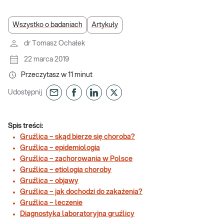
Wszystko o badaniach
Artykuły
dr Tomasz Ochałek
22 marca 2019
Przeczytasz w
11
minut
Udostępnij
Spis treści:
Gruźlica – skąd bierze się choroba?
Gruźlica – epidemiologia
Gruźlica – zachorowania w Polsce
Gruźlica – etiologia choroby
Gruźlica – objawy
Gruźlica – jak dochodzi do zakażenia?
Gruźlica – leczenie
Diagnostyka laboratoryjna gruźlicy