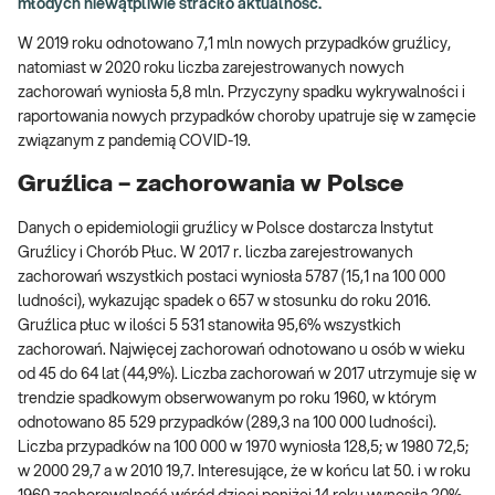
młodych niewątpliwie straciło aktualność.
W 2019 roku odnotowano 7,1 mln nowych przypadków gruźlicy,
natomiast w 2020 roku liczba zarejestrowanych nowych
zachorowań wyniosła 5,8 mln. Przyczyny spadku wykrywalności i
raportowania nowych przypadków choroby upatruje się w zamęcie
związanym z pandemią COVID-19.
Gruźlica – zachorowania w Polsce
Danych o epidemiologii gruźlicy w Polsce dostarcza Instytut
Gruźlicy i Chorób Płuc. W 2017 r. liczba zarejestrowanych
zachorowań wszystkich postaci wyniosła 5787 (15,1 na 100 000
ludności), wykazując spadek o 657 w stosunku do roku 2016.
Gruźlica płuc w ilości 5 531 stanowiła 95,6% wszystkich
zachorowań. Najwięcej zachorowań odnotowano u osób w wieku
od 45 do 64 lat (44,9%). Liczba zachorowań w 2017 utrzymuje się w
trendzie spadkowym obserwowanym po roku 1960, w którym
odnotowano 85 529 przypadków (289,3 na 100 000 ludności).
Liczba przypadków na 100 000 w 1970 wyniosła 128,5; w 1980 72,5;
w 2000 29,7 a w 2010 19,7. Interesujące, że w końcu lat 50. i w roku